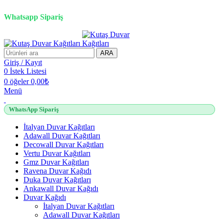
2500 TL üzeri alışverişlerde vade farksız 3 taksit fırsatı!
Whatsapp Sipariş
2500 TL üzeri alışverişlerde vade farksız 3 taksit fırsatı!
ARA
Giriş / Kayıt
0
İstek Listesi
0
öğeler
0,00
₺
Menü
WhatsApp Sipariş
İtalyan Duvar Kağıtları
Adawall Duvar Kağıtları
Decowall Duvar Kağıtları
Vertu Duvar Kağıtları
Gmz Duvar Kağıtları
Ravena Duvar Kağıdı
Duka Duvar Kağıtları
Ankawall Duvar Kağıdı
Duvar Kağıdı
İtalyan Duvar Kağıtları
Adawall Duvar Kağıtları