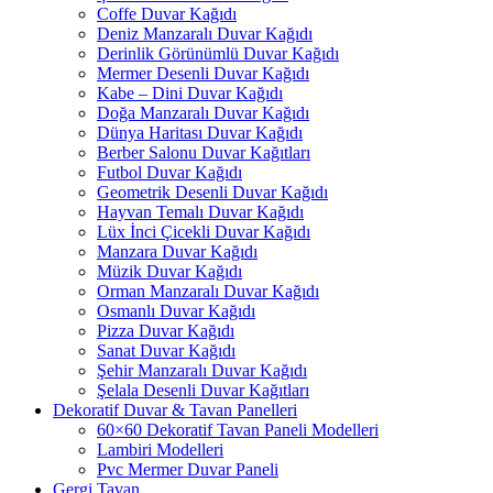
Coffe Duvar Kağıdı
Deniz Manzaralı Duvar Kağıdı
Derinlik Görünümlü Duvar Kağıdı
Mermer Desenli Duvar Kağıdı
Kabe – Dini Duvar Kağıdı
Doğa Manzaralı Duvar Kağıdı
Dünya Haritası Duvar Kağıdı
Berber Salonu Duvar Kağıtları
Futbol Duvar Kağıdı
Geometrik Desenli Duvar Kağıdı
Hayvan Temalı Duvar Kağıdı
Lüx İnci Çicekli Duvar Kağıdı
Manzara Duvar Kağıdı
Müzik Duvar Kağıdı
Orman Manzaralı Duvar Kağıdı
Osmanlı Duvar Kağıdı
Pizza Duvar Kağıdı
Sanat Duvar Kağıdı
Şehir Manzaralı Duvar Kağıdı
Şelala Desenli Duvar Kağıtları
Dekoratif Duvar & Tavan Panelleri
60×60 Dekoratif Tavan Paneli Modelleri
Lambiri Modelleri
Pvc Mermer Duvar Paneli
Gergi Tavan