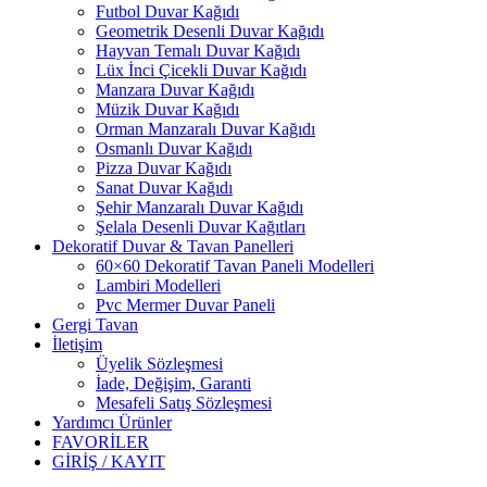
Futbol Duvar Kağıdı
Geometrik Desenli Duvar Kağıdı
Hayvan Temalı Duvar Kağıdı
Lüx İnci Çicekli Duvar Kağıdı
Manzara Duvar Kağıdı
Müzik Duvar Kağıdı
Orman Manzaralı Duvar Kağıdı
Osmanlı Duvar Kağıdı
Pizza Duvar Kağıdı
Sanat Duvar Kağıdı
Şehir Manzaralı Duvar Kağıdı
Şelala Desenli Duvar Kağıtları
Dekoratif Duvar & Tavan Panelleri
60×60 Dekoratif Tavan Paneli Modelleri
Lambiri Modelleri
Pvc Mermer Duvar Paneli
Gergi Tavan
İletişim
Üyelik Sözleşmesi
İade, Değişim, Garanti
Mesafeli Satış Sözleşmesi
Yardımcı Ürünler
FAVORİLER
GİRİŞ / KAYIT