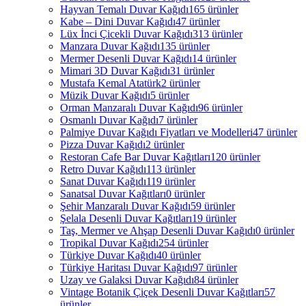
Hayvan Temalı Duvar Kağıdı
165 ürünler
Kabe – Dini Duvar Kağıdı
47 ürünler
Lüx İnci Çicekli Duvar Kağıdı
313 ürünler
Manzara Duvar Kağıdı
135 ürünler
Mermer Desenli Duvar Kağıdı
14 ürünler
Mimari 3D Duvar Kağıdı
31 ürünler
Mustafa Kemal Atatürk
2 ürünler
Müzik Duvar Kağıdı
5 ürünler
Orman Manzaralı Duvar Kağıdı
96 ürünler
Osmanlı Duvar Kağıdı
7 ürünler
Palmiye Duvar Kağıdı Fiyatları ve Modelleri
47 ürünler
Pizza Duvar Kağıdı
2 ürünler
Restoran Cafe Bar Duvar Kağıtları
120 ürünler
Retro Duvar Kağıdı
113 ürünler
Sanat Duvar Kağıdı
119 ürünler
Sanatsal Duvar Kağıtları
0 ürünler
Şehir Manzaralı Duvar Kağıdı
59 ürünler
Şelala Desenli Duvar Kağıtları
19 ürünler
Taş, Mermer ve Ahşap Desenli Duvar Kağıdı
0 ürünler
Tropikal Duvar Kağıdı
254 ürünler
Türkiye Duvar Kağıdı
40 ürünler
Türkiye Haritası Duvar Kağıdı
97 ürünler
Uzay ve Galaksi Duvar Kağıdı
84 ürünler
Vintage Botanik Çiçek Desenli Duvar Kağıtları
57
ürünler