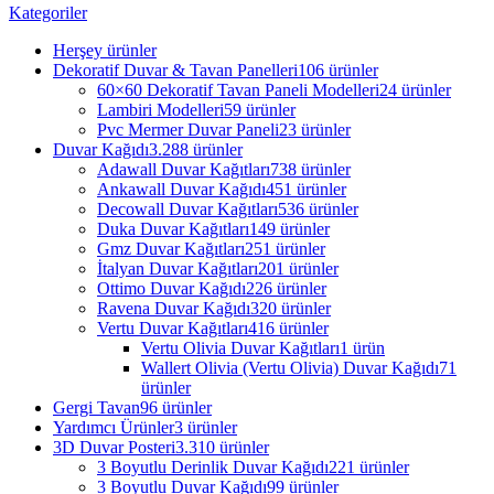
Kategoriler
Herşey
ürünler
Dekoratif Duvar & Tavan Panelleri
106 ürünler
60×60 Dekoratif Tavan Paneli Modelleri
24 ürünler
Lambiri Modelleri
59 ürünler
Pvc Mermer Duvar Paneli
23 ürünler
Duvar Kağıdı
3.288 ürünler
Adawall Duvar Kağıtları
738 ürünler
Ankawall Duvar Kağıdı
451 ürünler
Decowall Duvar Kağıtları
536 ürünler
Duka Duvar Kağıtları
149 ürünler
Gmz Duvar Kağıtları
251 ürünler
İtalyan Duvar Kağıtları
201 ürünler
Ottimo Duvar Kağıdı
226 ürünler
Ravena Duvar Kağıdı
320 ürünler
Vertu Duvar Kağıtları
416 ürünler
Vertu Olivia Duvar Kağıtları
1 ürün
Wallert Olivia (Vertu Olivia) Duvar Kağıdı
71
ürünler
Gergi Tavan
96 ürünler
Yardımcı Ürünler
3 ürünler
3D Duvar Posteri
3.310 ürünler
3 Boyutlu Derinlik Duvar Kağıdı
221 ürünler
3 Boyutlu Duvar Kağıdı
99 ürünler