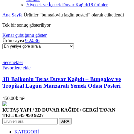
Yiyecek ve İçecek Duvar Kağıdı
18 ürünler
Ana Sayfa
Ürünler “bungalovlu lagün posteri” olarak etiketlendi
Tek bir sonuç gösteriliyor
Kenar çubuğunu göster
Ürün sayısı
9
24
36
Seçenekler
Favorilere ekle
3D Balkonlu Teras Duvar Kağıdı – Bungalov ve
Tropikal Lagün Manzaralı Yemek Odası Posteri
450,00
₺
m²
KUTAŞ YAPI / 3D DUVAR KAĞIDI / GERGİ TAVAN
TEL: 0545 950 9227
ARA
KATEGORİ