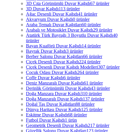
3D Çıta Görünümlü Duvar Kağıdı
67 ürünler
3D Duvar Kağıdı
113 ürünler
Ağaç Desenli Duvar Kağıdı
41 ürünler
Akvaryum Duvar Kağıdı
0 ürünler
Araba Temalı Duvar Kağıtları
60 ürünler
Arabalı ve Motosiklet Duvar Kağıdı
29 ürünler
Atatürk Türk Bayrağı 3 Boyutlu Duvar Kağıdı
40
ürünler
Bayan Kuaförü Duvar Kağıdı
14 ürünler
Bayrak Duvar Kağıdı
3 ürünler
Berber Salonu Duvar Kağıtları
66 ürünler
Çiçek Desenli Duvar Kağıdı
224 ürünler
Çiçek Desenli Duvar Kağıdı Modelleri
307 ürünler
Çocuk Odası Duvar Kağıdı
264 ürünler
Coffe Duvar Kağıdı
6 ürünler
Deniz Manzaralı Duvar Kağıdı
61 ürünler
Derinlik Görünümlü Duvar Kağıdı
43 ürünler
Doğa Manzara Duvar Kağıdı
310 ürünler
Doğa Manzaralı Duvar Kağıdı
137 ürünler
Doğal Taş Duvar Kağıtları
88 ürünler
Dünya Haritası Duvar Kağıdı
125 ürünler
Eskitme Duvar Kağıdı
68 ürünler
Futbol Duvar Kağıdı
1 ürün
Geometrik Desenli Duvar Kağıdı
217 ürünler
Güzellik Salonu Duvar Kağıtları
123 ürünler