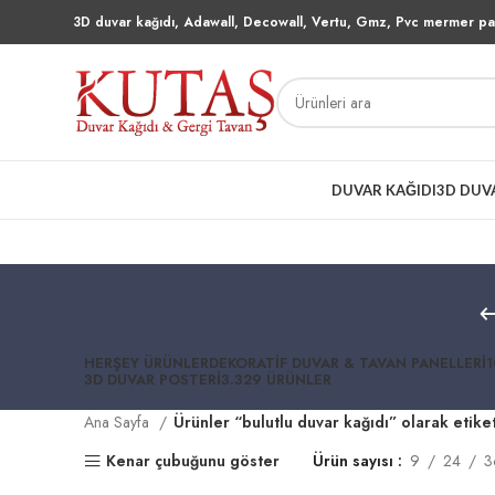
3D duvar kağıdı, Adawall, Decowall, Vertu, Gmz, Pvc mermer pan
DUVAR KAĞIDI
3D DUV
HERŞEY
ÜRÜNLER
DEKORATIF DUVAR & TAVAN PANELLERI
1
3D DUVAR POSTERI
3.329 ÜRÜNLER
Ana Sayfa
Ürünler “bulutlu duvar kağıdı” olarak etike
Kenar çubuğunu göster
Ürün sayısı
9
24
3