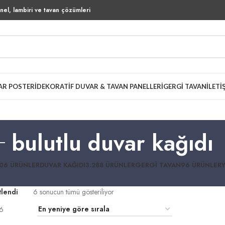
el, lambiri ve tavan çözümleri
AR POSTERI
DEKORATIF DUVAR & TAVAN PANELLERI
GERGI TAVAN
İLETI
bulutlu duvar kağıdı
06 ÜRÜNLER
DUVAR KAĞIDI
3.288 ÜRÜNLER
GERGI TAVAN
96 ÜRÜNLER
tlendi
6 sonucun tümü gösteriliyor
6