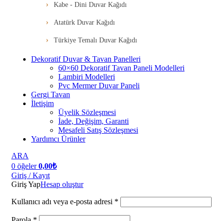
Kabe - Dini Duvar Kağıdı
Atatürk Duvar Kağıdı
Türkiye Temalı Duvar Kağıdı
Dekoratif Duvar & Tavan Panelleri
60×60 Dekoratif Tavan Paneli Modelleri
Lambiri Modelleri
Pvc Mermer Duvar Paneli
Gergi Tavan
İletişim
Üyelik Sözleşmesi
İade, Değişim, Garanti
Mesafeli Satış Sözleşmesi
Yardımcı Ürünler
ARA
0
öğeler
0,00
₺
Giriş / Kayıt
Giriş Yap
Hesap oluştur
Kullanıcı adı veya e-posta adresi
*
Parola
*