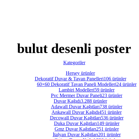
bulut desenli poster
Kategoriler
Herşey
ürünler
Dekoratif Duvar & Tavan Panelleri
106 ürünler
60×60 Dekoratif Tavan Paneli Modelleri
24 ürünler
Lambiri Modelleri
59 ürünler
Pvc Mermer Duvar Paneli
23 ürünler
Duvar Kağıdı
3.288 ürünler
Adawall Duvar Kağıtları
738 ürünler
Ankawall Duvar Kağıdı
451 ürünler
Decowall Duvar Kağıtları
536 ürünler
Duka Duvar Kağıtları
149 ürünler
Gmz Duvar Kağıtları
251 ürünler
İtalyan Duvar Kağıtları
201 ürünler