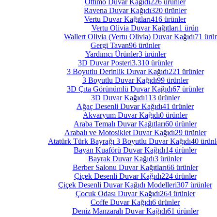
Ottimo Duvar Kağıdı
226 ürünler
Ravena Duvar Kağıdı
320 ürünler
Vertu Duvar Kağıtları
416 ürünler
Vertu Olivia Duvar Kağıtları
1 ürün
Wallert Olivia (Vertu Olivia) Duvar Kağıdı
71 ürün
Gergi Tavan
96 ürünler
Yardımcı Ürünler
3 ürünler
3D Duvar Posteri
3.310 ürünler
3 Boyutlu Derinlik Duvar Kağıdı
221 ürünler
3 Boyutlu Duvar Kağıdı
99 ürünler
3D Çıta Görünümlü Duvar Kağıdı
67 ürünler
3D Duvar Kağıdı
113 ürünler
Ağaç Desenli Duvar Kağıdı
41 ürünler
Akvaryum Duvar Kağıdı
0 ürünler
Araba Temalı Duvar Kağıtları
60 ürünler
Arabalı ve Motosiklet Duvar Kağıdı
29 ürünler
Atatürk Türk Bayrağı 3 Boyutlu Duvar Kağıdı
40 ürünl
Bayan Kuaförü Duvar Kağıdı
14 ürünler
Bayrak Duvar Kağıdı
3 ürünler
Berber Salonu Duvar Kağıtları
66 ürünler
Çiçek Desenli Duvar Kağıdı
224 ürünler
Çiçek Desenli Duvar Kağıdı Modelleri
307 ürünler
Çocuk Odası Duvar Kağıdı
264 ürünler
Coffe Duvar Kağıdı
6 ürünler
Deniz Manzaralı Duvar Kağıdı
61 ürünler