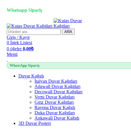
2500 TL üzeri alışverişlerde vade farksız 3 taksit fırsatı!
Whatsapp Sipariş
ARA
Giriş / Kayıt
0
İstek Listesi
0
öğeler
0,00
₺
Menü
WhatsApp Sipariş
Duvar Kağıdı
İtalyan Duvar Kağıtları
Adawall Duvar Kağıtları
Decowall Duvar Kağıtları
Vertu Duvar Kağıtları
Gmz Duvar Kağıtları
Ravena Duvar Kağıdı
Duka Duvar Kağıtları
Ankawall Duvar Kağıdı
3D Duvar Posteri