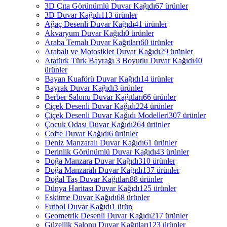
3D Çıta Görünümlü Duvar Kağıdı
67 ürünler
3D Duvar Kağıdı
113 ürünler
Ağaç Desenli Duvar Kağıdı
41 ürünler
Akvaryum Duvar Kağıdı
0 ürünler
Araba Temalı Duvar Kağıtları
60 ürünler
Arabalı ve Motosiklet Duvar Kağıdı
29 ürünler
Atatürk Türk Bayrağı 3 Boyutlu Duvar Kağıdı
40
ürünler
Bayan Kuaförü Duvar Kağıdı
14 ürünler
Bayrak Duvar Kağıdı
3 ürünler
Berber Salonu Duvar Kağıtları
66 ürünler
Çiçek Desenli Duvar Kağıdı
224 ürünler
Çiçek Desenli Duvar Kağıdı Modelleri
307 ürünler
Çocuk Odası Duvar Kağıdı
264 ürünler
Coffe Duvar Kağıdı
6 ürünler
Deniz Manzaralı Duvar Kağıdı
61 ürünler
Derinlik Görünümlü Duvar Kağıdı
43 ürünler
Doğa Manzara Duvar Kağıdı
310 ürünler
Doğa Manzaralı Duvar Kağıdı
137 ürünler
Doğal Taş Duvar Kağıtları
88 ürünler
Dünya Haritası Duvar Kağıdı
125 ürünler
Eskitme Duvar Kağıdı
68 ürünler
Futbol Duvar Kağıdı
1 ürün
Geometrik Desenli Duvar Kağıdı
217 ürünler
Güzellik Salonu Duvar Kağıtları
123 ürünler