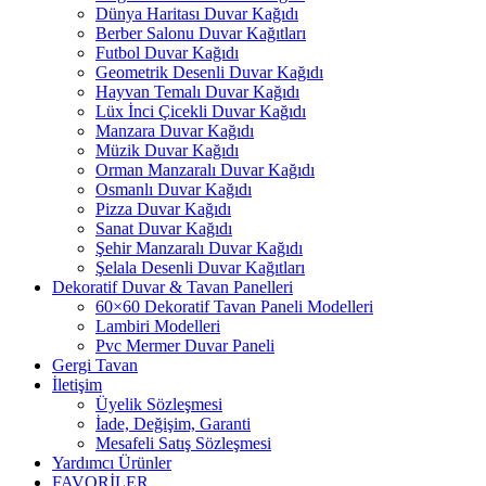
Dünya Haritası Duvar Kağıdı
Berber Salonu Duvar Kağıtları
Futbol Duvar Kağıdı
Geometrik Desenli Duvar Kağıdı
Hayvan Temalı Duvar Kağıdı
Lüx İnci Çicekli Duvar Kağıdı
Manzara Duvar Kağıdı
Müzik Duvar Kağıdı
Orman Manzaralı Duvar Kağıdı
Osmanlı Duvar Kağıdı
Pizza Duvar Kağıdı
Sanat Duvar Kağıdı
Şehir Manzaralı Duvar Kağıdı
Şelala Desenli Duvar Kağıtları
Dekoratif Duvar & Tavan Panelleri
60×60 Dekoratif Tavan Paneli Modelleri
Lambiri Modelleri
Pvc Mermer Duvar Paneli
Gergi Tavan
İletişim
Üyelik Sözleşmesi
İade, Değişim, Garanti
Mesafeli Satış Sözleşmesi
Yardımcı Ürünler
FAVORİLER