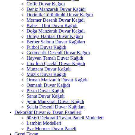
Coffe Duvar Kağıdı
Deniz Manzaralı Duvar Kağıdı
Derinlik Görünümlü Duvar Kağıdı
Mermer Desenli Duvar Kağıdı
Kabe – Dini Duvar Kağıdı
Doğa Manzaralı Duvar Kağıdı
Dünya Haritası Duvar Kağıdı
Berber Salonu Duvar Kağıtları
Futbol Duvar Kağıdı
Geometrik Desenli Duvar Kağıdı
Hayvan Temalı Duvar Kağıdı
Lüx İnci Çicekli Duvar Kağıdı
Manzara Duvar Kağıdı
Müzik Duvar Kağıdı
Orman Manzaralı Duvar Kağıdı
Osmanlı Duvar Kağıdı
Pizza Duvar Kağıdı
Sanat Duvar Kağıdı
Şehir Manzaralı Duvar Kağıdı
Şelala Desenli Duvar Kağıtları
Dekoratif Duvar & Tavan Panelleri
60×60 Dekoratif Tavan Paneli Modelleri
Lambiri Modelleri
Pvc Mermer Duvar Paneli
Gergi Tavan