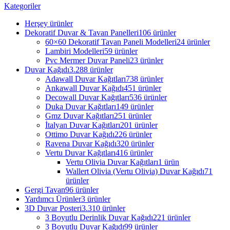
Kategoriler
Herşey
ürünler
Dekoratif Duvar & Tavan Panelleri
106 ürünler
60×60 Dekoratif Tavan Paneli Modelleri
24 ürünler
Lambiri Modelleri
59 ürünler
Pvc Mermer Duvar Paneli
23 ürünler
Duvar Kağıdı
3.288 ürünler
Adawall Duvar Kağıtları
738 ürünler
Ankawall Duvar Kağıdı
451 ürünler
Decowall Duvar Kağıtları
536 ürünler
Duka Duvar Kağıtları
149 ürünler
Gmz Duvar Kağıtları
251 ürünler
İtalyan Duvar Kağıtları
201 ürünler
Ottimo Duvar Kağıdı
226 ürünler
Ravena Duvar Kağıdı
320 ürünler
Vertu Duvar Kağıtları
416 ürünler
Vertu Olivia Duvar Kağıtları
1 ürün
Wallert Olivia (Vertu Olivia) Duvar Kağıdı
71
ürünler
Gergi Tavan
96 ürünler
Yardımcı Ürünler
3 ürünler
3D Duvar Posteri
3.310 ürünler
3 Boyutlu Derinlik Duvar Kağıdı
221 ürünler
3 Boyutlu Duvar Kağıdı
99 ürünler