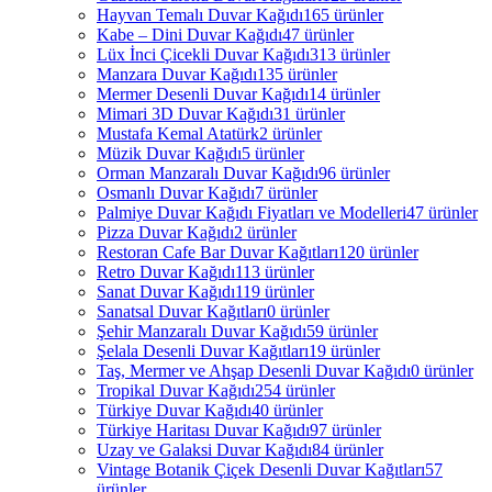
Hayvan Temalı Duvar Kağıdı
165 ürünler
Kabe – Dini Duvar Kağıdı
47 ürünler
Lüx İnci Çicekli Duvar Kağıdı
313 ürünler
Manzara Duvar Kağıdı
135 ürünler
Mermer Desenli Duvar Kağıdı
14 ürünler
Mimari 3D Duvar Kağıdı
31 ürünler
Mustafa Kemal Atatürk
2 ürünler
Müzik Duvar Kağıdı
5 ürünler
Orman Manzaralı Duvar Kağıdı
96 ürünler
Osmanlı Duvar Kağıdı
7 ürünler
Palmiye Duvar Kağıdı Fiyatları ve Modelleri
47 ürünler
Pizza Duvar Kağıdı
2 ürünler
Restoran Cafe Bar Duvar Kağıtları
120 ürünler
Retro Duvar Kağıdı
113 ürünler
Sanat Duvar Kağıdı
119 ürünler
Sanatsal Duvar Kağıtları
0 ürünler
Şehir Manzaralı Duvar Kağıdı
59 ürünler
Şelala Desenli Duvar Kağıtları
19 ürünler
Taş, Mermer ve Ahşap Desenli Duvar Kağıdı
0 ürünler
Tropikal Duvar Kağıdı
254 ürünler
Türkiye Duvar Kağıdı
40 ürünler
Türkiye Haritası Duvar Kağıdı
97 ürünler
Uzay ve Galaksi Duvar Kağıdı
84 ürünler
Vintage Botanik Çiçek Desenli Duvar Kağıtları
57
ürünler