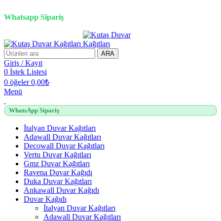
2500 TL üzeri alışverişlerde vade farksız 3 taksit fırsatı!
Whatsapp Sipariş
2500 TL üzeri alışverişlerde vade farksız 3 taksit fırsatı!
ARA
Giriş / Kayıt
0
İstek Listesi
0
öğeler
0,00
₺
Menü
WhatsApp Sipariş
İtalyan Duvar Kağıtları
Adawall Duvar Kağıtları
Decowall Duvar Kağıtları
Vertu Duvar Kağıtları
Gmz Duvar Kağıtları
Ravena Duvar Kağıdı
Duka Duvar Kağıtları
Ankawall Duvar Kağıdı
Duvar Kağıdı
İtalyan Duvar Kağıtları
Adawall Duvar Kağıtları