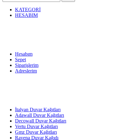
KATEGORİ
HESABIM
Hesabım
Sepet
Siparişlerim
Adreslerim
İtalyan Duvar Kağıtları
Adawall Duvar Kağıtları
Decowall Duvar Kağıtları
Vertu Duvar Kağıtları
Gmz Duvar Kağıtları
Ravena Duvar Kağıdı