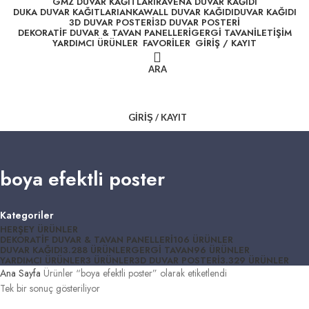
GMZ DUVAR KAĞITLARI
RAVENA DUVAR KAĞIDI
DUKA DUVAR KAĞITLARI
ANKAWALL DUVAR KAĞIDI
DUVAR KAĞIDI
3D DUVAR POSTERI
3D DUVAR POSTERI
DEKORATIF DUVAR & TAVAN PANELLERI
GERGI TAVAN
İLETIŞIM
YARDIMCI ÜRÜNLER
FAVORİLER
GİRİŞ / KAYIT
ARA
GIRIŞ / KAYIT
boya efektli poster
Kategoriler
HERŞEY
ÜRÜNLER
DEKORATIF DUVAR & TAVAN PANELLERI
106 ÜRÜNLER
DUVAR KAĞIDI
3.288 ÜRÜNLER
GERGI TAVAN
96 ÜRÜNLER
YARDIMCI ÜRÜNLER
3 ÜRÜNLER
3D DUVAR POSTERI
3.329 ÜRÜNLER
Ana Sayfa
Ürünler “boya efektli poster” olarak etiketlendi
Tek bir sonuç gösteriliyor