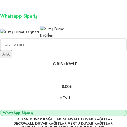
3D duvar kağıdı, Adawall, Decowall, Vertu, Gmz, Pvc mermer
panel, lambiri ve tavan çözümleri
Whatsapp Sipariş
2500 TL üzeri alışverişlerde vade farksız 3 taksit fırsatı!
ARA
GIRIŞ / KAYIT
0,00
₺
MENÜ
WhatsApp Sipariş
İTALYAN DUVAR KAĞITLARI
ADAWALL DUVAR KAĞITLARI
DECOWALL DUVAR KAĞITLARI
VERTU DUVAR KAĞITLARI