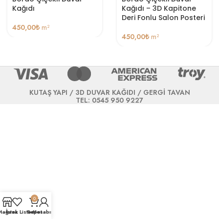
Kağıdı
Kağıdı – 3D Kapitone
Deri Fonlu Salon Posteri
450,00
₺
m²
450,00
₺
m²
KUTAŞ YAPI / 3D DUVAR KAĞIDI / GERGİ TAVAN
TEL: 0545 950 9227
0
Mağaza
İstek Listesi
Sepet
Hesabım