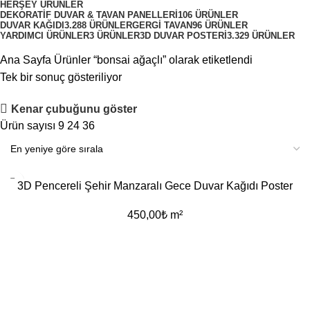
HERŞEY
ÜRÜNLER
DEKORATIF DUVAR & TAVAN PANELLERI
106 ÜRÜNLER
DUVAR KAĞIDI
3.288 ÜRÜNLER
GERGI TAVAN
96 ÜRÜNLER
YARDIMCI ÜRÜNLER
3 ÜRÜNLER
3D DUVAR POSTERI
3.329 ÜRÜNLER
Ana Sayfa
Ürünler “bonsai ağaçlı” olarak etiketlendi
Tek bir sonuç gösteriliyor
Kenar çubuğunu göster
Ürün sayısı
9
24
36
3D Pencereli Şehir Manzaralı Gece Duvar Kağıdı Poster
450,00
₺
m²