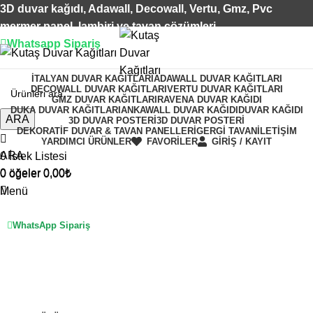
3D duvar kağıdı, Adawall, Decowall, Vertu, Gmz, Pvc
mermer panel, lambiri ve tavan çözümleri
Whatsapp Sipariş
2500 TL üzeri alışverişlerde vade farksız 3 taksit fırsatı!
İTALYAN DUVAR KAĞITLARI
ADAWALL DUVAR KAĞITLARI
DECOWALL DUVAR KAĞITLARI
VERTU DUVAR KAĞITLARI
GMZ DUVAR KAĞITLARI
RAVENA DUVAR KAĞIDI
DUKA DUVAR KAĞITLARI
ANKAWALL DUVAR KAĞIDI
DUVAR KAĞIDI
ARA
3D DUVAR POSTERI
3D DUVAR POSTERI
DEKORATIF DUVAR & TAVAN PANELLERI
GERGI TAVAN
İLETIŞIM
YARDIMCI ÜRÜNLER
FAVORİLER
GİRİŞ / KAYIT
ARA
0
İstek Listesi
0
öğeler
0,00
₺
0
öğeler
0,00
₺
Menü
WhatsApp Sipariş
bonsai ağaçlı
Kategoriler