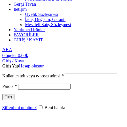
Gergi Tavan
İletişim
Üyelik Sözleşmesi
İade, Değişim, Garanti
Mesafeli Satış Sözleşmesi
Yardımcı Ürünler
FAVORİLER
GİRİŞ / KAYIT
ARA
0
öğeler
0,00
₺
Giriş / Kayıt
Giriş Yap
Hesap oluştur
Kullanıcı adı veya e-posta adresi
*
Parola
*
Giriş
Şifreni mi unuttun?
Beni hatırla