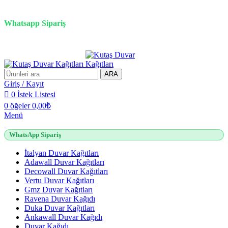
3D duvar kağıdı, Adawall, Decowall, Vertu, Gmz, Pvc mermer panel, lambiri ve
tavan çözümleri
Whatsapp Sipariş
2500 TL üzeri alışverişlerde vade farksız 3 taksit fırsatı!
ARA
Giriş / Kayıt
0
İstek Listesi
0
öğeler
0,00
₺
Menü
WhatsApp Sipariş
İtalyan Duvar Kağıtları
Adawall Duvar Kağıtları
Decowall Duvar Kağıtları
Vertu Duvar Kağıtları
Gmz Duvar Kağıtları
Ravena Duvar Kağıdı
Duka Duvar Kağıtları
Ankawall Duvar Kağıdı
Duvar Kağıdı