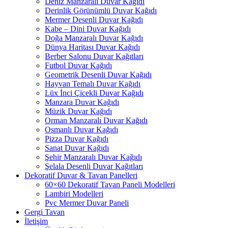
Deniz Manzaralı Duvar Kağıdı
Derinlik Görünümlü Duvar Kağıdı
Mermer Desenli Duvar Kağıdı
Kabe – Dini Duvar Kağıdı
Doğa Manzaralı Duvar Kağıdı
Dünya Haritası Duvar Kağıdı
Berber Salonu Duvar Kağıtları
Futbol Duvar Kağıdı
Geometrik Desenli Duvar Kağıdı
Hayvan Temalı Duvar Kağıdı
Lüx İnci Çicekli Duvar Kağıdı
Manzara Duvar Kağıdı
Müzik Duvar Kağıdı
Orman Manzaralı Duvar Kağıdı
Osmanlı Duvar Kağıdı
Pizza Duvar Kağıdı
Sanat Duvar Kağıdı
Şehir Manzaralı Duvar Kağıdı
Şelala Desenli Duvar Kağıtları
Dekoratif Duvar & Tavan Panelleri
60×60 Dekoratif Tavan Paneli Modelleri
Lambiri Modelleri
Pvc Mermer Duvar Paneli
Gergi Tavan
İletişim