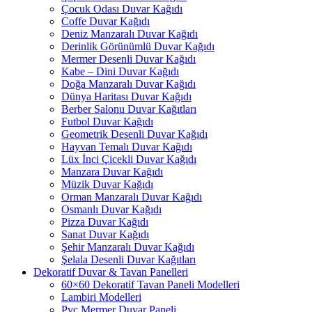
Çocuk Odası Duvar Kağıdı
Coffe Duvar Kağıdı
Deniz Manzaralı Duvar Kağıdı
Derinlik Görünümlü Duvar Kağıdı
Mermer Desenli Duvar Kağıdı
Kabe – Dini Duvar Kağıdı
Doğa Manzaralı Duvar Kağıdı
Dünya Haritası Duvar Kağıdı
Berber Salonu Duvar Kağıtları
Futbol Duvar Kağıdı
Geometrik Desenli Duvar Kağıdı
Hayvan Temalı Duvar Kağıdı
Lüx İnci Çicekli Duvar Kağıdı
Manzara Duvar Kağıdı
Müzik Duvar Kağıdı
Orman Manzaralı Duvar Kağıdı
Osmanlı Duvar Kağıdı
Pizza Duvar Kağıdı
Sanat Duvar Kağıdı
Şehir Manzaralı Duvar Kağıdı
Şelala Desenli Duvar Kağıtları
Dekoratif Duvar & Tavan Panelleri
60×60 Dekoratif Tavan Paneli Modelleri
Lambiri Modelleri
Pvc Mermer Duvar Paneli