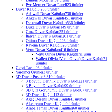
Lambiri Modelleri
59 ürünler
Pvc Mermer Duvar Paneli
23 ürünler
Duvar Kağıdı
3.288 ürünler
Adawall Duvar Kağıtları
738 ürünler
Ankawall Duvar Kağıdı
451 ürünler
Decowall Duvar Kağıtları
536 ürünler
Duka Duvar Kağıtları
149 ürünler
Gmz Duvar Kağıtları
251 ürünler
İtalyan Duvar Kağıtları
201 ürünler
Ottimo Duvar Kağıdı
226 ürünler
Ravena Duvar Kağıdı
320 ürünler
Vertu Duvar Kağıtları
416 ürünler
Vertu Olivia Duvar Kağıtları
1 ürün
Wallert Olivia (Vertu Olivia) Duvar Kağıdı
71
ürünler
Gergi Tavan
96 ürünler
Yardımcı Ürünler
3 ürünler
3D Duvar Posteri
3.310 ürünler
3 Boyutlu Derinlik Duvar Kağıdı
221 ürünler
3 Boyutlu Duvar Kağıdı
99 ürünler
3D Çıta Görünümlü Duvar Kağıdı
67 ürünler
3D Duvar Kağıdı
113 ürünler
Ağaç Desenli Duvar Kağıdı
41 ürünler
Akvaryum Duvar Kağıdı
0 ürünler
Araba Temalı Duvar Kağıtları
60 ürünler