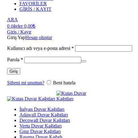
FAVORİLER
GİRİŞ / KAYIT
ARA
0
öğeler
0,00
₺
Giriş / Kayıt
Giriş Yap
Hesap oluştur
Kullanıcı adı veya e-posta adresi
*
Parola
*
Giriş
Şifreni mi unuttun?
Beni hatırla
İtalyan Duvar Kağıtları
Adawall Duvar Kağıtları
Decowall Duvar Kağıtları
Vertu Duvar Kağıtları
Gmz Duvar Kağıtları
Ravena Duvar Kağıdı