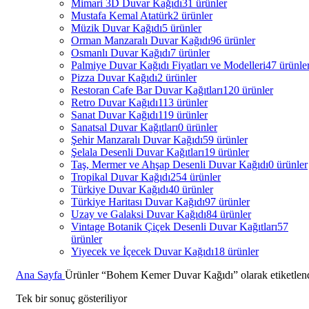
Mimari 3D Duvar Kağıdı
31 ürünler
Mustafa Kemal Atatürk
2 ürünler
Müzik Duvar Kağıdı
5 ürünler
Orman Manzaralı Duvar Kağıdı
96 ürünler
Osmanlı Duvar Kağıdı
7 ürünler
Palmiye Duvar Kağıdı Fiyatları ve Modelleri
47 ürünle
Pizza Duvar Kağıdı
2 ürünler
Restoran Cafe Bar Duvar Kağıtları
120 ürünler
Retro Duvar Kağıdı
113 ürünler
Sanat Duvar Kağıdı
119 ürünler
Sanatsal Duvar Kağıtları
0 ürünler
Şehir Manzaralı Duvar Kağıdı
59 ürünler
Şelala Desenli Duvar Kağıtları
19 ürünler
Taş, Mermer ve Ahşap Desenli Duvar Kağıdı
0 ürünler
Tropikal Duvar Kağıdı
254 ürünler
Türkiye Duvar Kağıdı
40 ürünler
Türkiye Haritası Duvar Kağıdı
97 ürünler
Uzay ve Galaksi Duvar Kağıdı
84 ürünler
Vintage Botanik Çiçek Desenli Duvar Kağıtları
57
ürünler
Yiyecek ve İçecek Duvar Kağıdı
18 ürünler
Ana Sayfa
Ürünler “Bohem Kemer Duvar Kağıdı” olarak etiketlen
Tek bir sonuç gösteriliyor