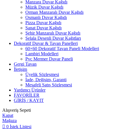
Manzara Duvar Kağıdı
Müzik Duvar Kağıdı
Orman Manzaralı Duvar Kağıdı
Osmanlı Duvar Kağıdı
Pizza Duvar Kağıdı
Sanat Duvar Kağıdı
Şehir Manzaralı Duvar Kağıdı
Şelala Desenli Duvar Kağıtları
Dekoratif Duvar & Tavan Panelleri
60×60 Dekoratif Tavan Paneli Modelleri
Lambiri Modelleri
Pvc Mermer Duvar Paneli
Gergi Tavan
İletişim
Üyelik Sözleşmesi
İade, Değişim, Garanti
Mesafeli Satış Sözleşmesi
Yardımcı Ürünler
FAVORİLER
GİRİŞ / KAYIT
Alışveriş Sepeti
Kapat
Mağaza
0
İstek Listesi