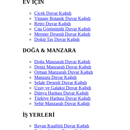
EV İÇİN
Çiçek Duvar Kağıdı
Vintage Botanik Duvar Kağıdı
Retro Duvar Kağıdı
Çıta Görünümlü Duvar Kağıdı
Mermer Desenli Duvar Kağıdı
Doğal Taş Duvar Kağıdı
DOĞA & MANZARA
Doğa Manzaralı Duvar Kağıdı
Deniz Manzaralı Duvar Kağıdı
Orman Manzaralı Duvar Kağıdı
Manzara Duvar Kağıdı
Şelale Desenli Duvar Kağıdı
Uzay ve Galaksi Duvar Kağıdı
Dünya Haritası Duvar Kağıdı
Türkiye Haritası Duvar Kağıdı
Şehir Manzaralı Duvar Kağıdı
İŞ YERLERİ
Bayan Kuaförü Duvar Kağıdı