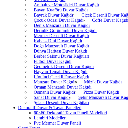
Arabalı ve Motosiklet Duvar Kağıdı
Bayan Kuaförü Duvar Kağıdı
Bayrak Duvar Kağıdı
Çiçek Desenli Duvar Kağ
Çocuk Odası Duvar Kağıdı
Coffe Duvar Kağıd
Deniz Manzaralı Duvar Kağıdı
Derinlik Görünümlü Duvar Kağıdı
Mermer Desenli Duvar Kağıdı
Kabe – Dini Duvar Kağıdı
Doğa Manzaralı Duvar Kağıdı
Dünya Haritası Duvar Kağıdı
Berber Salonu Duvar Kağıtları
Futbol Duvar Kağıdı
Geometrik Desenli Duvar Kağıdı
Hayvan Temalı Duvar Kağıdı
Lüx İnci Çicekli Duvar Kağıdı
Manzara Duvar Kağıdı
Müzik Duvar Kağıdı
Orman Manzaralı Duvar Kağıdı
Osmanlı Duvar Kağıdı
Pizza Duvar Kağıdı
Sanat Duvar Kağıdı
Şehir Manzaralı Duvar Kağ
Şelala Desenli Duvar Kağıtları
Dekoratif Duvar & Tavan Panelleri
60×60 Dekoratif Tavan Paneli Modelleri
Lambiri Modelleri
Pvc Mermer Duvar Paneli