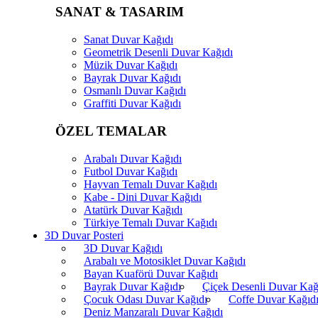
SANAT & TASARIM
Sanat Duvar Kağıdı
Geometrik Desenli Duvar Kağıdı
Müzik Duvar Kağıdı
Bayrak Duvar Kağıdı
Osmanlı Duvar Kağıdı
Graffiti Duvar Kağıdı
ÖZEL TEMALAR
Arabalı Duvar Kağıdı
Futbol Duvar Kağıdı
Hayvan Temalı Duvar Kağıdı
Kabe - Dini Duvar Kağıdı
Atatürk Duvar Kağıdı
Türkiye Temalı Duvar Kağıdı
3D Duvar Posteri
3D Duvar Kağıdı
Arabalı ve Motosiklet Duvar Kağıdı
Bayan Kuaförü Duvar Kağıdı
Bayrak Duvar Kağıdı
Çiçek Desenli Duvar Kağ
Çocuk Odası Duvar Kağıdı
Coffe Duvar Kağıd
Deniz Manzaralı Duvar Kağıdı