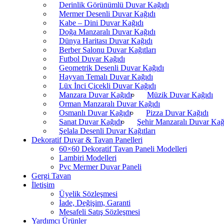
Derinlik Görünümlü Duvar Kağıdı
Mermer Desenli Duvar Kağıdı
Kabe – Dini Duvar Kağıdı
Doğa Manzaralı Duvar Kağıdı
Dünya Haritası Duvar Kağıdı
Berber Salonu Duvar Kağıtları
Futbol Duvar Kağıdı
Geometrik Desenli Duvar Kağıdı
Hayvan Temalı Duvar Kağıdı
Lüx İnci Çicekli Duvar Kağıdı
Manzara Duvar Kağıdı
Müzik Duvar Kağıdı
Orman Manzaralı Duvar Kağıdı
Osmanlı Duvar Kağıdı
Pizza Duvar Kağıdı
Sanat Duvar Kağıdı
Şehir Manzaralı Duvar Kağ
Şelala Desenli Duvar Kağıtları
Dekoratif Duvar & Tavan Panelleri
60×60 Dekoratif Tavan Paneli Modelleri
Lambiri Modelleri
Pvc Mermer Duvar Paneli
Gergi Tavan
İletişim
Üyelik Sözleşmesi
İade, Değişim, Garanti
Mesafeli Satış Sözleşmesi
Yardımcı Ürünler