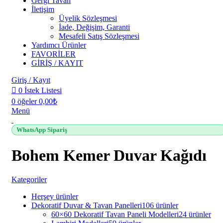
Gergi Tavan
İletişim
Üyelik Sözleşmesi
İade, Değişim, Garanti
Mesafeli Satış Sözleşmesi
Yardımcı Ürünler
FAVORİLER
GİRİŞ / KAYIT
Giriş / Kayıt
0
İstek Listesi
0
öğeler
0,00
₺
Menü
WhatsApp Sipariş
Bohem Kemer Duvar Kağıdı
Kategoriler
Herşey
ürünler
Dekoratif Duvar & Tavan Panelleri
106 ürünler
60×60 Dekoratif Tavan Paneli Modelleri
24 ürünler