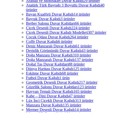
Arabalı ve Motosiklet Duvar Kağıdı
29 ürünler
Atatürk Türk Bayrağı 3 Boyutlu Duvar Kağıdı
40
ürünler
Bayan Kuaförü Duvar Kağıdı
14 ürünler
Bayrak Duvar Kağıdı
3 ürünler
Berber Salonu Duvar Kağıtları
66 ürünler
Çiçek Desenli Duvar Kağıdı
224 ürünler
Çiçek Desenli Duvar Kağıdı Modelleri
307 ürünler
Çocuk Odası Duvar Kağıdı
264 ürünler
Coffe Duvar Kağıdı
6 ürünler
Deniz Manzaralı Duvar Kağıdı
61 ürünler
Derinlik Görünümlü Duvar Kağıdı
43 ürünler
Doğa Manzara Duvar Kağıdı
310 ürünler
Doğa Manzaralı Duvar Kağıdı
137 ürünler
Doğal Taş Duvar Kağıtları
88 ürünler
Dünya Haritası Duvar Kağıdı
125 ürünler
Eskitme Duvar Kağıdı
68 ürünler
Futbol Duvar Kağıdı
1 ürün
Geometrik Desenli Duvar Kağıdı
217 ürünler
Güzellik Salonu Duvar Kağıtları
123 ürünler
Hayvan Temalı Duvar Kağıdı
165 ürünler
Kabe – Dini Duvar Kağıdı
47 ürünler
Lüx İnci Çicekli Duvar Kağıdı
313 ürünler
Manzara Duvar Kağıdı
135 ürünler
Mermer Desenli Duvar Kağıdı
14 ürünler