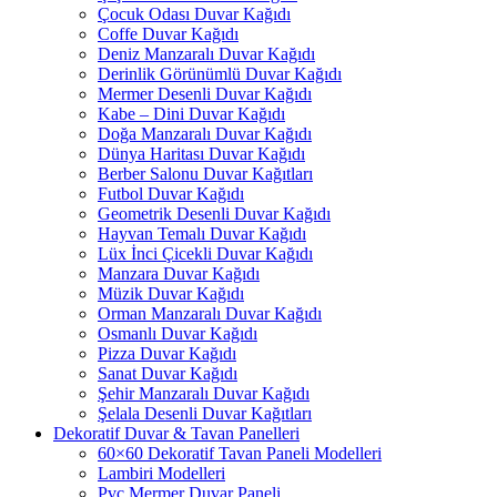
Çocuk Odası Duvar Kağıdı
Coffe Duvar Kağıdı
Deniz Manzaralı Duvar Kağıdı
Derinlik Görünümlü Duvar Kağıdı
Mermer Desenli Duvar Kağıdı
Kabe – Dini Duvar Kağıdı
Doğa Manzaralı Duvar Kağıdı
Dünya Haritası Duvar Kağıdı
Berber Salonu Duvar Kağıtları
Futbol Duvar Kağıdı
Geometrik Desenli Duvar Kağıdı
Hayvan Temalı Duvar Kağıdı
Lüx İnci Çicekli Duvar Kağıdı
Manzara Duvar Kağıdı
Müzik Duvar Kağıdı
Orman Manzaralı Duvar Kağıdı
Osmanlı Duvar Kağıdı
Pizza Duvar Kağıdı
Sanat Duvar Kağıdı
Şehir Manzaralı Duvar Kağıdı
Şelala Desenli Duvar Kağıtları
Dekoratif Duvar & Tavan Panelleri
60×60 Dekoratif Tavan Paneli Modelleri
Lambiri Modelleri
Pvc Mermer Duvar Paneli