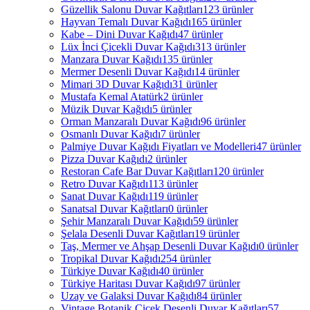
Güzellik Salonu Duvar Kağıtları
123 ürünler
Hayvan Temalı Duvar Kağıdı
165 ürünler
Kabe – Dini Duvar Kağıdı
47 ürünler
Lüx İnci Çicekli Duvar Kağıdı
313 ürünler
Manzara Duvar Kağıdı
135 ürünler
Mermer Desenli Duvar Kağıdı
14 ürünler
Mimari 3D Duvar Kağıdı
31 ürünler
Mustafa Kemal Atatürk
2 ürünler
Müzik Duvar Kağıdı
5 ürünler
Orman Manzaralı Duvar Kağıdı
96 ürünler
Osmanlı Duvar Kağıdı
7 ürünler
Palmiye Duvar Kağıdı Fiyatları ve Modelleri
47 ürünler
Pizza Duvar Kağıdı
2 ürünler
Restoran Cafe Bar Duvar Kağıtları
120 ürünler
Retro Duvar Kağıdı
113 ürünler
Sanat Duvar Kağıdı
119 ürünler
Sanatsal Duvar Kağıtları
0 ürünler
Şehir Manzaralı Duvar Kağıdı
59 ürünler
Şelala Desenli Duvar Kağıtları
19 ürünler
Taş, Mermer ve Ahşap Desenli Duvar Kağıdı
0 ürünler
Tropikal Duvar Kağıdı
254 ürünler
Türkiye Duvar Kağıdı
40 ürünler
Türkiye Haritası Duvar Kağıdı
97 ürünler
Uzay ve Galaksi Duvar Kağıdı
84 ürünler
Vintage Botanik Çiçek Desenli Duvar Kağıtları
57