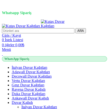
3D duvar kağıdı, Adawall, Decowall, Vertu, Gmz, Pvc mermer
panel, lambiri ve tavan çözümleri
Whatsapp Sipariş
2500 TL üzeri alışverişlerde vade farksız 3 taksit fırsatı!
ARA
Giriş / Kayıt
0
İstek Listesi
0
öğeler
0,00
₺
Menü
WhatsApp Sipariş
İtalyan Duvar Kağıtları
Adawall Duvar Kağıtları
Decowall Duvar Kağıtları
Vertu Duvar Kağıtları
Gmz Duvar Kağıtları
Ravena Duvar Kağıdı
Duka Duvar Kağıtları
Ankawall Duvar Kağıdı
Duvar Kağıdı
İtalyan Duvar Kağıtları