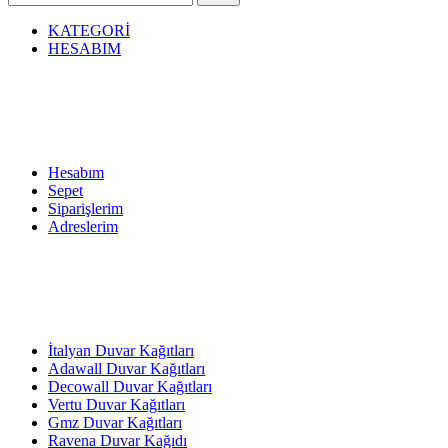
KATEGORİ
HESABIM
Hesabım
Sepet
Siparişlerim
Adreslerim
İtalyan Duvar Kağıtları
Adawall Duvar Kağıtları
Decowall Duvar Kağıtları
Vertu Duvar Kağıtları
Gmz Duvar Kağıtları
Ravena Duvar Kağıdı