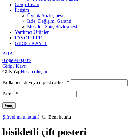
Gergi Tavan
İletişim
Üyelik Sözleşmesi
İade, Değişim, Garanti
Mesafeli Satış Sözleşmesi
Yardımcı Ürünler
FAVORİLER
GİRİŞ / KAYIT
ARA
0
öğeler
0,00
₺
Giriş / Kayıt
Giriş Yap
Hesap oluştur
Kullanıcı adı veya e-posta adresi
*
Parola
*
Giriş
Şifreni mi unuttun?
Beni hatırla
bisikletli çift posteri