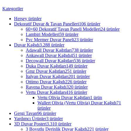
Kategoriler
Herşey
ürünler
Dekoratif Duvar & Tavan Panelleri
106 ürünler
60×60 Dekoratif Tavan Paneli Modelleri
24 ürünler
Lambiri Modelleri
59 ürünler
Pvc Mermer Duvar Paneli
23 ürünler
Duvar Kağıdı
3.288 ürünler
Adawall Duvar Kağıtları
738 ürünler
Ankawall Duvar Kağıdı
451 ürünler
Decowall Duvar Kağıtları
536 ürünler
Duka Duvar Kağıtları
149 ürünler
Gmz Duvar Kağıtları
251 ürünler
İtalyan Duvar Kağıtları
201 ürünler
Ottimo Duvar Kağıdı
226 ürünler
Ravena Duvar Kağıdı
320 ürünler
Vertu Duvar Kağıtları
416 ürünler
Vertu Olivia Duvar Kağıtları
1 ürün
Wallert Olivia (Vertu Olivia) Duvar Kağıdı
71
ürünler
Gergi Tavan
96 ürünler
Yardımcı Ürünler
3 ürünler
3D Duvar Posteri
3.310 ürünler
3 Boyutlu Derinlik Duvar Kağıdı
221 ürünler