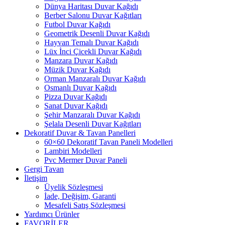
Dünya Haritası Duvar Kağıdı
Berber Salonu Duvar Kağıtları
Futbol Duvar Kağıdı
Geometrik Desenli Duvar Kağıdı
Hayvan Temalı Duvar Kağıdı
Lüx İnci Çicekli Duvar Kağıdı
Manzara Duvar Kağıdı
Müzik Duvar Kağıdı
Orman Manzaralı Duvar Kağıdı
Osmanlı Duvar Kağıdı
Pizza Duvar Kağıdı
Sanat Duvar Kağıdı
Şehir Manzaralı Duvar Kağıdı
Şelala Desenli Duvar Kağıtları
Dekoratif Duvar & Tavan Panelleri
60×60 Dekoratif Tavan Paneli Modelleri
Lambiri Modelleri
Pvc Mermer Duvar Paneli
Gergi Tavan
İletişim
Üyelik Sözleşmesi
İade, Değişim, Garanti
Mesafeli Satış Sözleşmesi
Yardımcı Ürünler
FAVORİLER