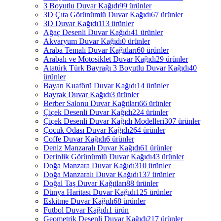
3 Boyutlu Duvar Kağıdı
99 ürünler
3D Çıta Görünümlü Duvar Kağıdı
67 ürünler
3D Duvar Kağıdı
113 ürünler
Ağaç Desenli Duvar Kağıdı
41 ürünler
Akvaryum Duvar Kağıdı
0 ürünler
Araba Temalı Duvar Kağıtları
60 ürünler
Arabalı ve Motosiklet Duvar Kağıdı
29 ürünler
Atatürk Türk Bayrağı 3 Boyutlu Duvar Kağıdı
40
ürünler
Bayan Kuaförü Duvar Kağıdı
14 ürünler
Bayrak Duvar Kağıdı
3 ürünler
Berber Salonu Duvar Kağıtları
66 ürünler
Çiçek Desenli Duvar Kağıdı
224 ürünler
Çiçek Desenli Duvar Kağıdı Modelleri
307 ürünler
Çocuk Odası Duvar Kağıdı
264 ürünler
Coffe Duvar Kağıdı
6 ürünler
Deniz Manzaralı Duvar Kağıdı
61 ürünler
Derinlik Görünümlü Duvar Kağıdı
43 ürünler
Doğa Manzara Duvar Kağıdı
310 ürünler
Doğa Manzaralı Duvar Kağıdı
137 ürünler
Doğal Taş Duvar Kağıtları
88 ürünler
Dünya Haritası Duvar Kağıdı
125 ürünler
Eskitme Duvar Kağıdı
68 ürünler
Futbol Duvar Kağıdı
1 ürün
Geometrik Desenli Duvar Kağıdı
217 ürünler