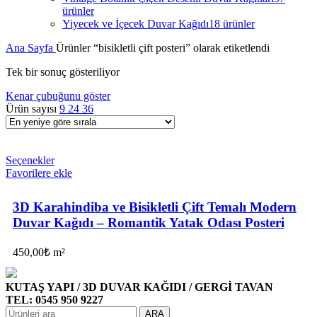
ürünler
Yiyecek ve İçecek Duvar Kağıdı
18 ürünler
Ana Sayfa
Ürünler “bisikletli çift posteri” olarak etiketlendi
Tek bir sonuç gösteriliyor
Kenar çubuğunu göster
Ürün sayısı
9
24
36
Seçenekler
Favorilere ekle
3D Karahindiba ve Bisikletli Çift Temalı Modern
Duvar Kağıdı – Romantik Yatak Odası Posteri
450,00
₺
m²
KUTAŞ YAPI / 3D DUVAR KAĞIDI / GERGİ TAVAN
TEL: 0545 950 9227
ARA