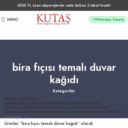
2500 TL üzeri alışverişlerde vade farksız 3 taksit fırsatı!
WhatsApp Sipariş
MENÜ
bira fıçısı temalı duvar
kağıdı
Kategoriler
HERŞEY
ÜRÜNLER
DEKORATIF DUVAR & TAVAN PANELLERI
106 ÜRÜNLER
DUVAR KAĞIDI
3.288 ÜRÜNLER
GERGI TAVAN
96 ÜRÜNLER
YARDIMCI ÜRÜNLER
3 ÜRÜNLER
3D DUVAR POSTERI
3.310 ÜRÜNLER
Ana Sayfa
Ürünler “bira fıçısı temalı duvar kağıdı” olarak