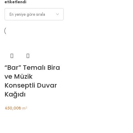
etiketlendi
“Bar” Temalı Bira
ve Müzik
Konseptli Duvar
Kağıdı
450,00
₺
m²