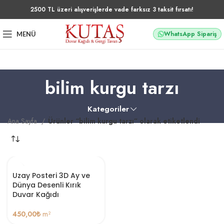
2500 TL üzeri alışverişlerde vade farksız 3 taksit fırsatı!
WhatsApp Sipariş
MENÜ
bilim kurgu tarzı
Kategoriler
Ana Sayfa
Ürünler “bilim kurgu tarzı” olarak etiketlendi
Uzay Posteri 3D Ay ve
Dünya Desenli Kırık
Duvar Kağıdı
450,00
₺
m²