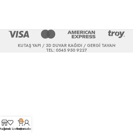
KUTAŞ YAPI / 3D DUVAR KAĞIDI / GERGİ TAVAN
TEL: 0545 950 9227
0
Mağaza
İstek Listesi
Sepet
Hesabım