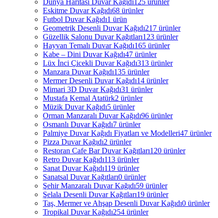
Dünya Haritası Duvar Kağıdı
125 ürünler
Eskitme Duvar Kağıdı
68 ürünler
Futbol Duvar Kağıdı
1 ürün
Geometrik Desenli Duvar Kağıdı
217 ürünler
Güzellik Salonu Duvar Kağıtları
123 ürünler
Hayvan Temalı Duvar Kağıdı
165 ürünler
Kabe – Dini Duvar Kağıdı
47 ürünler
Lüx İnci Çicekli Duvar Kağıdı
313 ürünler
Manzara Duvar Kağıdı
135 ürünler
Mermer Desenli Duvar Kağıdı
14 ürünler
Mimari 3D Duvar Kağıdı
31 ürünler
Mustafa Kemal Atatürk
2 ürünler
Müzik Duvar Kağıdı
5 ürünler
Orman Manzaralı Duvar Kağıdı
96 ürünler
Osmanlı Duvar Kağıdı
7 ürünler
Palmiye Duvar Kağıdı Fiyatları ve Modelleri
47 ürünler
Pizza Duvar Kağıdı
2 ürünler
Restoran Cafe Bar Duvar Kağıtları
120 ürünler
Retro Duvar Kağıdı
113 ürünler
Sanat Duvar Kağıdı
119 ürünler
Sanatsal Duvar Kağıtları
0 ürünler
Şehir Manzaralı Duvar Kağıdı
59 ürünler
Şelala Desenli Duvar Kağıtları
19 ürünler
Taş, Mermer ve Ahşap Desenli Duvar Kağıdı
0 ürünler
Tropikal Duvar Kağıdı
254 ürünler