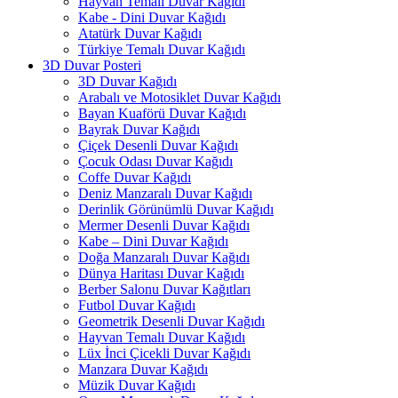
Hayvan Temalı Duvar Kağıdı
Kabe - Dini Duvar Kağıdı
Atatürk Duvar Kağıdı
Türkiye Temalı Duvar Kağıdı
3D Duvar Posteri
3D Duvar Kağıdı
Arabalı ve Motosiklet Duvar Kağıdı
Bayan Kuaförü Duvar Kağıdı
Bayrak Duvar Kağıdı
Çiçek Desenli Duvar Kağıdı
Çocuk Odası Duvar Kağıdı
Coffe Duvar Kağıdı
Deniz Manzaralı Duvar Kağıdı
Derinlik Görünümlü Duvar Kağıdı
Mermer Desenli Duvar Kağıdı
Kabe – Dini Duvar Kağıdı
Doğa Manzaralı Duvar Kağıdı
Dünya Haritası Duvar Kağıdı
Berber Salonu Duvar Kağıtları
Futbol Duvar Kağıdı
Geometrik Desenli Duvar Kağıdı
Hayvan Temalı Duvar Kağıdı
Lüx İnci Çicekli Duvar Kağıdı
Manzara Duvar Kağıdı
Müzik Duvar Kağıdı