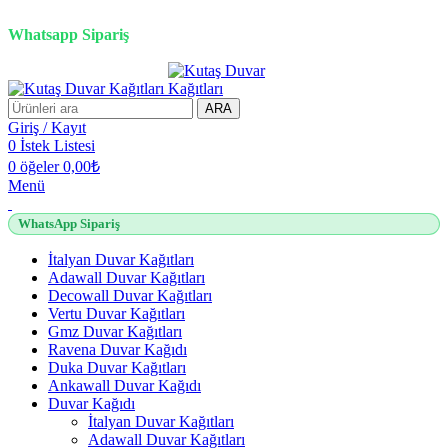
2500 TL üzeri alışverişlerde vade farksız 3 taksit fırsatı!
Whatsapp Sipariş
2500 TL üzeri alışverişlerde vade farksız 3 taksit fırsatı!
ARA
Giriş / Kayıt
0
İstek Listesi
0
öğeler
0,00
₺
Menü
WhatsApp Sipariş
İtalyan Duvar Kağıtları
Adawall Duvar Kağıtları
Decowall Duvar Kağıtları
Vertu Duvar Kağıtları
Gmz Duvar Kağıtları
Ravena Duvar Kağıdı
Duka Duvar Kağıtları
Ankawall Duvar Kağıdı
Duvar Kağıdı
İtalyan Duvar Kağıtları
Adawall Duvar Kağıtları