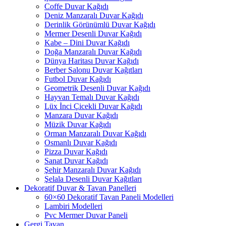
Coffe Duvar Kağıdı
Deniz Manzaralı Duvar Kağıdı
Derinlik Görünümlü Duvar Kağıdı
Mermer Desenli Duvar Kağıdı
Kabe – Dini Duvar Kağıdı
Doğa Manzaralı Duvar Kağıdı
Dünya Haritası Duvar Kağıdı
Berber Salonu Duvar Kağıtları
Futbol Duvar Kağıdı
Geometrik Desenli Duvar Kağıdı
Hayvan Temalı Duvar Kağıdı
Lüx İnci Çicekli Duvar Kağıdı
Manzara Duvar Kağıdı
Müzik Duvar Kağıdı
Orman Manzaralı Duvar Kağıdı
Osmanlı Duvar Kağıdı
Pizza Duvar Kağıdı
Sanat Duvar Kağıdı
Şehir Manzaralı Duvar Kağıdı
Şelala Desenli Duvar Kağıtları
Dekoratif Duvar & Tavan Panelleri
60×60 Dekoratif Tavan Paneli Modelleri
Lambiri Modelleri
Pvc Mermer Duvar Paneli
Gergi Tavan