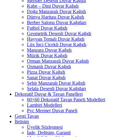
Mermer Desenli Duvar Kağıdı
Kabe – Dini Duvar Kağıdı
Doğa Manzaralı Duvar Kağıdı
Dünya Haritası Duvar Kağıdı
Berber Salonu Duvar Kağıtları
Futbol Duvar Kağıdı
Geometrik Desenli Duvar Kağıdı
Hayvan Temalı Duvar Kağıdı
Lüx İnci Çicekli Duvar Kağıdı
Manzara Duvar Kağıdı
Müzik Duvar Kağıdı
Orman Manzaralı Duvar Kağıdı
Osmanlı Duvar Kağıdı
Pizza Duvar Kağıdı
Sanat Duvar Kağıdı
Şehir Manzaralı Duvar Kağıdı
Şelala Desenli Duvar Kağıtları
Dekoratif Duvar & Tavan Panelleri
60×60 Dekoratif Tavan Paneli Modelleri
Lambiri Modelleri
Pvc Mermer Duvar Paneli
Gergi Tavan
İletişim
Üyelik Sözleşmesi
İade, Değişim, Garanti