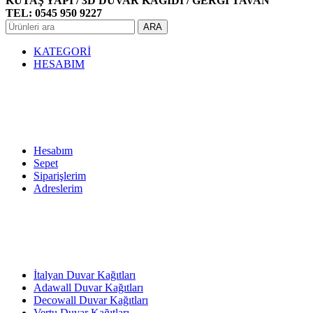
KUTAŞ YAPI / 3D DUVAR KAĞIDI / GERGİ TAVAN
TEL: 0545 950 9227
ARA
KATEGORİ
HESABIM
Hesabım
Sepet
Siparişlerim
Adreslerim
İtalyan Duvar Kağıtları
Adawall Duvar Kağıtları
Decowall Duvar Kağıtları
Vertu Duvar Kağıtları