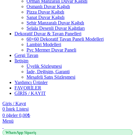
Orman Manzaralı Duvar Kağıdı
Osmanlı Duvar Kağıdı
Pizza Duvar Kağıdı
Sanat Duvar Kağıdı
Şehir Manzaralı Duvar Kağıdı
Şelala Desenli Duvar Kağıtları
Dekoratif Duvar & Tavan Panelleri
60×60 Dekoratif Tavan Paneli Modelleri
Lambiri Modelleri
Pvc Mermer Duvar Paneli
Gergi Tavan
İletişim
Üyelik Sözleşmesi
İade, Değişim, Garanti
Mesafeli Satış Sözleşmesi
Yardımcı Ürünler
FAVORİLER
GİRİŞ / KAYIT
Giriş / Kayıt
0
İstek Listesi
0
öğeler
0,00
₺
Menü
WhatsApp Sipariş