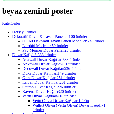
beyaz zeminli poster
Kategoriler
Herşey
ürünler
Dekoratif Duvar & Tavan Panelleri
106 ürünler
60×60 Dekoratif Tavan Paneli Modelleri
24 ürünler
Lambiri Modelleri
59 ürünler
Pvc Mermer Duvar Paneli
23 ürünler
Duvar Kağıdı
3.288 ürünler
Adawall Duvar Kağıtları
738 ürünler
Ankawall Duvar Kağıdı
451 ürünler
Decowall Duvar Kağıtları
536 ürünler
Duka Duvar Kağıtları
149 ürünler
Gmz Duvar Kağıtları
251 ürünler
İtalyan Duvar Kağıtları
201 ürünler
Ottimo Duvar Kağıdı
226 ürünler
Ravena Duvar Kağıdı
320 ürünler
Vertu Duvar Kağıtları
416 ürünler
Vertu Olivia Duvar Kağıtları
1 ürün
Wallert Olivia (Vertu Olivia) Duvar Kağıdı
71
ürünler