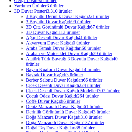
Gergi Tavan
96 ürünler
Yardımcı Ürünler
3 ürünler
3D Duvar Posteri
3.310 ürünler
3 Boyutlu Derinlik Duvar Kağıdı
221 ürünler
3 Boyutlu Duvar Kağıdı
99 ürünler
3D Çıta Görünümlü Duvar Kağıdı
67 ürünler
3D Duvar Kağıdı
113 ürünler
Ağaç Desenli Duvar Kağıdı
41 ürünler
Akvaryum Duvar Kağıdı
0 ürünler
Araba Temalı Duvar Kağıtları
60 ürünler
Arabalı ve Motosiklet Duvar Kağıdı
29 ürünler
Atatürk Türk Bayrağı 3 Boyutlu Duvar Kağıdı
40
ürünler
Bayan Kuaförü Duvar Kağıdı
14 ürünler
Bayrak Duvar Kağıdı
3 ürünler
Berber Salonu Duvar Kağıtları
66 ürünler
Çiçek Desenli Duvar Kağıdı
224 ürünler
Çiçek Desenli Duvar Kağıdı Modelleri
307 ürünler
Çocuk Odası Duvar Kağıdı
264 ürünler
Coffe Duvar Kağıdı
6 ürünler
Deniz Manzaralı Duvar Kağıdı
61 ürünler
Derinlik Görünümlü Duvar Kağıdı
43 ürünler
Doğa Manzara Duvar Kağıdı
310 ürünler
Doğa Manzaralı Duvar Kağıdı
137 ürünler
Doğal Taş Duvar Kağıtları
88 ürünler