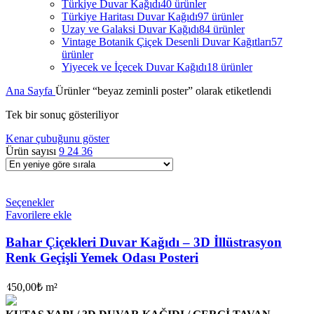
Türkiye Duvar Kağıdı
40 ürünler
Türkiye Haritası Duvar Kağıdı
97 ürünler
Uzay ve Galaksi Duvar Kağıdı
84 ürünler
Vintage Botanik Çiçek Desenli Duvar Kağıtları
57
ürünler
Yiyecek ve İçecek Duvar Kağıdı
18 ürünler
Ana Sayfa
Ürünler “beyaz zeminli poster” olarak etiketlendi
Tek bir sonuç gösteriliyor
Kenar çubuğunu göster
Ürün sayısı
9
24
36
Seçenekler
Favorilere ekle
Bahar Çiçekleri Duvar Kağıdı – 3D İllüstrasyon
Renk Geçişli Yemek Odası Posteri
450,00
₺
m²