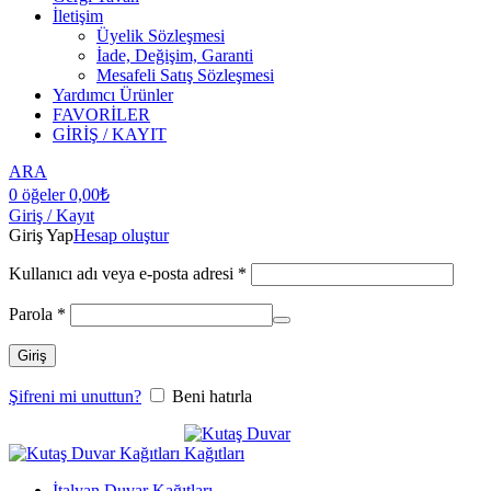
İletişim
Üyelik Sözleşmesi
İade, Değişim, Garanti
Mesafeli Satış Sözleşmesi
Yardımcı Ürünler
FAVORİLER
GİRİŞ / KAYIT
ARA
0
öğeler
0,00
₺
Giriş / Kayıt
Giriş Yap
Hesap oluştur
Kullanıcı adı veya e-posta adresi
*
Parola
*
Giriş
Şifreni mi unuttun?
Beni hatırla
İtalyan Duvar Kağıtları