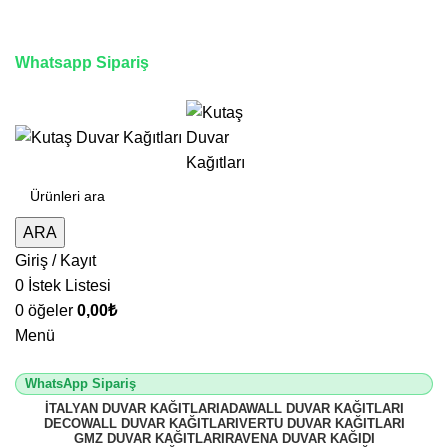
3D duvar kağıdı, Adawall, Decowall, Vertu, Gmz, Pvc
mermer panel, lambiri ve tavan çözümleri
Whatsapp Sipariş
2500 TL üzeri alışverişlerde vade farksız 3 taksit fırsatı!
ARA
Giriş / Kayıt
0
İstek Listesi
0
öğeler
0,00
₺
Menü
WhatsApp Sipariş
İTALYAN DUVAR KAĞITLARI
ADAWALL DUVAR KAĞITLARI
DECOWALL DUVAR KAĞITLARI
VERTU DUVAR KAĞITLARI
GMZ DUVAR KAĞITLARI
RAVENA DUVAR KAĞIDI