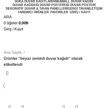
DUKA DUVAR KAĞITLARI
ANKAWALL DUVAR KAĞIDI
DUVAR KAĞIDI
3D DUVAR POSTERI
3D DUVAR POSTERI
DEKORATIF DUVAR & TAVAN PANELLERI
GERGI TAVAN
İLETIŞIM
YARDIMCI ÜRÜNLER
FAVORİLER
GİRİŞ / KAYIT
ARA
0
öğeler
0,00
₺
Giriş / Kayıt
beyaz zeminli duvar kağıdı
Kategoriler
Ana Sayfa
Ürünler “beyaz zeminli duvar kağıdı” olarak
etiketlendi