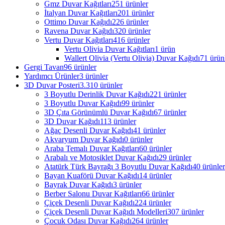
Gmz Duvar Kağıtları
251 ürünler
İtalyan Duvar Kağıtları
201 ürünler
Ottimo Duvar Kağıdı
226 ürünler
Ravena Duvar Kağıdı
320 ürünler
Vertu Duvar Kağıtları
416 ürünler
Vertu Olivia Duvar Kağıtları
1 ürün
Wallert Olivia (Vertu Olivia) Duvar Kağıdı
71 ürün
Gergi Tavan
96 ürünler
Yardımcı Ürünler
3 ürünler
3D Duvar Posteri
3.310 ürünler
3 Boyutlu Derinlik Duvar Kağıdı
221 ürünler
3 Boyutlu Duvar Kağıdı
99 ürünler
3D Çıta Görünümlü Duvar Kağıdı
67 ürünler
3D Duvar Kağıdı
113 ürünler
Ağaç Desenli Duvar Kağıdı
41 ürünler
Akvaryum Duvar Kağıdı
0 ürünler
Araba Temalı Duvar Kağıtları
60 ürünler
Arabalı ve Motosiklet Duvar Kağıdı
29 ürünler
Atatürk Türk Bayrağı 3 Boyutlu Duvar Kağıdı
40 ürünler
Bayan Kuaförü Duvar Kağıdı
14 ürünler
Bayrak Duvar Kağıdı
3 ürünler
Berber Salonu Duvar Kağıtları
66 ürünler
Çiçek Desenli Duvar Kağıdı
224 ürünler
Çiçek Desenli Duvar Kağıdı Modelleri
307 ürünler
Çocuk Odası Duvar Kağıdı
264 ürünler