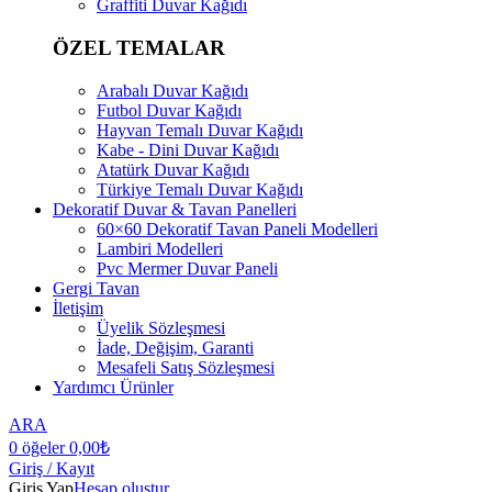
Graffiti Duvar Kağıdı
ÖZEL TEMALAR
Arabalı Duvar Kağıdı
Futbol Duvar Kağıdı
Hayvan Temalı Duvar Kağıdı
Kabe - Dini Duvar Kağıdı
Atatürk Duvar Kağıdı
Türkiye Temalı Duvar Kağıdı
Dekoratif Duvar & Tavan Panelleri
60×60 Dekoratif Tavan Paneli Modelleri
Lambiri Modelleri
Pvc Mermer Duvar Paneli
Gergi Tavan
İletişim
Üyelik Sözleşmesi
İade, Değişim, Garanti
Mesafeli Satış Sözleşmesi
Yardımcı Ürünler
ARA
0
öğeler
0,00
₺
Giriş / Kayıt
Giriş Yap
Hesap oluştur