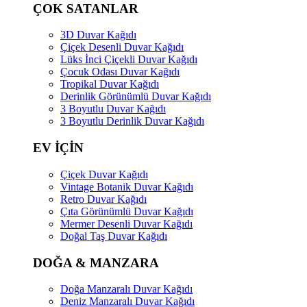
ÇOK SATANLAR
3D Duvar Kağıdı
Çiçek Desenli Duvar Kağıdı
Lüks İnci Çiçekli Duvar Kağıdı
Çocuk Odası Duvar Kağıdı
Tropikal Duvar Kağıdı
Derinlik Görünümlü Duvar Kağıdı
3 Boyutlu Duvar Kağıdı
3 Boyutlu Derinlik Duvar Kağıdı
EV İÇİN
Çiçek Duvar Kağıdı
Vintage Botanik Duvar Kağıdı
Retro Duvar Kağıdı
Çıta Görünümlü Duvar Kağıdı
Mermer Desenli Duvar Kağıdı
Doğal Taş Duvar Kağıdı
DOĞA & MANZARA
Doğa Manzaralı Duvar Kağıdı
Deniz Manzaralı Duvar Kağıdı