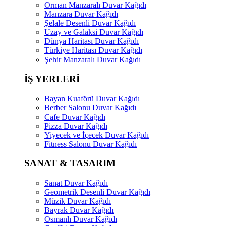
Orman Manzaralı Duvar Kağıdı
Manzara Duvar Kağıdı
Şelale Desenli Duvar Kağıdı
Uzay ve Galaksi Duvar Kağıdı
Dünya Haritası Duvar Kağıdı
Türkiye Haritası Duvar Kağıdı
Şehir Manzaralı Duvar Kağıdı
İŞ YERLERİ
Bayan Kuaförü Duvar Kağıdı
Berber Salonu Duvar Kağıdı
Cafe Duvar Kağıdı
Pizza Duvar Kağıdı
Yiyecek ve İçecek Duvar Kağıdı
Fitness Salonu Duvar Kağıdı
SANAT & TASARIM
Sanat Duvar Kağıdı
Geometrik Desenli Duvar Kağıdı
Müzik Duvar Kağıdı
Bayrak Duvar Kağıdı
Osmanlı Duvar Kağıdı