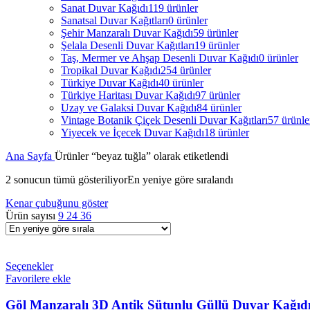
Sanat Duvar Kağıdı
119 ürünler
Sanatsal Duvar Kağıtları
0 ürünler
Şehir Manzaralı Duvar Kağıdı
59 ürünler
Şelala Desenli Duvar Kağıtları
19 ürünler
Taş, Mermer ve Ahşap Desenli Duvar Kağıdı
0 ürünler
Tropikal Duvar Kağıdı
254 ürünler
Türkiye Duvar Kağıdı
40 ürünler
Türkiye Haritası Duvar Kağıdı
97 ürünler
Uzay ve Galaksi Duvar Kağıdı
84 ürünler
Vintage Botanik Çiçek Desenli Duvar Kağıtları
57 ürünle
Yiyecek ve İçecek Duvar Kağıdı
18 ürünler
Ana Sayfa
Ürünler “beyaz tuğla” olarak etiketlendi
2 sonucun tümü gösteriliyor
En yeniye göre sıralandı
Kenar çubuğunu göster
Ürün sayısı
9
24
36
Seçenekler
Favorilere ekle
Göl Manzaralı 3D Antik Sütunlu Güllü Duvar Kağıdı