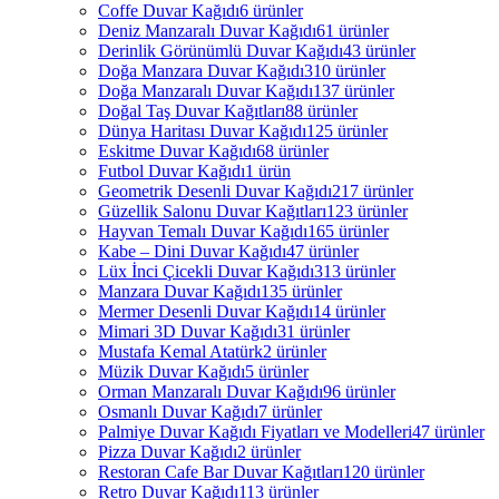
Coffe Duvar Kağıdı
6 ürünler
Deniz Manzaralı Duvar Kağıdı
61 ürünler
Derinlik Görünümlü Duvar Kağıdı
43 ürünler
Doğa Manzara Duvar Kağıdı
310 ürünler
Doğa Manzaralı Duvar Kağıdı
137 ürünler
Doğal Taş Duvar Kağıtları
88 ürünler
Dünya Haritası Duvar Kağıdı
125 ürünler
Eskitme Duvar Kağıdı
68 ürünler
Futbol Duvar Kağıdı
1 ürün
Geometrik Desenli Duvar Kağıdı
217 ürünler
Güzellik Salonu Duvar Kağıtları
123 ürünler
Hayvan Temalı Duvar Kağıdı
165 ürünler
Kabe – Dini Duvar Kağıdı
47 ürünler
Lüx İnci Çicekli Duvar Kağıdı
313 ürünler
Manzara Duvar Kağıdı
135 ürünler
Mermer Desenli Duvar Kağıdı
14 ürünler
Mimari 3D Duvar Kağıdı
31 ürünler
Mustafa Kemal Atatürk
2 ürünler
Müzik Duvar Kağıdı
5 ürünler
Orman Manzaralı Duvar Kağıdı
96 ürünler
Osmanlı Duvar Kağıdı
7 ürünler
Palmiye Duvar Kağıdı Fiyatları ve Modelleri
47 ürünler
Pizza Duvar Kağıdı
2 ürünler
Restoran Cafe Bar Duvar Kağıtları
120 ürünler
Retro Duvar Kağıdı
113 ürünler