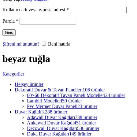
Kullanıcı adı veya e-posta adresi
*
Parola
*
Giriş
Şifreni mi unuttun?
Beni hatırla
beyaz tuğla
Kategoriler
Herşey
ürünler
Dekoratif Duvar & Tavan Panelleri
106 ürünler
60×60 Dekoratif Tavan Paneli Modelleri
24 ürünler
Lambiri Modelleri
59 ürünler
Pvc Mermer Duvar Paneli
23 ürünler
Duvar Kağıdı
3.288 ürünler
Adawall Duvar Kağıtları
738 ürünler
Ankawall Duvar Kağıdı
451 ürünler
Decowall Duvar Kağıtları
536 ürünler
Duka Duvar Kağıtları
149 ürünler