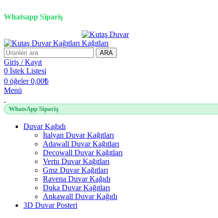
2500 TL üzeri alışverişlerde vade farksız 3 taksit fırsatı!
Whatsapp Sipariş
ARA
Giriş / Kayıt
0
İstek Listesi
0
öğeler
0,00
₺
Menü
WhatsApp Sipariş
Duvar Kağıdı
İtalyan Duvar Kağıtları
Adawall Duvar Kağıtları
Decowall Duvar Kağıtları
Vertu Duvar Kağıtları
Gmz Duvar Kağıtları
Ravena Duvar Kağıdı
Duka Duvar Kağıtları
Ankawall Duvar Kağıdı
3D Duvar Posteri