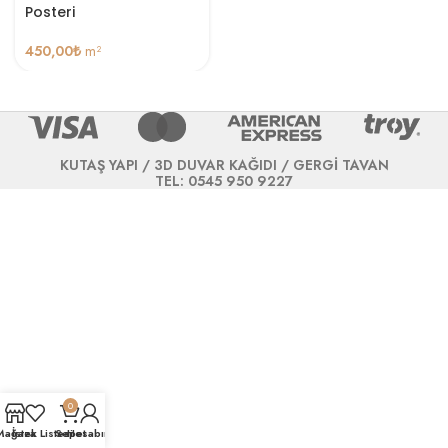
Posteri
450,00
₺
m²
KUTAŞ YAPI / 3D DUVAR KAĞIDI / GERGİ TAVAN
TEL: 0545 950 9227
0
Mağaza
İstek Listesi
Sepet
Hesabım