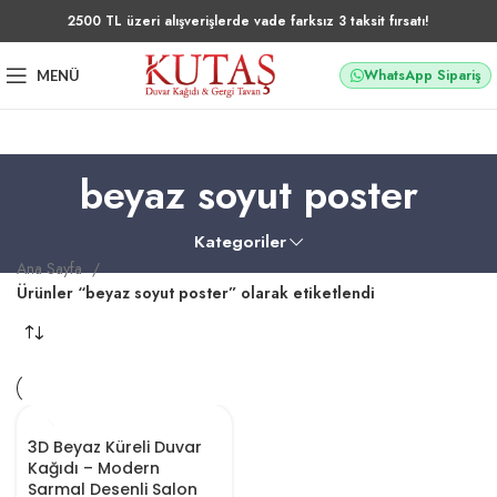
2500 TL üzeri alışverişlerde vade farksız 3 taksit fırsatı!
WhatsApp Sipariş
MENÜ
beyaz soyut poster
Kategoriler
Ana Sayfa
Ürünler “beyaz soyut poster” olarak etiketlendi
3D Beyaz Küreli Duvar
Kağıdı – Modern
Sarmal Desenli Salon