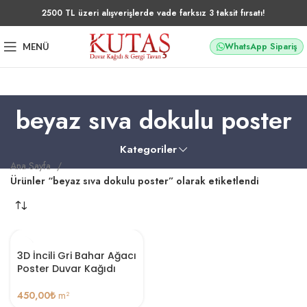
2500 TL üzeri alışverişlerde vade farksız 3 taksit fırsatı!
WhatsApp Sipariş
MENÜ
beyaz sıva dokulu poster
Kategoriler
Ana Sayfa
Ürünler “beyaz sıva dokulu poster” olarak etiketlendi
3D İncili Gri Bahar Ağacı
Poster Duvar Kağıdı
450,00
₺
m²