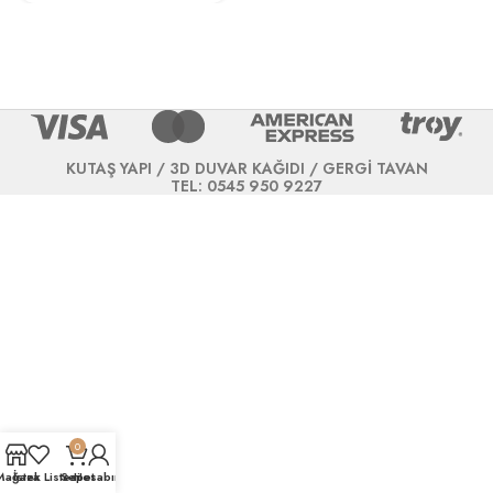
KUTAŞ YAPI / 3D DUVAR KAĞIDI / GERGİ TAVAN
TEL: 0545 950 9227
0
Mağaza
İstek Listesi
Sepet
Hesabım