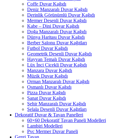
Coffe Duvar Kağıdı
Deniz Manzaralı Duvar Kağıdı
Derinlik Görünümlü Duvar Kağıdı
Mermer Desenli Duvar Kağıdı
Kabe – Dini Duvar Kağıdı
Doğa Manzaralı Duvar Kağıdı
Dünya Haritası Duvar Kağıdı
Berber Salonu Duvar Kağıtları
Futbol Duvar Kağıdı
Geometrik Desenli Duvar Kağıdı
Hayvan Temalı Duvar Kağıdı
Lüx İnci Çicekli Duvar Kağıdı
Manzara Duvar Kağıdı
Müzik Duvar Kağıdı
Orman Manzaralı Duvar Kağıdı
Osmanlı Duvar Kağıdı
Pizza Duvar Kağıdı
Sanat Duvar Kağıdı
Şehir Manzaralı Duvar Kağıdı
Şelala Desenli Duvar Kağıtları
Dekoratif Duvar & Tavan Panelleri
60×60 Dekoratif Tavan Paneli Modelleri
Lambiri Modelleri
Pvc Mermer Duvar Paneli
Gergi Tavan