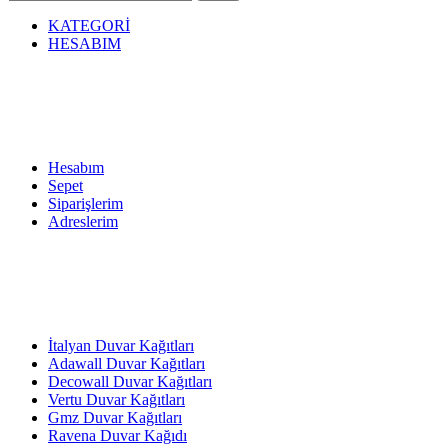
KATEGORİ
HESABIM
Hesabım
Sepet
Siparişlerim
Adreslerim
İtalyan Duvar Kağıtları
Adawall Duvar Kağıtları
Decowall Duvar Kağıtları
Vertu Duvar Kağıtları
Gmz Duvar Kağıtları
Ravena Duvar Kağıdı