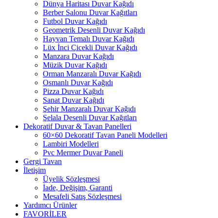
Dünya Haritası Duvar Kağıdı
Berber Salonu Duvar Kağıtları
Futbol Duvar Kağıdı
Geometrik Desenli Duvar Kağıdı
Hayvan Temalı Duvar Kağıdı
Lüx İnci Çicekli Duvar Kağıdı
Manzara Duvar Kağıdı
Müzik Duvar Kağıdı
Orman Manzaralı Duvar Kağıdı
Osmanlı Duvar Kağıdı
Pizza Duvar Kağıdı
Sanat Duvar Kağıdı
Şehir Manzaralı Duvar Kağıdı
Şelala Desenli Duvar Kağıtları
Dekoratif Duvar & Tavan Panelleri
60×60 Dekoratif Tavan Paneli Modelleri
Lambiri Modelleri
Pvc Mermer Duvar Paneli
Gergi Tavan
İletişim
Üyelik Sözleşmesi
İade, Değişim, Garanti
Mesafeli Satış Sözleşmesi
Yardımcı Ürünler
FAVORİLER