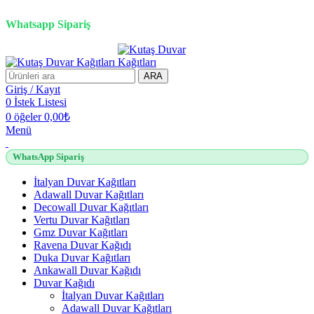
2500 TL üzeri alışverişlerde vade farksız 3 taksit fırsatı!
Whatsapp Sipariş
2500 TL üzeri alışverişlerde vade farksız 3 taksit fırsatı!
ARA
Giriş / Kayıt
0
İstek Listesi
0
öğeler
0,00
₺
Menü
WhatsApp Sipariş
İtalyan Duvar Kağıtları
Adawall Duvar Kağıtları
Decowall Duvar Kağıtları
Vertu Duvar Kağıtları
Gmz Duvar Kağıtları
Ravena Duvar Kağıdı
Duka Duvar Kağıtları
Ankawall Duvar Kağıdı
Duvar Kağıdı
İtalyan Duvar Kağıtları
Adawall Duvar Kağıtları