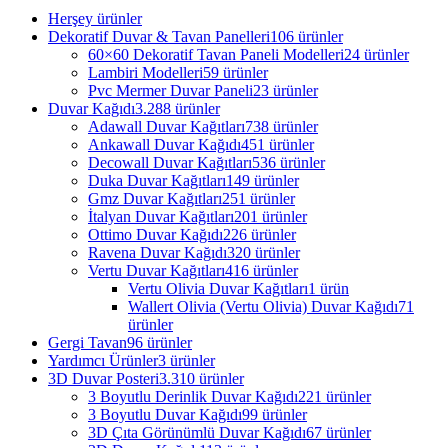
Herşey
ürünler
Dekoratif Duvar & Tavan Panelleri
106 ürünler
60×60 Dekoratif Tavan Paneli Modelleri
24 ürünler
Lambiri Modelleri
59 ürünler
Pvc Mermer Duvar Paneli
23 ürünler
Duvar Kağıdı
3.288 ürünler
Adawall Duvar Kağıtları
738 ürünler
Ankawall Duvar Kağıdı
451 ürünler
Decowall Duvar Kağıtları
536 ürünler
Duka Duvar Kağıtları
149 ürünler
Gmz Duvar Kağıtları
251 ürünler
İtalyan Duvar Kağıtları
201 ürünler
Ottimo Duvar Kağıdı
226 ürünler
Ravena Duvar Kağıdı
320 ürünler
Vertu Duvar Kağıtları
416 ürünler
Vertu Olivia Duvar Kağıtları
1 ürün
Wallert Olivia (Vertu Olivia) Duvar Kağıdı
71
ürünler
Gergi Tavan
96 ürünler
Yardımcı Ürünler
3 ürünler
3D Duvar Posteri
3.310 ürünler
3 Boyutlu Derinlik Duvar Kağıdı
221 ürünler
3 Boyutlu Duvar Kağıdı
99 ürünler
3D Çıta Görünümlü Duvar Kağıdı
67 ürünler