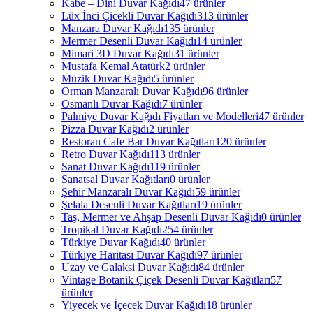
Kabe – Dini Duvar Kağıdı
47 ürünler
Lüx İnci Çicekli Duvar Kağıdı
313 ürünler
Manzara Duvar Kağıdı
135 ürünler
Mermer Desenli Duvar Kağıdı
14 ürünler
Mimari 3D Duvar Kağıdı
31 ürünler
Mustafa Kemal Atatürk
2 ürünler
Müzik Duvar Kağıdı
5 ürünler
Orman Manzaralı Duvar Kağıdı
96 ürünler
Osmanlı Duvar Kağıdı
7 ürünler
Palmiye Duvar Kağıdı Fiyatları ve Modelleri
47 ürünler
Pizza Duvar Kağıdı
2 ürünler
Restoran Cafe Bar Duvar Kağıtları
120 ürünler
Retro Duvar Kağıdı
113 ürünler
Sanat Duvar Kağıdı
119 ürünler
Sanatsal Duvar Kağıtları
0 ürünler
Şehir Manzaralı Duvar Kağıdı
59 ürünler
Şelala Desenli Duvar Kağıtları
19 ürünler
Taş, Mermer ve Ahşap Desenli Duvar Kağıdı
0 ürünler
Tropikal Duvar Kağıdı
254 ürünler
Türkiye Duvar Kağıdı
40 ürünler
Türkiye Haritası Duvar Kağıdı
97 ürünler
Uzay ve Galaksi Duvar Kağıdı
84 ürünler
Vintage Botanik Çiçek Desenli Duvar Kağıtları
57
ürünler
Yiyecek ve İçecek Duvar Kağıdı
18 ürünler