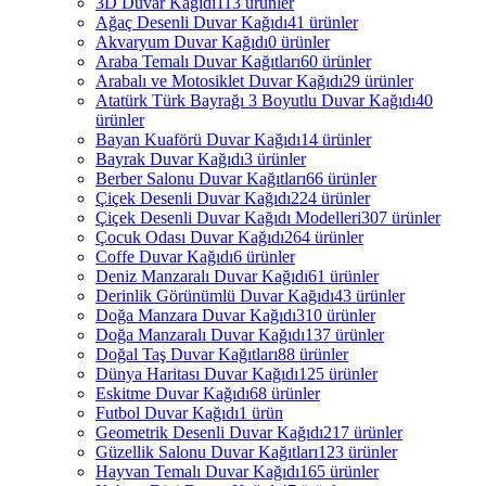
3D Duvar Kağıdı
113 ürünler
Ağaç Desenli Duvar Kağıdı
41 ürünler
Akvaryum Duvar Kağıdı
0 ürünler
Araba Temalı Duvar Kağıtları
60 ürünler
Arabalı ve Motosiklet Duvar Kağıdı
29 ürünler
Atatürk Türk Bayrağı 3 Boyutlu Duvar Kağıdı
40
ürünler
Bayan Kuaförü Duvar Kağıdı
14 ürünler
Bayrak Duvar Kağıdı
3 ürünler
Berber Salonu Duvar Kağıtları
66 ürünler
Çiçek Desenli Duvar Kağıdı
224 ürünler
Çiçek Desenli Duvar Kağıdı Modelleri
307 ürünler
Çocuk Odası Duvar Kağıdı
264 ürünler
Coffe Duvar Kağıdı
6 ürünler
Deniz Manzaralı Duvar Kağıdı
61 ürünler
Derinlik Görünümlü Duvar Kağıdı
43 ürünler
Doğa Manzara Duvar Kağıdı
310 ürünler
Doğa Manzaralı Duvar Kağıdı
137 ürünler
Doğal Taş Duvar Kağıtları
88 ürünler
Dünya Haritası Duvar Kağıdı
125 ürünler
Eskitme Duvar Kağıdı
68 ürünler
Futbol Duvar Kağıdı
1 ürün
Geometrik Desenli Duvar Kağıdı
217 ürünler
Güzellik Salonu Duvar Kağıtları
123 ürünler
Hayvan Temalı Duvar Kağıdı
165 ürünler