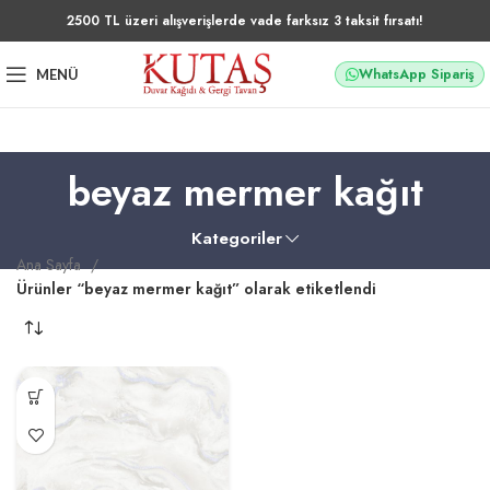
2500 TL üzeri alışverişlerde vade farksız 3 taksit fırsatı!
WhatsApp Sipariş
MENÜ
beyaz mermer kağıt
Kategoriler
Ana Sayfa
Ürünler “beyaz mermer kağıt” olarak etiketlendi