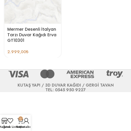
Mermer Desenli İtalyan
Tarzı Duvar Kağıdı Erva
GT10301
2.999,00
₺
KUTAŞ YAPI / 3D DUVAR KAĞIDI / GERGİ TAVAN
TEL: 0545 950 9227
0
Mağaza
İstek Listesi
Sepet
Hesabım