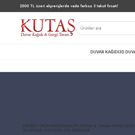
2500 TL üzeri alışverişlerde vade farksız 3 taksit fırsatı!
DUVAR KAĞIDI
3D DUV
HERŞEY
ÜRÜNLER
DEKORATIF DUVAR & TAVAN PANELLERI
1
3D DUVAR POSTERI
3.310 ÜRÜNLER