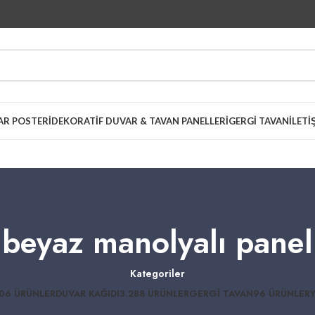
AR POSTERI
DEKORATIF DUVAR & TAVAN PANELLERI
GERGI TAVAN
İLETI
beyaz manolyalı panel
Kategoriler
06 ÜRÜNLER
DUVAR KAĞIDI
3.288 ÜRÜNLER
GERGI TAVAN
96 ÜRÜNLER