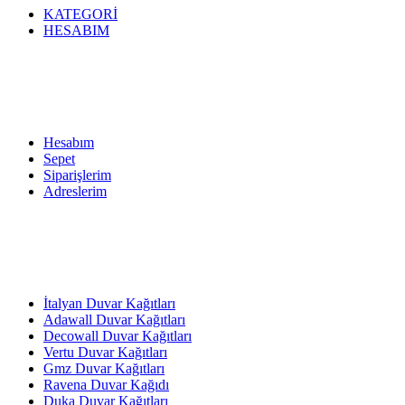
KATEGORİ
HESABIM
Hesabım
Sepet
Siparişlerim
Adreslerim
İtalyan Duvar Kağıtları
Adawall Duvar Kağıtları
Decowall Duvar Kağıtları
Vertu Duvar Kağıtları
Gmz Duvar Kağıtları
Ravena Duvar Kağıdı
Duka Duvar Kağıtları