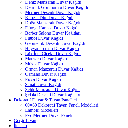
Deniz Manzaralı Duvar Kağıdı
Derinlik Görünümlü Duvar Kağıdı
Mermer Desenli Duvar Kağıdı
Kabe – Dini Duvar Kağıdı
Doğa Manzaralı Duvar Kağıdı
Dünya Haritası Duvar Kağıdı
Berber Salonu Duvar Kağıtları
Futbol Duvar Kağıdı
Geometrik Desenli Duvar Kağıdı
Hayvan Temalı Duvar Kağıdı
Lüx İnci Çicekli Duvar Kağıdı
Manzara Duvar Kağıdı
Müzik Duvar Kağıdı
Orman Manzaralı Duvar Kağıdı
Osmanlı Duvar Kağıdı
Pizza Duvar Kağıdı
Sanat Duvar Kağıdı
Şehir Manzaralı Duvar Kağıdı
Şelala Desenli Duvar Kağıtları
Dekoratif Duvar & Tavan Panelleri
60×60 Dekoratif Tavan Paneli Modelleri
Lambiri Modelleri
Pvc Mermer Duvar Paneli
Gergi Tavan
İletişim