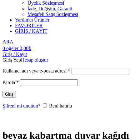
Üyelik Sözleşmesi
İade, Değişim, Garanti
Mesafeli Satış Sözleşmesi
Yardımcı Ürünler
FAVORİLER
GİRİŞ / KAYIT
ARA
0
öğeler
0,00
₺
Giriş / Kayıt
Giriş Yap
Hesap oluştur
Kullanıcı adı veya e-posta adresi
*
Parola
*
Giriş
Şifreni mi unuttun?
Beni hatırla
beyaz kabartma duvar kağıdı