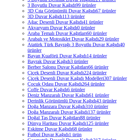
3 Boyutlu Duvar Kağıdı
99 ürünler
3D Çıta Görünümlü Duvar Kağıdı
67 ürünler
3D Duvar Kağıdı
113 ürünler
Ağaç Desenli Duvar Kağıdı
41 ürünler
Akvaryum Duvar Kağıdı
0 ürünler
Araba Temalı Duvar Kağıtları
60 ürünler
Arabalı ve Motosiklet Duvar Kağıdı
29 ürünler
Atatürk Türk Bayrağı 3 Boyutlu Duvar Kağıdı
40
ürünler
Bayan Kuaförü Duvar Kağıdı
14 ürünler
Bayrak Duvar Kağıdı
3 ürünler
Berber Salonu Duvar Kağıtları
66 ürünler
Çiçek Desenli Duvar Kağıdı
224 ürünler
Çiçek Desenli Duvar Kağıdı Modelleri
307 ürünler
Çocuk Odası Duvar Kağıdı
264 ürünler
Coffe Duvar Kağıdı
6 ürünler
Deniz Manzaralı Duvar Kağıdı
61 ürünler
Derinlik Görünümlü Duvar Kağıdı
43 ürünler
Doğa Manzara Duvar Kağıdı
310 ürünler
Doğa Manzaralı Duvar Kağıdı
137 ürünler
Doğal Taş Duvar Kağıtları
88 ürünler
Dünya Haritası Duvar Kağıdı
125 ürünler
Eskitme Duvar Kağıdı
68 ürünler
Futbol Duvar Kağıdı
1 ürün