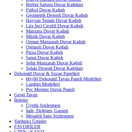
Berber Salonu Duvar Kağıtları
Futbol Duvar Kağıdı
Geometrik Desenli Duvar Kağıdı
Hayvan Temalı Duvar Kağıdı
Lüx İnci Çicekli Duvar Kağıdı
Manzara Duvar Kağıdı
Müzik Duvar Kağıdı
Orman Manzaralı Duvar Kağıdı
Osmanlı Duvar Kağıdı
Pizza Duvar Kağıdı
Sanat Duvar Kağıdı
Şehir Manzaralı Duvar Kağıdı
Şelala Desenli Duvar Kağıtları
Dekoratif Duvar & Tavan Panelleri
60×60 Dekoratif Tavan Paneli Modelleri
Lambiri Modelleri
Pvc Mermer Duvar Paneli
Gergi Tavan
İletişim
Üyelik Sözleşmesi
İade, Değişim, Garanti
Mesafeli Satış Sözleşmesi
Yardımcı Ürünler
FAVORİLER
GİRİŞ / KAYIT