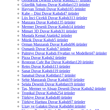
Geometrik Desenli Duvar Kağıdı
217 ürünler
Güzellik Salonu Duvar Kağıtları
123 ürünler
Hayvan Temalı Duvar Kağıdı
165 ürünler
Kabe – Dini Duvar Kağıdı
47 ürünler
Lüx İnci Çicekli Duvar Kağıdı
313 ürünler
Manzara Duvar Kağıdı
135 ürünler
Mermer Desenli Duvar Kağıdı
14 ürünler
Mimari 3D Duvar Kağıdı
31 ürünler
Mustafa Kemal Atatürk
2 ürünler
Müzik Duvar Kağıdı
5 ürünler
Orman Manzaralı Duvar Kağıdı
96 ürünler
Osmanlı Duvar Kağıdı
7 ürünler
Palmiye Duvar Kağıdı Fiyatları ve Modelleri
47 ürünler
Pizza Duvar Kağıdı
2 ürünler
Restoran Cafe Bar Duvar Kağıtları
120 ürünler
Retro Duvar Kağıdı
113 ürünler
Sanat Duvar Kağıdı
119 ürünler
Sanatsal Duvar Kağıtları
17 ürünler
Şehir Manzaralı Duvar Kağıdı
59 ürünler
Şelala Desenli Duvar Kağıtları
19 ürünler
Taş, Mermer ve Ahşap Desenli Duvar Kağıdı
2 ürünler
Tropikal Duvar Kağıdı
254 ürünler
Türkiye Duvar Kağıdı
40 ürünler
Türkiye Haritası Duvar Kağıdı
97 ürünler
Uzay ve Galaksi Duvar Kağıdı
84 ürünler