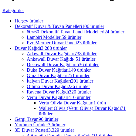
Kategoriler
Herşey
ürünler
Dekoratif Duvar & Tavan Panelleri
106 ürünler
60×60 Dekoratif Tavan Paneli Modelleri
24 ürünler
Lambiri Modelleri
59 ürünler
Pvc Mermer Duvar Paneli
23 ürünler
Duvar Kağıdı
3.288 ürünler
Adawall Duvar Kağıtları
738 ürünler
Ankawall Duvar Kağıdı
451 ürünler
Decowall Duvar Kağıtları
536 ürünler
Duka Duvar Kağıtları
149 ürünler
Gmz Duvar Kağıtları
251 ürünler
İtalyan Duvar Kağıtları
201 ürünler
Ottimo Duvar Kağıdı
226 ürünler
Ravena Duvar Kağıdı
320 ürünler
Vertu Duvar Kağıtları
416 ürünler
Vertu Olivia Duvar Kağıtları
1 ürün
Wallert Olivia (Vertu Olivia) Duvar Kağıdı
71
ürünler
Gergi Tavan
96 ürünler
Yardımcı Ürünler
3 ürünler
3D Duvar Posteri
3.329 ürünler
3 Boyutlu Derinlik Duvar Kağıdı
221 ürünler