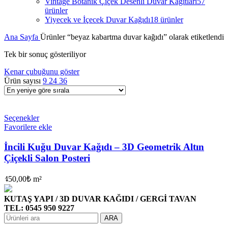
Vintage Botanik Çiçek Desenli Duvar Kağıtları
57
ürünler
Yiyecek ve İçecek Duvar Kağıdı
18 ürünler
Ana Sayfa
Ürünler “beyaz kabartma duvar kağıdı” olarak etiketlendi
Tek bir sonuç gösteriliyor
Kenar çubuğunu göster
Ürün sayısı
9
24
36
Seçenekler
Favorilere ekle
İncili Kuğu Duvar Kağıdı – 3D Geometrik Altın
Çiçekli Salon Posteri
450,00
₺
m²
KUTAŞ YAPI / 3D DUVAR KAĞIDI / GERGİ TAVAN
TEL: 0545 950 9227
ARA