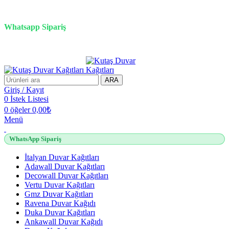
3D duvar kağıdı, Adawall, Decowall, Vertu, Gmz, Pvc mermer
panel, lambiri ve tavan çözümleri
Whatsapp Sipariş
2500 TL üzeri alışverişlerde vade farksız 3 taksit fırsatı!
ARA
Giriş / Kayıt
0
İstek Listesi
0
öğeler
0,00
₺
Menü
WhatsApp Sipariş
İtalyan Duvar Kağıtları
Adawall Duvar Kağıtları
Decowall Duvar Kağıtları
Vertu Duvar Kağıtları
Gmz Duvar Kağıtları
Ravena Duvar Kağıdı
Duka Duvar Kağıtları
Ankawall Duvar Kağıdı