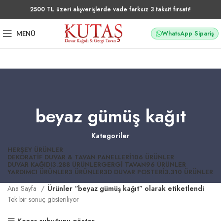
2500 TL üzeri alışverişlerde vade farksız 3 taksit fırsatı!
WhatsApp Sipariş
MENÜ
beyaz gümüş kağıt
Kategoriler
HERŞEY
ÜRÜNLER
DEKORATIF DUVAR & TAVAN PANELLERI
106 ÜRÜNLER
DUVAR KAĞIDI
3.288 ÜRÜNLER
GERGI TAVAN
96 ÜRÜNLER
YARDIMCI ÜRÜNLER
3 ÜRÜNLER
3D DUVAR POSTERI
3.310 ÜRÜNLER
Ana Sayfa
Ürünler “beyaz gümüş kağıt” olarak etiketlendi
Tek bir sonuç gösteriliyor
Kenar çubuğunu göster