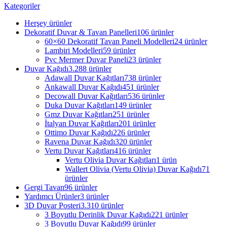
Kategoriler
Herşey
ürünler
Dekoratif Duvar & Tavan Panelleri
106 ürünler
60×60 Dekoratif Tavan Paneli Modelleri
24 ürünler
Lambiri Modelleri
59 ürünler
Pvc Mermer Duvar Paneli
23 ürünler
Duvar Kağıdı
3.288 ürünler
Adawall Duvar Kağıtları
738 ürünler
Ankawall Duvar Kağıdı
451 ürünler
Decowall Duvar Kağıtları
536 ürünler
Duka Duvar Kağıtları
149 ürünler
Gmz Duvar Kağıtları
251 ürünler
İtalyan Duvar Kağıtları
201 ürünler
Ottimo Duvar Kağıdı
226 ürünler
Ravena Duvar Kağıdı
320 ürünler
Vertu Duvar Kağıtları
416 ürünler
Vertu Olivia Duvar Kağıtları
1 ürün
Wallert Olivia (Vertu Olivia) Duvar Kağıdı
71
ürünler
Gergi Tavan
96 ürünler
Yardımcı Ürünler
3 ürünler
3D Duvar Posteri
3.310 ürünler
3 Boyutlu Derinlik Duvar Kağıdı
221 ürünler
3 Boyutlu Duvar Kağıdı
99 ürünler