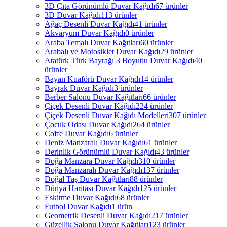
3D Çıta Görünümlü Duvar Kağıdı
67 ürünler
3D Duvar Kağıdı
113 ürünler
Ağaç Desenli Duvar Kağıdı
41 ürünler
Akvaryum Duvar Kağıdı
0 ürünler
Araba Temalı Duvar Kağıtları
60 ürünler
Arabalı ve Motosiklet Duvar Kağıdı
29 ürünler
Atatürk Türk Bayrağı 3 Boyutlu Duvar Kağıdı
40
ürünler
Bayan Kuaförü Duvar Kağıdı
14 ürünler
Bayrak Duvar Kağıdı
3 ürünler
Berber Salonu Duvar Kağıtları
66 ürünler
Çiçek Desenli Duvar Kağıdı
224 ürünler
Çiçek Desenli Duvar Kağıdı Modelleri
307 ürünler
Çocuk Odası Duvar Kağıdı
264 ürünler
Coffe Duvar Kağıdı
6 ürünler
Deniz Manzaralı Duvar Kağıdı
61 ürünler
Derinlik Görünümlü Duvar Kağıdı
43 ürünler
Doğa Manzara Duvar Kağıdı
310 ürünler
Doğa Manzaralı Duvar Kağıdı
137 ürünler
Doğal Taş Duvar Kağıtları
88 ürünler
Dünya Haritası Duvar Kağıdı
125 ürünler
Eskitme Duvar Kağıdı
68 ürünler
Futbol Duvar Kağıdı
1 ürün
Geometrik Desenli Duvar Kağıdı
217 ürünler
Güzellik Salonu Duvar Kağıtları
123 ürünler