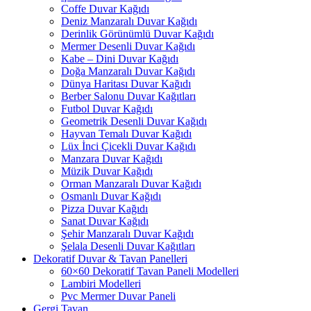
Coffe Duvar Kağıdı
Deniz Manzaralı Duvar Kağıdı
Derinlik Görünümlü Duvar Kağıdı
Mermer Desenli Duvar Kağıdı
Kabe – Dini Duvar Kağıdı
Doğa Manzaralı Duvar Kağıdı
Dünya Haritası Duvar Kağıdı
Berber Salonu Duvar Kağıtları
Futbol Duvar Kağıdı
Geometrik Desenli Duvar Kağıdı
Hayvan Temalı Duvar Kağıdı
Lüx İnci Çicekli Duvar Kağıdı
Manzara Duvar Kağıdı
Müzik Duvar Kağıdı
Orman Manzaralı Duvar Kağıdı
Osmanlı Duvar Kağıdı
Pizza Duvar Kağıdı
Sanat Duvar Kağıdı
Şehir Manzaralı Duvar Kağıdı
Şelala Desenli Duvar Kağıtları
Dekoratif Duvar & Tavan Panelleri
60×60 Dekoratif Tavan Paneli Modelleri
Lambiri Modelleri
Pvc Mermer Duvar Paneli
Gergi Tavan