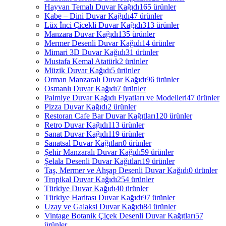
Hayvan Temalı Duvar Kağıdı
165 ürünler
Kabe – Dini Duvar Kağıdı
47 ürünler
Lüx İnci Çicekli Duvar Kağıdı
313 ürünler
Manzara Duvar Kağıdı
135 ürünler
Mermer Desenli Duvar Kağıdı
14 ürünler
Mimari 3D Duvar Kağıdı
31 ürünler
Mustafa Kemal Atatürk
2 ürünler
Müzik Duvar Kağıdı
5 ürünler
Orman Manzaralı Duvar Kağıdı
96 ürünler
Osmanlı Duvar Kağıdı
7 ürünler
Palmiye Duvar Kağıdı Fiyatları ve Modelleri
47 ürünler
Pizza Duvar Kağıdı
2 ürünler
Restoran Cafe Bar Duvar Kağıtları
120 ürünler
Retro Duvar Kağıdı
113 ürünler
Sanat Duvar Kağıdı
119 ürünler
Sanatsal Duvar Kağıtları
0 ürünler
Şehir Manzaralı Duvar Kağıdı
59 ürünler
Şelala Desenli Duvar Kağıtları
19 ürünler
Taş, Mermer ve Ahşap Desenli Duvar Kağıdı
0 ürünler
Tropikal Duvar Kağıdı
254 ürünler
Türkiye Duvar Kağıdı
40 ürünler
Türkiye Haritası Duvar Kağıdı
97 ürünler
Uzay ve Galaksi Duvar Kağıdı
84 ürünler
Vintage Botanik Çiçek Desenli Duvar Kağıtları
57
ürünler