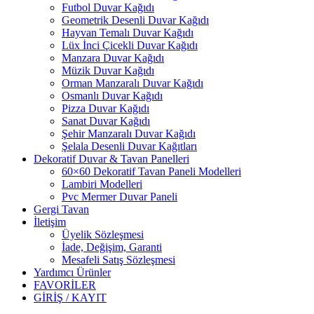
Futbol Duvar Kağıdı
Geometrik Desenli Duvar Kağıdı
Hayvan Temalı Duvar Kağıdı
Lüx İnci Çicekli Duvar Kağıdı
Manzara Duvar Kağıdı
Müzik Duvar Kağıdı
Orman Manzaralı Duvar Kağıdı
Osmanlı Duvar Kağıdı
Pizza Duvar Kağıdı
Sanat Duvar Kağıdı
Şehir Manzaralı Duvar Kağıdı
Şelala Desenli Duvar Kağıtları
Dekoratif Duvar & Tavan Panelleri
60×60 Dekoratif Tavan Paneli Modelleri
Lambiri Modelleri
Pvc Mermer Duvar Paneli
Gergi Tavan
İletişim
Üyelik Sözleşmesi
İade, Değişim, Garanti
Mesafeli Satış Sözleşmesi
Yardımcı Ürünler
FAVORİLER
GİRİŞ / KAYIT