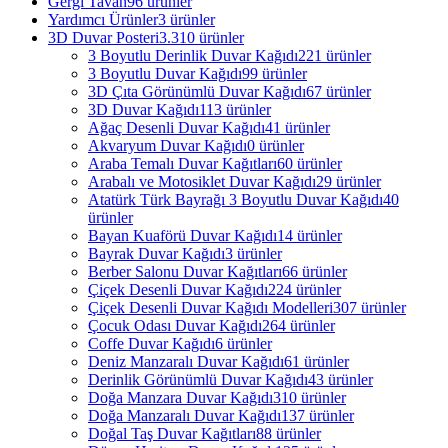
Gergi Tavan
96 ürünler
Yardımcı Ürünler
3 ürünler
3D Duvar Posteri
3.310 ürünler
3 Boyutlu Derinlik Duvar Kağıdı
221 ürünler
3 Boyutlu Duvar Kağıdı
99 ürünler
3D Çıta Görünümlü Duvar Kağıdı
67 ürünler
3D Duvar Kağıdı
113 ürünler
Ağaç Desenli Duvar Kağıdı
41 ürünler
Akvaryum Duvar Kağıdı
0 ürünler
Araba Temalı Duvar Kağıtları
60 ürünler
Arabalı ve Motosiklet Duvar Kağıdı
29 ürünler
Atatürk Türk Bayrağı 3 Boyutlu Duvar Kağıdı
40
ürünler
Bayan Kuaförü Duvar Kağıdı
14 ürünler
Bayrak Duvar Kağıdı
3 ürünler
Berber Salonu Duvar Kağıtları
66 ürünler
Çiçek Desenli Duvar Kağıdı
224 ürünler
Çiçek Desenli Duvar Kağıdı Modelleri
307 ürünler
Çocuk Odası Duvar Kağıdı
264 ürünler
Coffe Duvar Kağıdı
6 ürünler
Deniz Manzaralı Duvar Kağıdı
61 ürünler
Derinlik Görünümlü Duvar Kağıdı
43 ürünler
Doğa Manzara Duvar Kağıdı
310 ürünler
Doğa Manzaralı Duvar Kağıdı
137 ürünler
Doğal Taş Duvar Kağıtları
88 ürünler