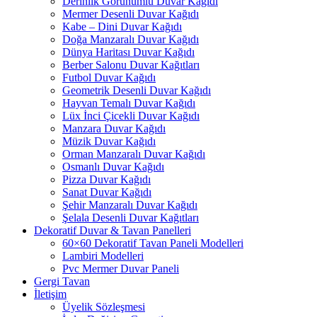
Derinlik Görünümlü Duvar Kağıdı
Mermer Desenli Duvar Kağıdı
Kabe – Dini Duvar Kağıdı
Doğa Manzaralı Duvar Kağıdı
Dünya Haritası Duvar Kağıdı
Berber Salonu Duvar Kağıtları
Futbol Duvar Kağıdı
Geometrik Desenli Duvar Kağıdı
Hayvan Temalı Duvar Kağıdı
Lüx İnci Çicekli Duvar Kağıdı
Manzara Duvar Kağıdı
Müzik Duvar Kağıdı
Orman Manzaralı Duvar Kağıdı
Osmanlı Duvar Kağıdı
Pizza Duvar Kağıdı
Sanat Duvar Kağıdı
Şehir Manzaralı Duvar Kağıdı
Şelala Desenli Duvar Kağıtları
Dekoratif Duvar & Tavan Panelleri
60×60 Dekoratif Tavan Paneli Modelleri
Lambiri Modelleri
Pvc Mermer Duvar Paneli
Gergi Tavan
İletişim
Üyelik Sözleşmesi