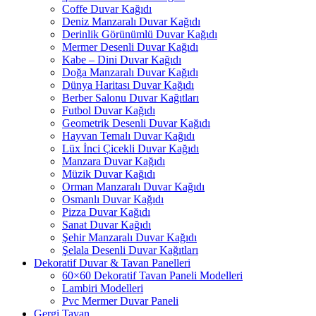
Coffe Duvar Kağıdı
Deniz Manzaralı Duvar Kağıdı
Derinlik Görünümlü Duvar Kağıdı
Mermer Desenli Duvar Kağıdı
Kabe – Dini Duvar Kağıdı
Doğa Manzaralı Duvar Kağıdı
Dünya Haritası Duvar Kağıdı
Berber Salonu Duvar Kağıtları
Futbol Duvar Kağıdı
Geometrik Desenli Duvar Kağıdı
Hayvan Temalı Duvar Kağıdı
Lüx İnci Çicekli Duvar Kağıdı
Manzara Duvar Kağıdı
Müzik Duvar Kağıdı
Orman Manzaralı Duvar Kağıdı
Osmanlı Duvar Kağıdı
Pizza Duvar Kağıdı
Sanat Duvar Kağıdı
Şehir Manzaralı Duvar Kağıdı
Şelala Desenli Duvar Kağıtları
Dekoratif Duvar & Tavan Panelleri
60×60 Dekoratif Tavan Paneli Modelleri
Lambiri Modelleri
Pvc Mermer Duvar Paneli
Gergi Tavan