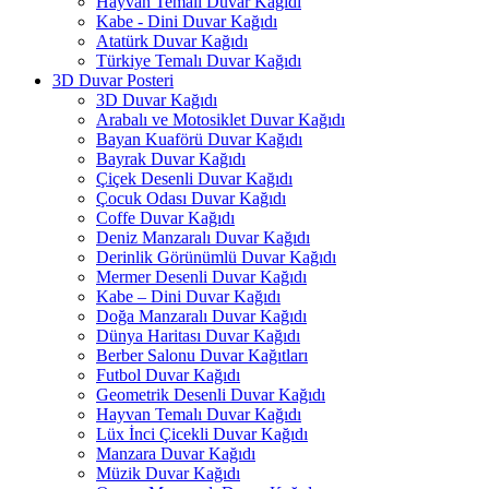
Hayvan Temalı Duvar Kağıdı
Kabe - Dini Duvar Kağıdı
Atatürk Duvar Kağıdı
Türkiye Temalı Duvar Kağıdı
3D Duvar Posteri
3D Duvar Kağıdı
Arabalı ve Motosiklet Duvar Kağıdı
Bayan Kuaförü Duvar Kağıdı
Bayrak Duvar Kağıdı
Çiçek Desenli Duvar Kağıdı
Çocuk Odası Duvar Kağıdı
Coffe Duvar Kağıdı
Deniz Manzaralı Duvar Kağıdı
Derinlik Görünümlü Duvar Kağıdı
Mermer Desenli Duvar Kağıdı
Kabe – Dini Duvar Kağıdı
Doğa Manzaralı Duvar Kağıdı
Dünya Haritası Duvar Kağıdı
Berber Salonu Duvar Kağıtları
Futbol Duvar Kağıdı
Geometrik Desenli Duvar Kağıdı
Hayvan Temalı Duvar Kağıdı
Lüx İnci Çicekli Duvar Kağıdı
Manzara Duvar Kağıdı
Müzik Duvar Kağıdı