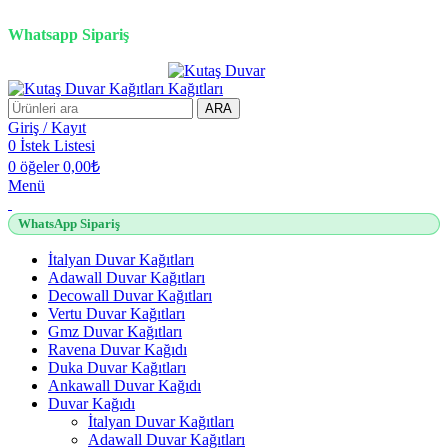
2500 TL üzeri alışverişlerde vade farksız 3 taksit fırsatı!
Whatsapp Sipariş
2500 TL üzeri alışverişlerde vade farksız 3 taksit fırsatı!
ARA
Giriş / Kayıt
0
İstek Listesi
0
öğeler
0,00
₺
Menü
WhatsApp Sipariş
İtalyan Duvar Kağıtları
Adawall Duvar Kağıtları
Decowall Duvar Kağıtları
Vertu Duvar Kağıtları
Gmz Duvar Kağıtları
Ravena Duvar Kağıdı
Duka Duvar Kağıtları
Ankawall Duvar Kağıdı
Duvar Kağıdı
İtalyan Duvar Kağıtları
Adawall Duvar Kağıtları