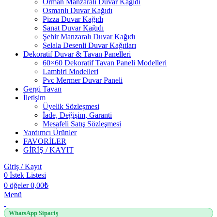
Orman Manzaralı Duvar Kağıdı
Osmanlı Duvar Kağıdı
Pizza Duvar Kağıdı
Sanat Duvar Kağıdı
Şehir Manzaralı Duvar Kağıdı
Şelala Desenli Duvar Kağıtları
Dekoratif Duvar & Tavan Panelleri
60×60 Dekoratif Tavan Paneli Modelleri
Lambiri Modelleri
Pvc Mermer Duvar Paneli
Gergi Tavan
İletişim
Üyelik Sözleşmesi
İade, Değişim, Garanti
Mesafeli Satış Sözleşmesi
Yardımcı Ürünler
FAVORİLER
GİRİŞ / KAYIT
Giriş / Kayıt
0
İstek Listesi
0
öğeler
0,00
₺
Menü
WhatsApp Sipariş