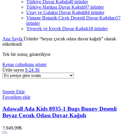
Türkiye Duvar Kağıdı
40 ürünler
Türkiye Haritası Duvar Kağıdı
97 ürünler
Uzay ve Galaksi Duvar Kağıdı
84 ürünler
Vintage Botanik Çiçek Desenli Duvar Kağıtları
57
ürünler
Yiyecek ve İçecek Duvar Kağıdı
18 ürünler
Ana Sayfa
Ürünler “beyaz çocuk odası duvar kağıdı” olarak
etiketlendi
Tek bir sonuç gösteriliyor
Kenar çubuğunu göster
Ürün sayısı
9
24
36
Sepete Ekle
Favorilere ekle
Adawall Ada Kids 8935-1 Bugs Bunny Desenli
Beyaz Çocuk Odası Duvar Kağıdı
2.949,99
₺