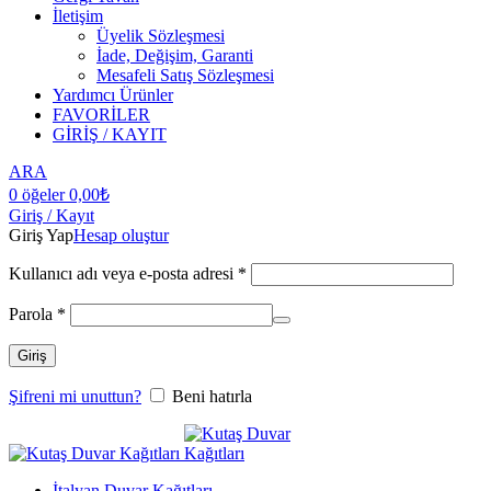
İletişim
Üyelik Sözleşmesi
İade, Değişim, Garanti
Mesafeli Satış Sözleşmesi
Yardımcı Ürünler
FAVORİLER
GİRİŞ / KAYIT
ARA
0
öğeler
0,00
₺
Giriş / Kayıt
Giriş Yap
Hesap oluştur
Kullanıcı adı veya e-posta adresi
*
Parola
*
Giriş
Şifreni mi unuttun?
Beni hatırla
İtalyan Duvar Kağıtları