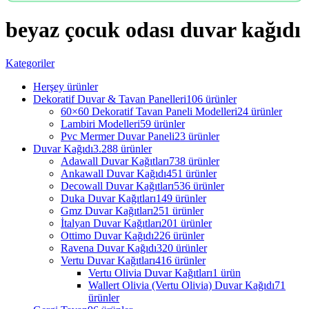
beyaz çocuk odası duvar kağıdı
Kategoriler
Herşey
ürünler
Dekoratif Duvar & Tavan Panelleri
106 ürünler
60×60 Dekoratif Tavan Paneli Modelleri
24 ürünler
Lambiri Modelleri
59 ürünler
Pvc Mermer Duvar Paneli
23 ürünler
Duvar Kağıdı
3.288 ürünler
Adawall Duvar Kağıtları
738 ürünler
Ankawall Duvar Kağıdı
451 ürünler
Decowall Duvar Kağıtları
536 ürünler
Duka Duvar Kağıtları
149 ürünler
Gmz Duvar Kağıtları
251 ürünler
İtalyan Duvar Kağıtları
201 ürünler
Ottimo Duvar Kağıdı
226 ürünler
Ravena Duvar Kağıdı
320 ürünler
Vertu Duvar Kağıtları
416 ürünler
Vertu Olivia Duvar Kağıtları
1 ürün
Wallert Olivia (Vertu Olivia) Duvar Kağıdı
71
ürünler