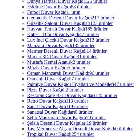
Dünya Haritası Duvar Kağıdı
125 ürünler
Eskitme Duvar Kağıdı
68 ürünler
Futbol Duvar Kağıdı
1 ürün
Geometrik Desenli Duvar Kağıdı
217 ürünler
Güzellik Salonu Duvar Kağıtları
123 ürünler
Hayvan Temalı Duvar Kağıdı
165 ürünler
Kabe – Dini Duvar Kağıdı
47 ürünler
Lüx İnci Çicekli Duvar Kağıdı
313 ürünler
Manzara Duvar Kağıdı
135 ürünler
Mermer Desenli Duvar Kağıdı
14 ürünler
Mimari 3D Duvar Kağıdı
31 ürünler
Mustafa Kemal Atatürk
2 ürünler
Müzik Duvar Kağıdı
5 ürünler
Orman Manzaralı Duvar Kağıdı
96 ürünler
Osmanlı Duvar Kağıdı
7 ürünler
Palmiye Duvar Kağıdı Fiyatları ve Modelleri
47 ürünler
Pizza Duvar Kağıdı
2 ürünler
Restoran Cafe Bar Duvar Kağıtları
120 ürünler
Retro Duvar Kağıdı
113 ürünler
Sanat Duvar Kağıdı
119 ürünler
Sanatsal Duvar Kağıtları
0 ürünler
Şehir Manzaralı Duvar Kağıdı
59 ürünler
Şelala Desenli Duvar Kağıtları
19 ürünler
Taş, Mermer ve Ahşap Desenli Duvar Kağıdı
0 ürünler
Tropikal Duvar Kağıdı
254 ürünler