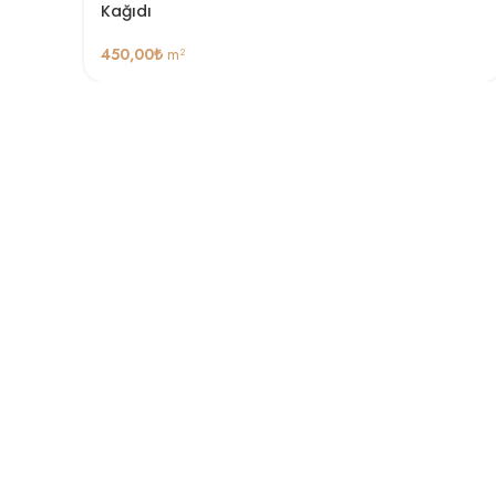
Kağıdı
450,00
₺
m²