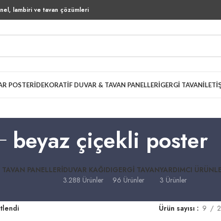
el, lambiri ve tavan çözümleri
AR POSTERI
DEKORATIF DUVAR & TAVAN PANELLERI
GERGI TAVAN
İLETI
beyaz çiçekli poster
 TAVAN PANELLERI
DUVAR KAĞIDI
GERGI TAVAN
YARDIMCI ÜRÜNL
3.288 Ürünler
96 Ürünler
3 Ürünler
tlendi
Ürün sayısı
9
2