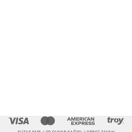
KUTAŞ YAPI / 3D DUVAR KAĞIDI / GERGİ TAVAN