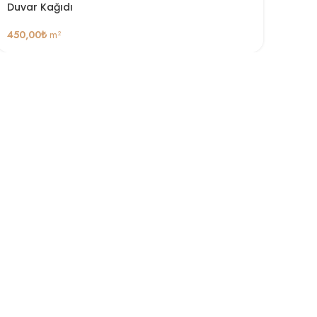
Duvar Kağıdı
450,00
₺
m²