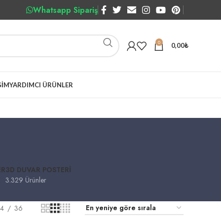
Whatsapp Sipariş
0
0,00
₺
ŞIM
YARDIMCI ÜRÜNLER
ER
3D DUVAR POSTERI
3.329 Ürünler
4
36