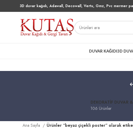
3D duvar kağıdı, Adawall, Decowall, Vertu, Gmz, Pvc mermer pan
DUVAR KAĞIDI
3D DUV
DEKORATIF DUVAR &
106 Ürünler
Ana Sayfa
Ürünler “beyaz çiçekli poster” olarak etike