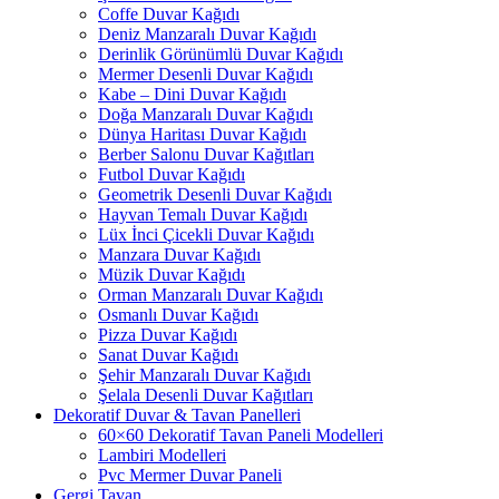
Coffe Duvar Kağıdı
Deniz Manzaralı Duvar Kağıdı
Derinlik Görünümlü Duvar Kağıdı
Mermer Desenli Duvar Kağıdı
Kabe – Dini Duvar Kağıdı
Doğa Manzaralı Duvar Kağıdı
Dünya Haritası Duvar Kağıdı
Berber Salonu Duvar Kağıtları
Futbol Duvar Kağıdı
Geometrik Desenli Duvar Kağıdı
Hayvan Temalı Duvar Kağıdı
Lüx İnci Çicekli Duvar Kağıdı
Manzara Duvar Kağıdı
Müzik Duvar Kağıdı
Orman Manzaralı Duvar Kağıdı
Osmanlı Duvar Kağıdı
Pizza Duvar Kağıdı
Sanat Duvar Kağıdı
Şehir Manzaralı Duvar Kağıdı
Şelala Desenli Duvar Kağıtları
Dekoratif Duvar & Tavan Panelleri
60×60 Dekoratif Tavan Paneli Modelleri
Lambiri Modelleri
Pvc Mermer Duvar Paneli
Gergi Tavan