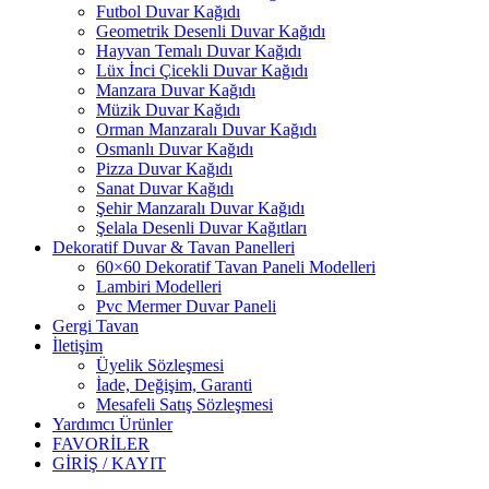
Futbol Duvar Kağıdı
Geometrik Desenli Duvar Kağıdı
Hayvan Temalı Duvar Kağıdı
Lüx İnci Çicekli Duvar Kağıdı
Manzara Duvar Kağıdı
Müzik Duvar Kağıdı
Orman Manzaralı Duvar Kağıdı
Osmanlı Duvar Kağıdı
Pizza Duvar Kağıdı
Sanat Duvar Kağıdı
Şehir Manzaralı Duvar Kağıdı
Şelala Desenli Duvar Kağıtları
Dekoratif Duvar & Tavan Panelleri
60×60 Dekoratif Tavan Paneli Modelleri
Lambiri Modelleri
Pvc Mermer Duvar Paneli
Gergi Tavan
İletişim
Üyelik Sözleşmesi
İade, Değişim, Garanti
Mesafeli Satış Sözleşmesi
Yardımcı Ürünler
FAVORİLER
GİRİŞ / KAYIT