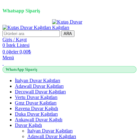
2500 TL üzeri alışverişlerde vade farksız 3 taksit fırsatı!
Whatsapp Sipariş
2500 TL üzeri alışverişlerde vade farksız 3 taksit fırsatı!
ARA
Giriş / Kayıt
0
İstek Listesi
0
öğeler
0,00
₺
Menü
WhatsApp Sipariş
İtalyan Duvar Kağıtları
Adawall Duvar Kağıtları
Decowall Duvar Kağıtları
Vertu Duvar Kağıtları
Gmz Duvar Kağıtları
Ravena Duvar Kağıdı
Duka Duvar Kağıtları
Ankawall Duvar Kağıdı
Duvar Kağıdı
İtalyan Duvar Kağıtları
Adawall Duvar Kağıtları