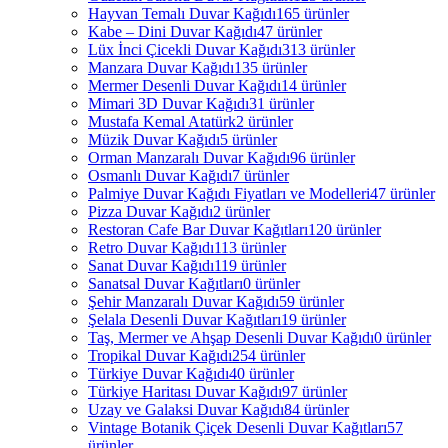
Hayvan Temalı Duvar Kağıdı
165 ürünler
Kabe – Dini Duvar Kağıdı
47 ürünler
Lüx İnci Çicekli Duvar Kağıdı
313 ürünler
Manzara Duvar Kağıdı
135 ürünler
Mermer Desenli Duvar Kağıdı
14 ürünler
Mimari 3D Duvar Kağıdı
31 ürünler
Mustafa Kemal Atatürk
2 ürünler
Müzik Duvar Kağıdı
5 ürünler
Orman Manzaralı Duvar Kağıdı
96 ürünler
Osmanlı Duvar Kağıdı
7 ürünler
Palmiye Duvar Kağıdı Fiyatları ve Modelleri
47 ürünler
Pizza Duvar Kağıdı
2 ürünler
Restoran Cafe Bar Duvar Kağıtları
120 ürünler
Retro Duvar Kağıdı
113 ürünler
Sanat Duvar Kağıdı
119 ürünler
Sanatsal Duvar Kağıtları
0 ürünler
Şehir Manzaralı Duvar Kağıdı
59 ürünler
Şelala Desenli Duvar Kağıtları
19 ürünler
Taş, Mermer ve Ahşap Desenli Duvar Kağıdı
0 ürünler
Tropikal Duvar Kağıdı
254 ürünler
Türkiye Duvar Kağıdı
40 ürünler
Türkiye Haritası Duvar Kağıdı
97 ürünler
Uzay ve Galaksi Duvar Kağıdı
84 ürünler
Vintage Botanik Çiçek Desenli Duvar Kağıtları
57
ürünler