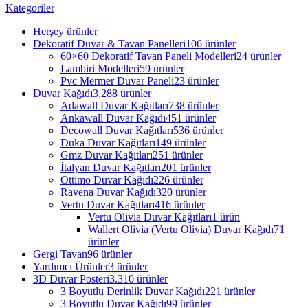
Kategoriler
Herşey
ürünler
Dekoratif Duvar & Tavan Panelleri
106 ürünler
60×60 Dekoratif Tavan Paneli Modelleri
24 ürünler
Lambiri Modelleri
59 ürünler
Pvc Mermer Duvar Paneli
23 ürünler
Duvar Kağıdı
3.288 ürünler
Adawall Duvar Kağıtları
738 ürünler
Ankawall Duvar Kağıdı
451 ürünler
Decowall Duvar Kağıtları
536 ürünler
Duka Duvar Kağıtları
149 ürünler
Gmz Duvar Kağıtları
251 ürünler
İtalyan Duvar Kağıtları
201 ürünler
Ottimo Duvar Kağıdı
226 ürünler
Ravena Duvar Kağıdı
320 ürünler
Vertu Duvar Kağıtları
416 ürünler
Vertu Olivia Duvar Kağıtları
1 ürün
Wallert Olivia (Vertu Olivia) Duvar Kağıdı
71
ürünler
Gergi Tavan
96 ürünler
Yardımcı Ürünler
3 ürünler
3D Duvar Posteri
3.310 ürünler
3 Boyutlu Derinlik Duvar Kağıdı
221 ürünler
3 Boyutlu Duvar Kağıdı
99 ürünler