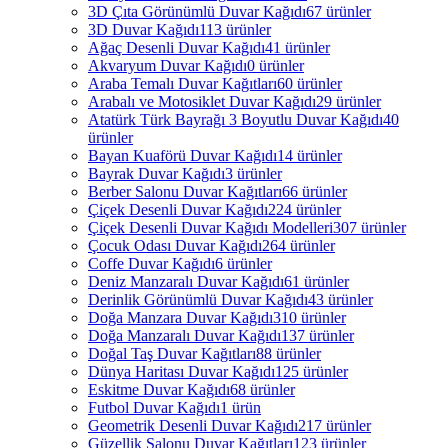
3D Çıta Görünümlü Duvar Kağıdı
67 ürünler
3D Duvar Kağıdı
113 ürünler
Ağaç Desenli Duvar Kağıdı
41 ürünler
Akvaryum Duvar Kağıdı
0 ürünler
Araba Temalı Duvar Kağıtları
60 ürünler
Arabalı ve Motosiklet Duvar Kağıdı
29 ürünler
Atatürk Türk Bayrağı 3 Boyutlu Duvar Kağıdı
40
ürünler
Bayan Kuaförü Duvar Kağıdı
14 ürünler
Bayrak Duvar Kağıdı
3 ürünler
Berber Salonu Duvar Kağıtları
66 ürünler
Çiçek Desenli Duvar Kağıdı
224 ürünler
Çiçek Desenli Duvar Kağıdı Modelleri
307 ürünler
Çocuk Odası Duvar Kağıdı
264 ürünler
Coffe Duvar Kağıdı
6 ürünler
Deniz Manzaralı Duvar Kağıdı
61 ürünler
Derinlik Görünümlü Duvar Kağıdı
43 ürünler
Doğa Manzara Duvar Kağıdı
310 ürünler
Doğa Manzaralı Duvar Kağıdı
137 ürünler
Doğal Taş Duvar Kağıtları
88 ürünler
Dünya Haritası Duvar Kağıdı
125 ürünler
Eskitme Duvar Kağıdı
68 ürünler
Futbol Duvar Kağıdı
1 ürün
Geometrik Desenli Duvar Kağıdı
217 ürünler
Güzellik Salonu Duvar Kağıtları
123 ürünler