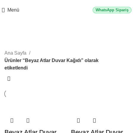
2500 TL üzeri alışverişlerde vade farksız 3 taksit fırsatı!
Menü
WhatsApp Sipariş
Beyaz Atlar Duvar Kağıdı
Kategoriler
Ana Sayfa
Ürünler “Beyaz Atlar Duvar Kağıdı” olarak
etiketlendi
Beyaz Atlar Duvar
Beyaz Atlar Duvar