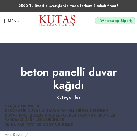
2500 TL üzeri alışverişlerde vade farksız 3 taksit fırsatı!
WhatsApp Sipariş
MENÜ
beton panelli duvar
kağıdı
Kategoriler
HERŞEY
ÜRÜNLER
DEKORATIF DUVAR & TAVAN PANELLERI
106 ÜRÜNLER
DUVAR KAĞIDI
3.288 ÜRÜNLER
GERGI TAVAN
96 ÜRÜNLER
YARDIMCI ÜRÜNLER
3 ÜRÜNLER
3D DUVAR POSTERI
3.329 ÜRÜNLER
Ana Sayfa