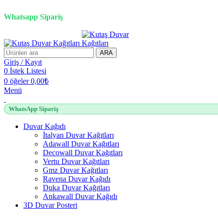
3D duvar kağıdı, Adawall, Decowall, Vertu, Gmz, Pvc mermer pan
Whatsapp Sipariş
ARA
Giriş / Kayıt
0
İstek Listesi
0
öğeler
0,00
₺
Menü
WhatsApp Sipariş
Duvar Kağıdı
İtalyan Duvar Kağıtları
Adawall Duvar Kağıtları
Decowall Duvar Kağıtları
Vertu Duvar Kağıtları
Gmz Duvar Kağıtları
Ravena Duvar Kağıdı
Duka Duvar Kağıtları
Ankawall Duvar Kağıdı
3D Duvar Posteri