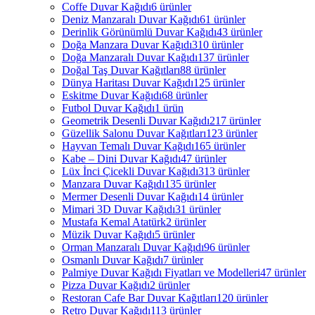
Coffe Duvar Kağıdı
6 ürünler
Deniz Manzaralı Duvar Kağıdı
61 ürünler
Derinlik Görünümlü Duvar Kağıdı
43 ürünler
Doğa Manzara Duvar Kağıdı
310 ürünler
Doğa Manzaralı Duvar Kağıdı
137 ürünler
Doğal Taş Duvar Kağıtları
88 ürünler
Dünya Haritası Duvar Kağıdı
125 ürünler
Eskitme Duvar Kağıdı
68 ürünler
Futbol Duvar Kağıdı
1 ürün
Geometrik Desenli Duvar Kağıdı
217 ürünler
Güzellik Salonu Duvar Kağıtları
123 ürünler
Hayvan Temalı Duvar Kağıdı
165 ürünler
Kabe – Dini Duvar Kağıdı
47 ürünler
Lüx İnci Çicekli Duvar Kağıdı
313 ürünler
Manzara Duvar Kağıdı
135 ürünler
Mermer Desenli Duvar Kağıdı
14 ürünler
Mimari 3D Duvar Kağıdı
31 ürünler
Mustafa Kemal Atatürk
2 ürünler
Müzik Duvar Kağıdı
5 ürünler
Orman Manzaralı Duvar Kağıdı
96 ürünler
Osmanlı Duvar Kağıdı
7 ürünler
Palmiye Duvar Kağıdı Fiyatları ve Modelleri
47 ürünler
Pizza Duvar Kağıdı
2 ürünler
Restoran Cafe Bar Duvar Kağıtları
120 ürünler
Retro Duvar Kağıdı
113 ürünler