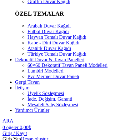
Graffiti Duvar Kağıdı
ÖZEL TEMALAR
Arabalı Duvar Kağıdı
Futbol Duvar Kağıdı
Hayvan Temalı Duvar Kağıdı
Kabe - Dini Duvar Kağıdı
Atatürk Duvar Kağıdı
Türkiye Temalı Duvar Kağıdı
Dekoratif Duvar & Tavan Panelleri
60×60 Dekoratif Tavan Paneli Modelleri
Lambiri Modelleri
Pvc Mermer Duvar Paneli
Gergi Tavan
İletişim
Üyelik Sözleşmesi
İade, Değişim, Garanti
Mesafeli Satış Sözleşmesi
Yardımcı Ürünler
ARA
0
öğeler
0,00
₺
Giriş / Kayıt
Giriş Yap
Hesap oluştur