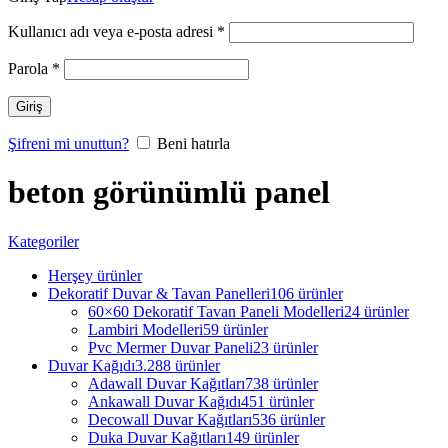
Kullanıcı adı veya e-posta adresi
*
Parola
*
Giriş
Şifreni mi unuttun?
Beni hatırla
beton görünümlü panel
Kategoriler
Herşey
ürünler
Dekoratif Duvar & Tavan Panelleri
106 ürünler
60×60 Dekoratif Tavan Paneli Modelleri
24 ürünler
Lambiri Modelleri
59 ürünler
Pvc Mermer Duvar Paneli
23 ürünler
Duvar Kağıdı
3.288 ürünler
Adawall Duvar Kağıtları
738 ürünler
Ankawall Duvar Kağıdı
451 ürünler
Decowall Duvar Kağıtları
536 ürünler
Duka Duvar Kağıtları
149 ürünler