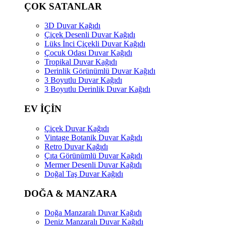
ÇOK SATANLAR
3D Duvar Kağıdı
Çiçek Desenli Duvar Kağıdı
Lüks İnci Çiçekli Duvar Kağıdı
Çocuk Odası Duvar Kağıdı
Tropikal Duvar Kağıdı
Derinlik Görünümlü Duvar Kağıdı
3 Boyutlu Duvar Kağıdı
3 Boyutlu Derinlik Duvar Kağıdı
EV İÇİN
Çiçek Duvar Kağıdı
Vintage Botanik Duvar Kağıdı
Retro Duvar Kağıdı
Çıta Görünümlü Duvar Kağıdı
Mermer Desenli Duvar Kağıdı
Doğal Taş Duvar Kağıdı
DOĞA & MANZARA
Doğa Manzaralı Duvar Kağıdı
Deniz Manzaralı Duvar Kağıdı