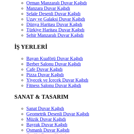
Orman Manzaralı Duvar Kağıdı
Manzara Duvar Kağıdı
Şelale Desenli Duvar Kağıdı
Uzay ve Galaksi Duvar Kağıdı
Dünya Haritası Duvar Kağıdı
Türkiye Haritası Duvar Kağıdı
Şehir Manzaralı Duvar Kağıdı
İŞ YERLERİ
Bayan Kuaförü Duvar Kağıdı
Berber Salonu Duvar Kağıdı
Cafe Duvar Kağıdı
Pizza Duvar Kağıdı
Yiyecek ve İçecek Duvar Kağıdı
Fitness Salonu Duvar Kağıdı
SANAT & TASARIM
Sanat Duvar Kağıdı
Geometrik Desenli Duvar Kağıdı
Müzik Duvar Kağıdı
Bayrak Duvar Kağıdı
Osmanlı Duvar Kağıdı