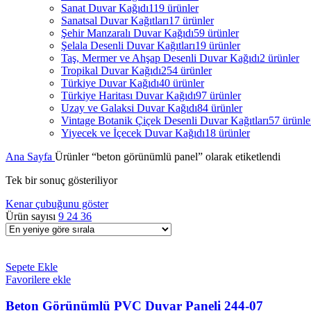
Sanat Duvar Kağıdı
119 ürünler
Sanatsal Duvar Kağıtları
17 ürünler
Şehir Manzaralı Duvar Kağıdı
59 ürünler
Şelala Desenli Duvar Kağıtları
19 ürünler
Taş, Mermer ve Ahşap Desenli Duvar Kağıdı
2 ürünler
Tropikal Duvar Kağıdı
254 ürünler
Türkiye Duvar Kağıdı
40 ürünler
Türkiye Haritası Duvar Kağıdı
97 ürünler
Uzay ve Galaksi Duvar Kağıdı
84 ürünler
Vintage Botanik Çiçek Desenli Duvar Kağıtları
57 ürünle
Yiyecek ve İçecek Duvar Kağıdı
18 ürünler
Ana Sayfa
Ürünler “beton görünümlü panel” olarak etiketlendi
Tek bir sonuç gösteriliyor
Kenar çubuğunu göster
Ürün sayısı
9
24
36
Sepete Ekle
Favorilere ekle
Beton Görünümlü PVC Duvar Paneli 244-07