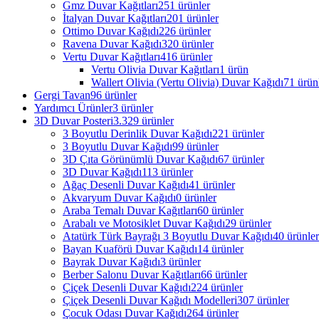
Gmz Duvar Kağıtları
251 ürünler
İtalyan Duvar Kağıtları
201 ürünler
Ottimo Duvar Kağıdı
226 ürünler
Ravena Duvar Kağıdı
320 ürünler
Vertu Duvar Kağıtları
416 ürünler
Vertu Olivia Duvar Kağıtları
1 ürün
Wallert Olivia (Vertu Olivia) Duvar Kağıdı
71 ürün
Gergi Tavan
96 ürünler
Yardımcı Ürünler
3 ürünler
3D Duvar Posteri
3.329 ürünler
3 Boyutlu Derinlik Duvar Kağıdı
221 ürünler
3 Boyutlu Duvar Kağıdı
99 ürünler
3D Çıta Görünümlü Duvar Kağıdı
67 ürünler
3D Duvar Kağıdı
113 ürünler
Ağaç Desenli Duvar Kağıdı
41 ürünler
Akvaryum Duvar Kağıdı
0 ürünler
Araba Temalı Duvar Kağıtları
60 ürünler
Arabalı ve Motosiklet Duvar Kağıdı
29 ürünler
Atatürk Türk Bayrağı 3 Boyutlu Duvar Kağıdı
40 ürünler
Bayan Kuaförü Duvar Kağıdı
14 ürünler
Bayrak Duvar Kağıdı
3 ürünler
Berber Salonu Duvar Kağıtları
66 ürünler
Çiçek Desenli Duvar Kağıdı
224 ürünler
Çiçek Desenli Duvar Kağıdı Modelleri
307 ürünler
Çocuk Odası Duvar Kağıdı
264 ürünler