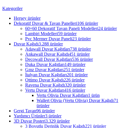
Kategoriler
Herşey
ürünler
Dekoratif Duvar & Tavan Panelleri
106 ürünler
60×60 Dekoratif Tavan Paneli Modelleri
24 ürünler
Lambiri Modelleri
59 ürünler
Pvc Mermer Duvar Paneli
23 ürünler
Duvar Kağıdı
3.288 ürünler
Adawall Duvar Kağıtları
738 ürünler
Ankawall Duvar Kağıdı
451 ürünler
Decowall Duvar Kağıtları
536 ürünler
Duka Duvar Kağıtları
149 ürünler
Gmz Duvar Kağıtları
251 ürünler
İtalyan Duvar Kağıtları
201 ürünler
Ottimo Duvar Kağıdı
226 ürünler
Ravena Duvar Kağıdı
320 ürünler
Vertu Duvar Kağıtları
416 ürünler
Vertu Olivia Duvar Kağıtları
1 ürün
Wallert Olivia (Vertu Olivia) Duvar Kağıdı
71
ürünler
Gergi Tavan
96 ürünler
Yardımcı Ürünler
3 ürünler
3D Duvar Posteri
3.329 ürünler
3 Boyutlu Derinlik Duvar Kağıdı
221 ürünler