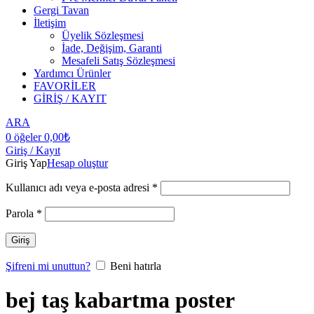
Gergi Tavan
İletişim
Üyelik Sözleşmesi
İade, Değişim, Garanti
Mesafeli Satış Sözleşmesi
Yardımcı Ürünler
FAVORİLER
GİRİŞ / KAYIT
ARA
0
öğeler
0,00
₺
Giriş / Kayıt
Giriş Yap
Hesap oluştur
Kullanıcı adı veya e-posta adresi
*
Parola
*
Giriş
Şifreni mi unuttun?
Beni hatırla
bej taş kabartma poster