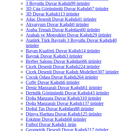
3 Boyutlu Duvar Kağıdı
99 ürünler
3D Çıta Görünümlü Duvar Kağıdı
67 ürünler
3D Duvar Kağıdı
113 ürünler
Ağaç Desenli Duvar Kağıdı
41 ürünler
Akvaryum Duvar Kağıdı
0 ürünler
Araba Temalı Duvar Kağıtları
60 ürünler
Arabalı ve Motosiklet Duvar Kağıdı
29 ürünler
Atatürk Türk Bayrağı 3 Boyutlu Duvar Kağıdı
40
ürünler
Bayan Kuaförü Duvar Kağıdı
14 ürünler
Bayrak Duvar Kağıdı
3 ürünler
Berber Salonu Duvar Kağıtları
66 ürünler
Çiçek Desenli Duvar Kağıdı
224 ürünler
Çiçek Desenli Duvar Kağıdı Modelleri
307 ürünler
Çocuk Odası Duvar Kağıdı
264 ürünler
Coffe Duvar Kağıdı
6 ürünler
Deniz Manzaralı Duvar Kağıdı
61 ürünler
Derinlik Görünümlü Duvar Kağıdı
43 ürünler
Doğa Manzara Duvar Kağıdı
310 ürünler
Doğa Manzaralı Duvar Kağıdı
137 ürünler
Doğal Taş Duvar Kağıtları
88 ürünler
Dünya Haritası Duvar Kağıdı
125 ürünler
Eskitme Duvar Kağıdı
68 ürünler
Futbol Duvar Kağıdı
1 ürün
Geometrik Desenli Duvar Kağıdı
217 ürünler