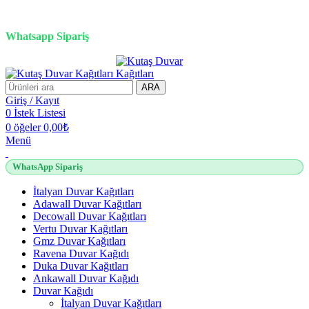
3D duvar kağıdı, Adawall, Decowall, Vertu, Gmz, Pvc mermer
panel, lambiri ve tavan çözümleri
Whatsapp Sipariş
2500 TL üzeri alışverişlerde vade farksız 3 taksit fırsatı!
ARA
Giriş / Kayıt
0
İstek Listesi
0
öğeler
0,00
₺
Menü
WhatsApp Sipariş
İtalyan Duvar Kağıtları
Adawall Duvar Kağıtları
Decowall Duvar Kağıtları
Vertu Duvar Kağıtları
Gmz Duvar Kağıtları
Ravena Duvar Kağıdı
Duka Duvar Kağıtları
Ankawall Duvar Kağıdı
Duvar Kağıdı
İtalyan Duvar Kağıtları