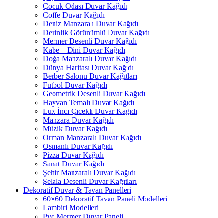
Çocuk Odası Duvar Kağıdı
Coffe Duvar Kağıdı
Deniz Manzaralı Duvar Kağıdı
Derinlik Görünümlü Duvar Kağıdı
Mermer Desenli Duvar Kağıdı
Kabe – Dini Duvar Kağıdı
Doğa Manzaralı Duvar Kağıdı
Dünya Haritası Duvar Kağıdı
Berber Salonu Duvar Kağıtları
Futbol Duvar Kağıdı
Geometrik Desenli Duvar Kağıdı
Hayvan Temalı Duvar Kağıdı
Lüx İnci Çicekli Duvar Kağıdı
Manzara Duvar Kağıdı
Müzik Duvar Kağıdı
Orman Manzaralı Duvar Kağıdı
Osmanlı Duvar Kağıdı
Pizza Duvar Kağıdı
Sanat Duvar Kağıdı
Şehir Manzaralı Duvar Kağıdı
Şelala Desenli Duvar Kağıtları
Dekoratif Duvar & Tavan Panelleri
60×60 Dekoratif Tavan Paneli Modelleri
Lambiri Modelleri
Pvc Mermer Duvar Paneli