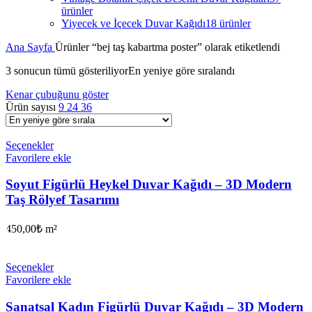
ürünler
Yiyecek ve İçecek Duvar Kağıdı
18 ürünler
Ana Sayfa
Ürünler “bej taş kabartma poster” olarak etiketlendi
3 sonucun tümü gösteriliyor
En yeniye göre sıralandı
Kenar çubuğunu göster
Ürün sayısı
9
24
36
Seçenekler
Favorilere ekle
Soyut Figürlü Heykel Duvar Kağıdı – 3D Modern
Taş Rölyef Tasarımı
450,00
₺
m²
Seçenekler
Favorilere ekle
Sanatsal Kadın Figürlü Duvar Kağıdı – 3D Modern