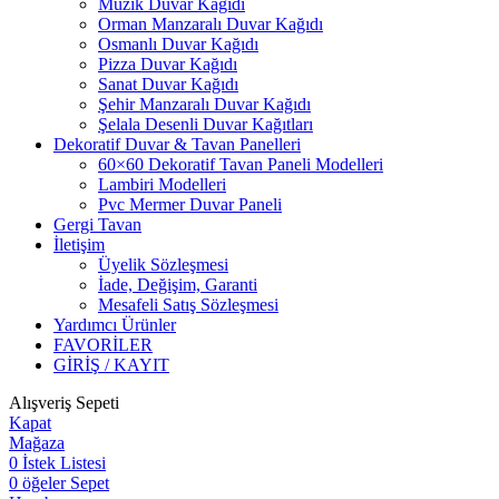
Müzik Duvar Kağıdı
Orman Manzaralı Duvar Kağıdı
Osmanlı Duvar Kağıdı
Pizza Duvar Kağıdı
Sanat Duvar Kağıdı
Şehir Manzaralı Duvar Kağıdı
Şelala Desenli Duvar Kağıtları
Dekoratif Duvar & Tavan Panelleri
60×60 Dekoratif Tavan Paneli Modelleri
Lambiri Modelleri
Pvc Mermer Duvar Paneli
Gergi Tavan
İletişim
Üyelik Sözleşmesi
İade, Değişim, Garanti
Mesafeli Satış Sözleşmesi
Yardımcı Ürünler
FAVORİLER
GİRİŞ / KAYIT
Alışveriş Sepeti
Kapat
Mağaza
0
İstek Listesi
0
öğeler
Sepet