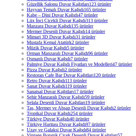
Güzellik Salonu Duvar Kağıtları
123 ürünler
Hayvan Temalı Duvar Kağıdı
165 ürünler
Kabe – Dini Duvar Kağıdı
47 ürünler
Lüx İnci Çicekli Duvar Kağıdı
313 ürünler
Manzara Duvar Kağıdı
135 ürünler
Mermer Desenli Duvar Kağıdı
14 ürünler
Mimari 3D Duvar Kağıdı
31 ürünler
Mustafa Kemal Atatürk
2 ürünler
Müzik Duvar Kağıdı
5 ürünler
Orman Manzaralı Duvar Kağıdı
96 ürünler
Osmanlı Duvar Kağıdı
7 ürünler
Palmiye Duvar Kağıdı Fiyatları ve Modelleri
47 ürünler
Pizza Duvar Kağıdı
2 ürünler
Restoran Cafe Bar Duvar Kağıtları
120 ürünler
Retro Duvar Kağıdı
113 ürünler
Sanat Duvar Kağıdı
119 ürünler
Sanatsal Duvar Kağıtları
17 ürünler
Şehir Manzaralı Duvar Kağıdı
59 ürünler
Şelala Desenli Duvar Kağıtları
19 ürünler
Taş, Mermer ve Ahşap Desenli Duvar Kağıdı
2 ürünler
Tropikal Duvar Kağıdı
254 ürünler
Türkiye Duvar Kağıdı
40 ürünler
Türkiye Haritası Duvar Kağıdı
97 ürünler
Uzay ve Galaksi Duvar Kağıdı
84 ürünler
Vintage Botanik Çiçek Desenli Duvar Kağıtları
57