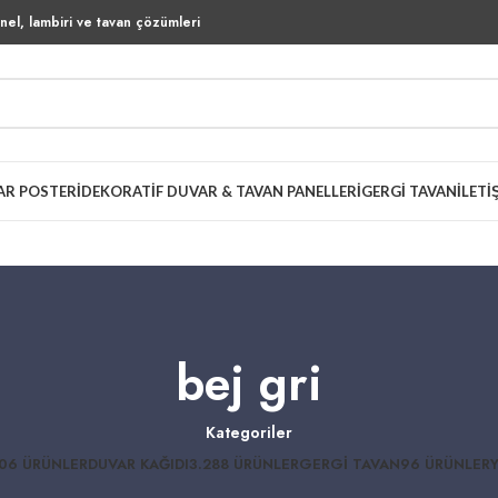
el, lambiri ve tavan çözümleri
AR POSTERI
DEKORATIF DUVAR & TAVAN PANELLERI
GERGI TAVAN
İLETI
bej gri
Kategoriler
06 ÜRÜNLER
DUVAR KAĞIDI
3.288 ÜRÜNLER
GERGI TAVAN
96 ÜRÜNLER