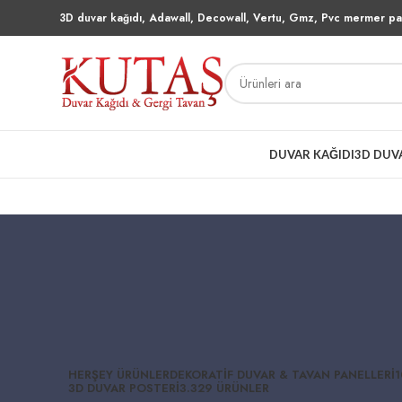
3D duvar kağıdı, Adawall, Decowall, Vertu, Gmz, Pvc mermer pan
DUVAR KAĞIDI
3D DUV
HERŞEY
ÜRÜNLER
DEKORATIF DUVAR & TAVAN PANELLERI
1
3D DUVAR POSTERI
3.329 ÜRÜNLER