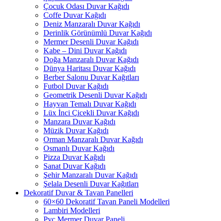
Çocuk Odası Duvar Kağıdı
Coffe Duvar Kağıdı
Deniz Manzaralı Duvar Kağıdı
Derinlik Görünümlü Duvar Kağıdı
Mermer Desenli Duvar Kağıdı
Kabe – Dini Duvar Kağıdı
Doğa Manzaralı Duvar Kağıdı
Dünya Haritası Duvar Kağıdı
Berber Salonu Duvar Kağıtları
Futbol Duvar Kağıdı
Geometrik Desenli Duvar Kağıdı
Hayvan Temalı Duvar Kağıdı
Lüx İnci Çicekli Duvar Kağıdı
Manzara Duvar Kağıdı
Müzik Duvar Kağıdı
Orman Manzaralı Duvar Kağıdı
Osmanlı Duvar Kağıdı
Pizza Duvar Kağıdı
Sanat Duvar Kağıdı
Şehir Manzaralı Duvar Kağıdı
Şelala Desenli Duvar Kağıtları
Dekoratif Duvar & Tavan Panelleri
60×60 Dekoratif Tavan Paneli Modelleri
Lambiri Modelleri
Pvc Mermer Duvar Paneli