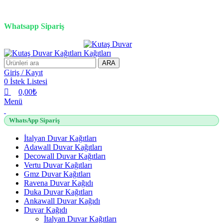
0
0
0
0
3D duvar kağıdı, Adawall, Decowall, Vertu, Gmz, Pvc mermer
panel, lambiri ve tavan çözümleri
Whatsapp Sipariş
2500 TL üzeri alışverişlerde vade farksız 3 taksit fırsatı!
ARA
Giriş / Kayıt
0
İstek Listesi
0,00
₺
Menü
WhatsApp Sipariş
İtalyan Duvar Kağıtları
Adawall Duvar Kağıtları
Decowall Duvar Kağıtları
Vertu Duvar Kağıtları
Gmz Duvar Kağıtları
Ravena Duvar Kağıdı
Duka Duvar Kağıtları
Ankawall Duvar Kağıdı
Duvar Kağıdı
İtalyan Duvar Kağıtları