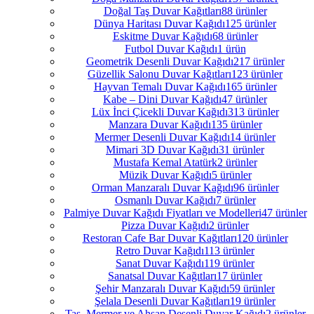
Doğal Taş Duvar Kağıtları
88 ürünler
Dünya Haritası Duvar Kağıdı
125 ürünler
Eskitme Duvar Kağıdı
68 ürünler
Futbol Duvar Kağıdı
1 ürün
Geometrik Desenli Duvar Kağıdı
217 ürünler
Güzellik Salonu Duvar Kağıtları
123 ürünler
Hayvan Temalı Duvar Kağıdı
165 ürünler
Kabe – Dini Duvar Kağıdı
47 ürünler
Lüx İnci Çicekli Duvar Kağıdı
313 ürünler
Manzara Duvar Kağıdı
135 ürünler
Mermer Desenli Duvar Kağıdı
14 ürünler
Mimari 3D Duvar Kağıdı
31 ürünler
Mustafa Kemal Atatürk
2 ürünler
Müzik Duvar Kağıdı
5 ürünler
Orman Manzaralı Duvar Kağıdı
96 ürünler
Osmanlı Duvar Kağıdı
7 ürünler
Palmiye Duvar Kağıdı Fiyatları ve Modelleri
47 ürünler
Pizza Duvar Kağıdı
2 ürünler
Restoran Cafe Bar Duvar Kağıtları
120 ürünler
Retro Duvar Kağıdı
113 ürünler
Sanat Duvar Kağıdı
119 ürünler
Sanatsal Duvar Kağıtları
17 ürünler
Şehir Manzaralı Duvar Kağıdı
59 ürünler
Şelala Desenli Duvar Kağıtları
19 ürünler
Taş, Mermer ve Ahşap Desenli Duvar Kağıdı
2 ürünler