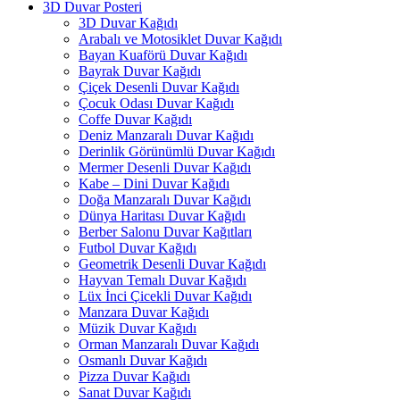
3D Duvar Posteri
3D Duvar Kağıdı
Arabalı ve Motosiklet Duvar Kağıdı
Bayan Kuaförü Duvar Kağıdı
Bayrak Duvar Kağıdı
Çiçek Desenli Duvar Kağıdı
Çocuk Odası Duvar Kağıdı
Coffe Duvar Kağıdı
Deniz Manzaralı Duvar Kağıdı
Derinlik Görünümlü Duvar Kağıdı
Mermer Desenli Duvar Kağıdı
Kabe – Dini Duvar Kağıdı
Doğa Manzaralı Duvar Kağıdı
Dünya Haritası Duvar Kağıdı
Berber Salonu Duvar Kağıtları
Futbol Duvar Kağıdı
Geometrik Desenli Duvar Kağıdı
Hayvan Temalı Duvar Kağıdı
Lüx İnci Çicekli Duvar Kağıdı
Manzara Duvar Kağıdı
Müzik Duvar Kağıdı
Orman Manzaralı Duvar Kağıdı
Osmanlı Duvar Kağıdı
Pizza Duvar Kağıdı
Sanat Duvar Kağıdı