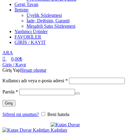
Gergi Tavan
İletişim
Üyelik Sözleşmesi
İade, Değişim, Garanti
Mesafeli Satış Sözleşmesi
Yardımcı Ürünler
FAVORİLER
GİRİŞ / KAYIT
ARA
0,00
₺
Giriş / Kayıt
Giriş Yap
Hesap oluştur
Kullanıcı adı veya e-posta adresi
*
Parola
*
Giriş
Şifreni mi unuttun?
Beni hatırla