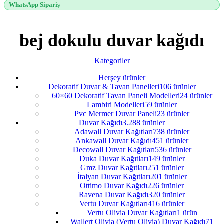
WhatsApp Sipariş
bej dokulu duvar kağıdı
Kategoriler
Herşey
ürünler
Dekoratif Duvar & Tavan Panelleri
106 ürünler
60×60 Dekoratif Tavan Paneli Modelleri
24 ürünler
Lambiri Modelleri
59 ürünler
Pvc Mermer Duvar Paneli
23 ürünler
Duvar Kağıdı
3.288 ürünler
Adawall Duvar Kağıtları
738 ürünler
Ankawall Duvar Kağıdı
451 ürünler
Decowall Duvar Kağıtları
536 ürünler
Duka Duvar Kağıtları
149 ürünler
Gmz Duvar Kağıtları
251 ürünler
İtalyan Duvar Kağıtları
201 ürünler
Ottimo Duvar Kağıdı
226 ürünler
Ravena Duvar Kağıdı
320 ürünler
Vertu Duvar Kağıtları
416 ürünler
Vertu Olivia Duvar Kağıtları
1 ürün
Wallert Olivia (Vertu Olivia) Duvar Kağıdı
71