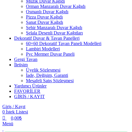
Müzik Duvar Kağıdı
Orman Manzaralı Duvar Kağıdı
Osmanlı Duvar Kağıdı
Pizza Duvar Kağıdı
Sanat Duvar Kağıdı
Şehir Manzaralı Duvar Kağıdı
Şelala Desenli Duvar Kağıtları
Dekoratif Duvar & Tavan Panelleri
60×60 Dekoratif Tavan Paneli Modelleri
Lambiri Modelleri
Pvc Mermer Duvar Paneli
Gergi Tavan
İletişim
Üyelik Sözleşmesi
İade, Değişim, Garanti
Mesafeli Satış Sözleşmesi
Yardımcı Ürünler
FAVORİLER
GİRİŞ / KAYIT
Giriş / Kayıt
0
İstek Listesi
0,00
₺
Menü