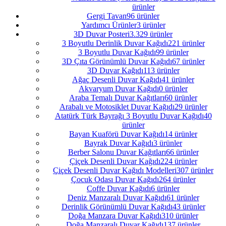
ürünler
Gergi Tavan
96 ürünler
Yardımcı Ürünler
3 ürünler
3D Duvar Posteri
3.329 ürünler
3 Boyutlu Derinlik Duvar Kağıdı
221 ürünler
3 Boyutlu Duvar Kağıdı
99 ürünler
3D Çıta Görünümlü Duvar Kağıdı
67 ürünler
3D Duvar Kağıdı
113 ürünler
Ağaç Desenli Duvar Kağıdı
41 ürünler
Akvaryum Duvar Kağıdı
0 ürünler
Araba Temalı Duvar Kağıtları
60 ürünler
Arabalı ve Motosiklet Duvar Kağıdı
29 ürünler
Atatürk Türk Bayrağı 3 Boyutlu Duvar Kağıdı
40
ürünler
Bayan Kuaförü Duvar Kağıdı
14 ürünler
Bayrak Duvar Kağıdı
3 ürünler
Berber Salonu Duvar Kağıtları
66 ürünler
Çiçek Desenli Duvar Kağıdı
224 ürünler
Çiçek Desenli Duvar Kağıdı Modelleri
307 ürünler
Çocuk Odası Duvar Kağıdı
264 ürünler
Coffe Duvar Kağıdı
6 ürünler
Deniz Manzaralı Duvar Kağıdı
61 ürünler
Derinlik Görünümlü Duvar Kağıdı
43 ürünler
Doğa Manzara Duvar Kağıdı
310 ürünler
Doğa Manzaralı Duvar Kağıdı
137 ürünler