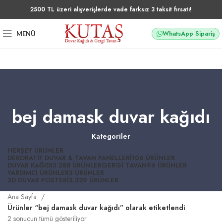
2500 TL üzeri alışverişlerde vade farksız 3 taksit fırsatı!
WhatsApp Sipariş
MENÜ
bej damask duvar kağıdı
Kategoriler
HERŞEY
ÜRÜNLER
DEKORATIF DUVAR & TAVAN PANELLERI
106 ÜRÜNLER
DUVAR KAĞIDI
3.288 ÜRÜNLER
GERGI TAVAN
96 ÜRÜNLER
YARDIMCI ÜRÜNLER
3 ÜRÜNLER
3D DUVAR POSTERI
3.329 ÜRÜNLER
Ana Sayfa
Ürünler “bej damask duvar kağıdı” olarak etiketlendi
2 sonucun tümü gösteriliyor