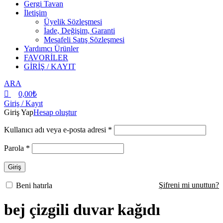
Gergi Tavan
İletişim
Üyelik Sözleşmesi
İade, Değişim, Garanti
Mesafeli Satış Sözleşmesi
Yardımcı Ürünler
FAVORİLER
GİRİŞ / KAYIT
ARA
0,00
₺
Giriş / Kayıt
Giriş Yap
Hesap oluştur
Kullanıcı adı veya e-posta adresi
*
Parola
*
Giriş
Şifreni mi unuttun?
Beni hatırla
bej çizgili duvar kağıdı