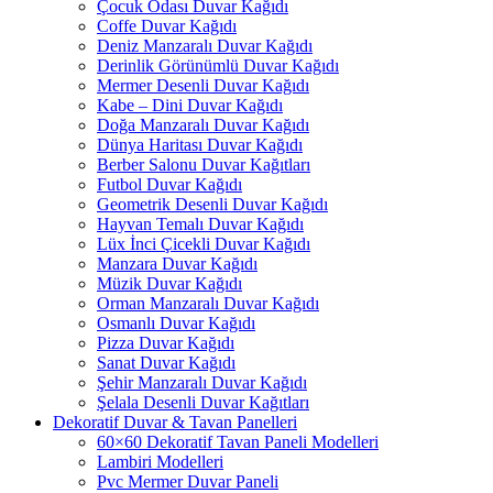
Çocuk Odası Duvar Kağıdı
Coffe Duvar Kağıdı
Deniz Manzaralı Duvar Kağıdı
Derinlik Görünümlü Duvar Kağıdı
Mermer Desenli Duvar Kağıdı
Kabe – Dini Duvar Kağıdı
Doğa Manzaralı Duvar Kağıdı
Dünya Haritası Duvar Kağıdı
Berber Salonu Duvar Kağıtları
Futbol Duvar Kağıdı
Geometrik Desenli Duvar Kağıdı
Hayvan Temalı Duvar Kağıdı
Lüx İnci Çicekli Duvar Kağıdı
Manzara Duvar Kağıdı
Müzik Duvar Kağıdı
Orman Manzaralı Duvar Kağıdı
Osmanlı Duvar Kağıdı
Pizza Duvar Kağıdı
Sanat Duvar Kağıdı
Şehir Manzaralı Duvar Kağıdı
Şelala Desenli Duvar Kağıtları
Dekoratif Duvar & Tavan Panelleri
60×60 Dekoratif Tavan Paneli Modelleri
Lambiri Modelleri
Pvc Mermer Duvar Paneli