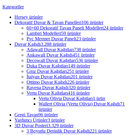
Kategoriler
Herşey
ürünler
Dekoratif Duvar & Tavan Panelleri
106 ürünler
60×60 Dekoratif Tavan Paneli Modelleri
24 ürünler
Lambiri Modelleri
59 ürünler
Pvc Mermer Duvar Paneli
23 ürünler
Duvar Kağıdı
3.288 ürünler
Adawall Duvar Kağıtları
738 ürünler
Ankawall Duvar Kağıdı
451 ürünler
Decowall Duvar Kağıtları
536 ürünler
Duka Duvar Kağıtları
149 ürünler
Gmz Duvar Kağıtları
251 ürünler
İtalyan Duvar Kağıtları
201 ürünler
Ottimo Duvar Kağıdı
226 ürünler
Ravena Duvar Kağıdı
320 ürünler
Vertu Duvar Kağıtları
416 ürünler
Vertu Olivia Duvar Kağıtları
1 ürün
Wallert Olivia (Vertu Olivia) Duvar Kağıdı
71
ürünler
Gergi Tavan
96 ürünler
Yardımcı Ürünler
3 ürünler
3D Duvar Posteri
3.329 ürünler
3 Boyutlu Derinlik Duvar Kağıdı
221 ürünler