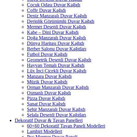
Çocuk Odası Duvar Kağıdı
Coffe Duvar Kağıdı
Deniz Manzaralı Duvar Kağıdı
Derinlik Görünümlü Duvar Kağıdı
Mermer Desenli Duvar Kağıdı
Kabe – Dini Duvar Kağıdı
Doğa Manzaralı Duvar Kağıdı
Dünya Haritası Duvar Kağıdı
Berber Salonu Duvar Kağıtları
Futbol Duvar Kağıdı
Geometrik Desenli Duvar Kağıdı
Hayvan Temalı Duvar Kağıdı
Lüx İnci Çicekli Duvar Kağıdı
Manzara Duvar Kağıdı
Müzik Duvar Kağıdı
Orman Manzaralı Duvar Kağıdı
Osmanlı Duvar Kağıdı
Pizza Duvar Kağıdı
Sanat Duvar Kağıdı
Şehir Manzaralı Duvar Kağıdı
Şelala Desenli Duvar Kağıtları
Dekoratif Duvar & Tavan Panelleri
60×60 Dekoratif Tavan Paneli Modelleri
Lambiri Modelleri
Pvc Mermer Duvar Paneli