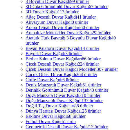
3 Boyutlu Duvar Kağıdı
99 ürünler
3D Çıta Görünümlü Duvar Kağıdı
67 ürünler
3D Duvar Kağıdı
113 ürünler
Ağaç Desenli Duvar Kağıdı
41 ürünler
Akvaryum Duvar Kağıdı
0 ürünler
Araba Temalı Duvar Kağıtları
60 ürünler
Arabalı ve Motosiklet Duvar Kağıdı
29 ürünler
Atatürk Türk Bayrağı 3 Boyutlu Duvar Kağıdı
40
ürünler
Bayan Kuaförü Duvar Kağıdı
14 ürünler
Bayrak Duvar Kağıdı
3 ürünler
Berber Salonu Duvar Kağıtları
66 ürünler
Çiçek Desenli Duvar Kağıdı
224 ürünler
Çiçek Desenli Duvar Kağıdı Modelleri
307 ürünler
Çocuk Odası Duvar Kağıdı
264 ürünler
Coffe Duvar Kağıdı
6 ürünler
Deniz Manzaralı Duvar Kağıdı
61 ürünler
Derinlik Görünümlü Duvar Kağıdı
43 ürünler
Doğa Manzara Duvar Kağıdı
310 ürünler
Doğa Manzaralı Duvar Kağıdı
137 ürünler
Doğal Taş Duvar Kağıtları
88 ürünler
Dünya Haritası Duvar Kağıdı
125 ürünler
Eskitme Duvar Kağıdı
68 ürünler
Futbol Duvar Kağıdı
1 ürün
Geometrik Desenli Duvar Kağıdı
217 ürünler