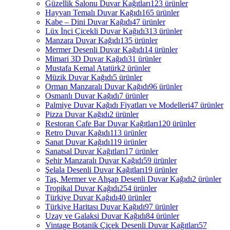
Güzellik Salonu Duvar Kağıtları
123 ürünler
Hayvan Temalı Duvar Kağıdı
165 ürünler
Kabe – Dini Duvar Kağıdı
47 ürünler
Lüx İnci Çicekli Duvar Kağıdı
313 ürünler
Manzara Duvar Kağıdı
135 ürünler
Mermer Desenli Duvar Kağıdı
14 ürünler
Mimari 3D Duvar Kağıdı
31 ürünler
Mustafa Kemal Atatürk
2 ürünler
Müzik Duvar Kağıdı
5 ürünler
Orman Manzaralı Duvar Kağıdı
96 ürünler
Osmanlı Duvar Kağıdı
7 ürünler
Palmiye Duvar Kağıdı Fiyatları ve Modelleri
47 ürünler
Pizza Duvar Kağıdı
2 ürünler
Restoran Cafe Bar Duvar Kağıtları
120 ürünler
Retro Duvar Kağıdı
113 ürünler
Sanat Duvar Kağıdı
119 ürünler
Sanatsal Duvar Kağıtları
17 ürünler
Şehir Manzaralı Duvar Kağıdı
59 ürünler
Şelala Desenli Duvar Kağıtları
19 ürünler
Taş, Mermer ve Ahşap Desenli Duvar Kağıdı
2 ürünler
Tropikal Duvar Kağıdı
254 ürünler
Türkiye Duvar Kağıdı
40 ürünler
Türkiye Haritası Duvar Kağıdı
97 ürünler
Uzay ve Galaksi Duvar Kağıdı
84 ürünler
Vintage Botanik Çiçek Desenli Duvar Kağıtları
57