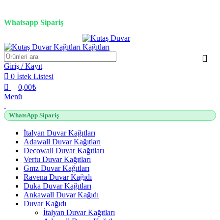
0
0
0
3D duvar kağıdı, Adawall, Decowall, Vertu, Gmz, Pvc mermer panel, lambiri ve
tavan çözümleri
Whatsapp Sipariş
2500 TL üzeri alışverişlerde vade farksız 3 taksit fırsatı!
Giriş / Kayıt
0
İstek Listesi
0,00
₺
Menü
WhatsApp Sipariş
İtalyan Duvar Kağıtları
Adawall Duvar Kağıtları
Decowall Duvar Kağıtları
Vertu Duvar Kağıtları
Gmz Duvar Kağıtları
Ravena Duvar Kağıdı
Duka Duvar Kağıtları
Ankawall Duvar Kağıdı
Duvar Kağıdı
İtalyan Duvar Kağıtları