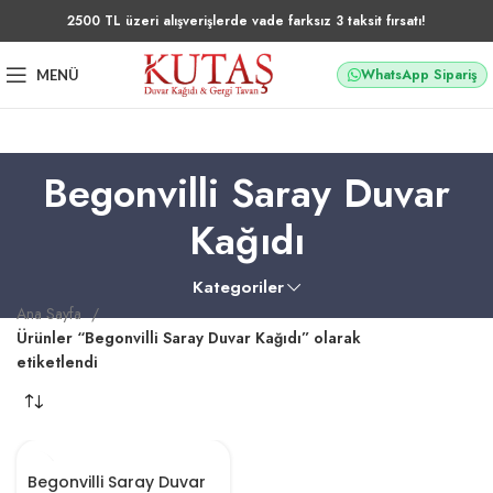
2500 TL üzeri alışverişlerde vade farksız 3 taksit fırsatı!
WhatsApp Sipariş
MENÜ
Begonvilli Saray Duvar
Kağıdı
Kategoriler
Ana Sayfa
Ürünler “Begonvilli Saray Duvar Kağıdı” olarak
etiketlendi
Begonvilli Saray Duvar