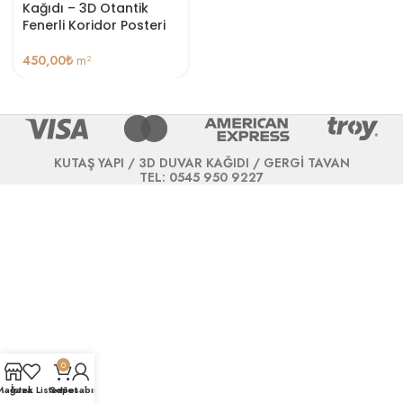
Kağıdı – 3D Otantik
Fenerli Koridor Posteri
450,00
₺
m²
KUTAŞ YAPI / 3D DUVAR KAĞIDI / GERGİ TAVAN
TEL: 0545 950 9227
0
Mağaza
İstek Listesi
Sepet
Hesabım