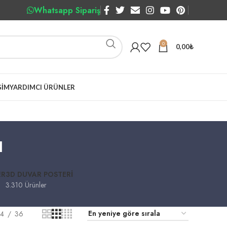
Whatsapp Sipariş
0
0,00
₺
ŞIM
YARDIMCI ÜRÜNLER
ı
ER
3D DUVAR POSTERI
3.310 Ürünler
4
36