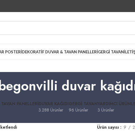
AR POSTERI
DEKORATIF DUVAR & TAVAN PANELLERI
GERGI TAVAN
İLETI
begonvilli duvar kağıd
 TAVAN PANELLERI
DUVAR KAĞIDI
GERGI TAVAN
YARDIMCI ÜRÜNL
3.288 Ürünler
96 Ürünler
3 Ürünler
iketlendi
Ürün sayısı
9
2