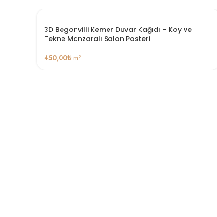
3D Begonvilli Kemer Duvar Kağıdı – Koy ve
Tekne Manzaralı Salon Posteri
450,00
₺
m²