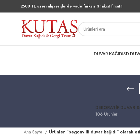
2500 TL üzeri alışverişlerde vade farksız 3 taksit fırsatı!
DUVAR KAĞIDI
3D DUV
DEKORATIF DUVAR &
106 Ürünler
Ana Sayfa
Ürünler “begonvilli duvar kağıdı” olarak et