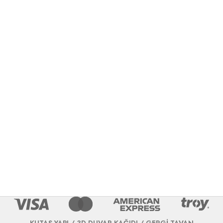
KUTAŞ YAPI / 3D DUVAR KAĞIDI / GERGİ TAVAN