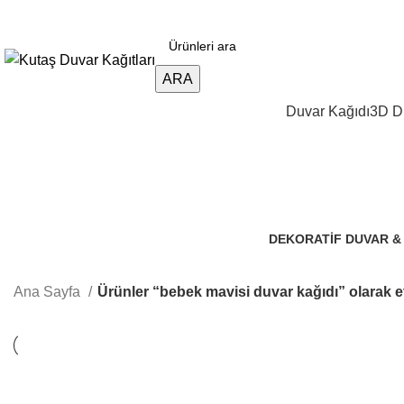
2500 TL üzeri alışverişlerde vade farksız 3 taksit fırsatı!
ARA
Duvar Kağıdı
3D Du
DEKORATIF DUVAR &
106 Ürünler
Ana Sayfa
Ürünler “bebek mavisi duvar kağıdı” olarak et