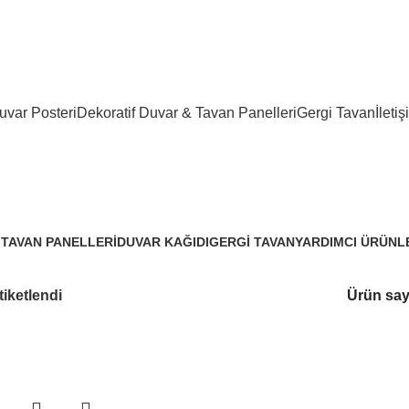
var Posteri
Dekoratif Duvar & Tavan Panelleri
Gergi Tavan
İletiş
bebek mavisi duvar kağıdı
 TAVAN PANELLERI
DUVAR KAĞIDI
GERGI TAVAN
YARDIMCI ÜRÜNL
3.288 Ürünler
96 Ürünler
3 Ürünler
iketlendi
Ürün say