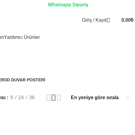
Whatsapp Sipariş
Giriş / Kayıt
0,00
₺
im
Yardımcı Ürünler
ER
3D DUVAR POSTERI
3.310 Ürünler
ısı
9
24
36