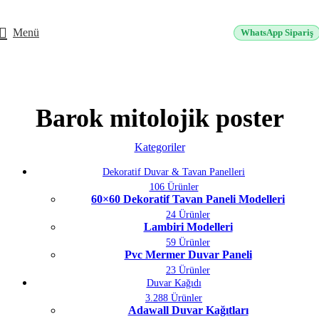
2500 TL üzeri alışverişlerde vade farksız 3 taksit fırsatı!
Menü
WhatsApp Sipariş
Barok mitolojik poster
Kategoriler
Dekoratif Duvar & Tavan Panelleri
106 Ürünler
60×60 Dekoratif Tavan Paneli Modelleri
24 Ürünler
Lambiri Modelleri
59 Ürünler
Pvc Mermer Duvar Paneli
23 Ürünler
Duvar Kağıdı
3.288 Ürünler
Adawall Duvar Kağıtları