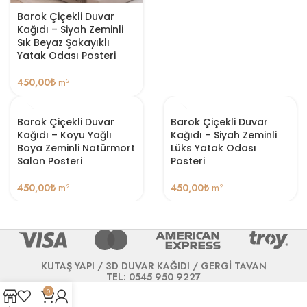
Barok Çiçekli Duvar
Kağıdı – Siyah Zeminli
Sık Beyaz Şakayıklı
Yatak Odası Posteri
450,00
₺
m²
Barok Çiçekli Duvar
Barok Çiçekli Duvar
Kağıdı – Koyu Yağlı
Kağıdı – Siyah Zeminli
Boya Zeminli Natürmort
Lüks Yatak Odası
Salon Posteri
Posteri
450,00
₺
m²
450,00
₺
m²
KUTAŞ YAPI / 3D DUVAR KAĞIDI / GERGİ TAVAN
TEL: 0545 950 9227
0