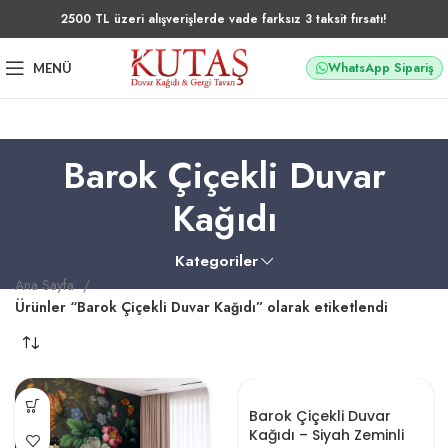
2500 TL üzeri alışverişlerde vade farksız 3 taksit fırsatı!
WhatsApp Sipariş
MENÜ
Barok Çiçekli Duvar
Kağıdı
Kategoriler
Ana Sayfa
Ürünler “Barok Çiçekli Duvar Kağıdı” olarak etiketlendi
Barok Çiçekli Duvar
Kağıdı – Siyah Zeminli