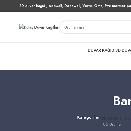
3D duvar kağıdı, Adawall, Decowall, Vertu, Gmz, Pvc mermer pan
DUVAR KAĞIDI
3D DUV
Ba
Kategoriler
DEKORATIF DU
106 Ürünler