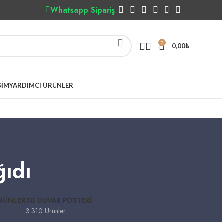
Whatsapp Sipariş
0
0,00
₺
ŞIM
YARDIMCI ÜRÜNLER
ıdı
ÜRÜNLER
3D DUVAR POSTERI
3.310 Ürünler