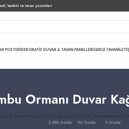
el, lambiri ve tavan çözümleri
AR POSTERI
DEKORATIF DUVAR & TAVAN PANELLERI
GERGI TAVAN
İLETI
mbu Ormanı Duvar Kağ
VAR & TAVAN PANELLERI
DUVAR KAĞIDI
GERGI TAVAN
YARDIMCI 
3.288 Ürünler
96 Ürünler
3 Ürünler