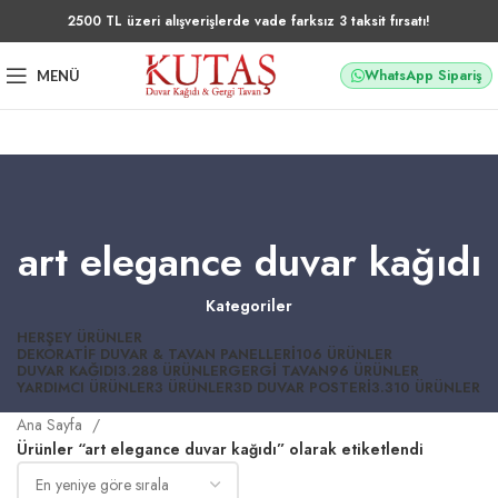
2500 TL üzeri alışverişlerde vade farksız 3 taksit fırsatı!
WhatsApp Sipariş
MENÜ
art elegance duvar kağıdı
Kategoriler
HERŞEY
ÜRÜNLER
DEKORATIF DUVAR & TAVAN PANELLERI
106 ÜRÜNLER
DUVAR KAĞIDI
3.288 ÜRÜNLER
GERGI TAVAN
96 ÜRÜNLER
YARDIMCI ÜRÜNLER
3 ÜRÜNLER
3D DUVAR POSTERI
3.310 ÜRÜNLER
Ana Sayfa
Ürünler “art elegance duvar kağıdı” olarak etiketlendi