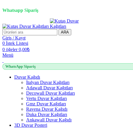
3D duvar kağıdı, Adawall, Decowall, Vertu, Gmz, Pvc mermer pan
Whatsapp Sipariş
ARA
Giriş / Kayıt
0
İstek Listesi
0
öğeler
0,00
₺
Menü
WhatsApp Sipariş
Duvar Kağıdı
İtalyan Duvar Kağıtları
Adawall Duvar Kağıtları
Decowall Duvar Kağıtları
Vertu Duvar Kağıtları
Gmz Duvar Kağıtları
Ravena Duvar Kağıdı
Duka Duvar Kağıtları
Ankawall Duvar Kağıdı
3D Duvar Posteri