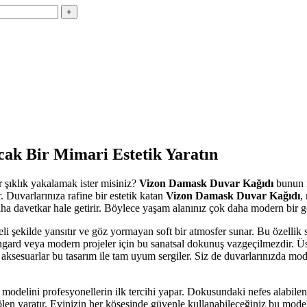
cak Bir Mimari Estetik Yaratın
 şıklık yakalamak ister misiniz?
Vizon Damask Duvar Kağıdı
bunun i
. Duvarlarınıza rafine bir estetik katan
Vizon Damask Duvar Kağıdı
,
daha davetkar hale getirir. Böylece yaşam alanınız çok daha modern bir
li şekilde yansıtır ve göz yormayan soft bir atmosfer sunar. Bu özellik
vangard veya modern projeler için bu sanatsal dokunuş vazgeçilmezdir. 
ı aksesuarlar bu tasarım ile tam uyum sergiler. Siz de duvarlarınızda mod
modelini profesyonellerin ilk tercihi yapar. Dokusundaki nefes alabilen
len yaratır. Evinizin her köşesinde güvenle kullanabileceğiniz bu model