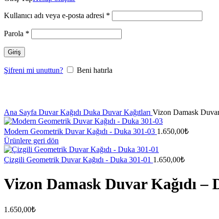
Kullanıcı adı veya e-posta adresi
*
Parola
*
Giriş
Şifreni mi unuttun?
Beni hatırla
Büyütmek için tıklayın
Ana Sayfa
Duvar Kağıdı
Duka Duvar Kağıtları
Vizon Damask Duvar
Modern Geometrik Duvar Kağıdı - Duka 301-03
1.650,00
₺
Ürünlere geri dön
Çizgili Geometrik Duvar Kağıdı - Duka 301-01
1.650,00
₺
Vizon Damask Duvar Kağıdı – 
1.650,00
₺