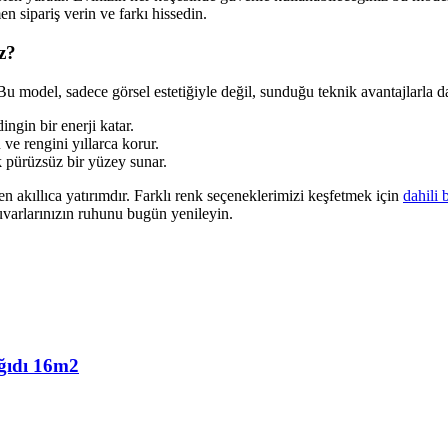
n sipariş verin ve farkı hissedin.
z?
u model, sadece görsel estetiğiyle değil, sunduğu teknik avantajlarla da
gin bir enerji katar.
ve rengini yıllarca korur.
ek pürüzsüz bir yüzey sunar.
en akıllıca yatırımdır. Farklı renk seçeneklerimizi keşfetmek için
dahili 
uvarlarınızın ruhunu bugün yenileyin.
ğıdı 16m2