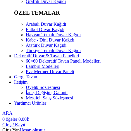
Graffiti Duvar Kağıdı
ÖZEL TEMALAR
Arabalı Duvar Kağıdı
Futbol Duvar Kağıdı
Hayvan Temalı Duvar Kağıdı
Kabe - Dini Duvar Kağıdı
Atatürk Duvar Kağıdı
Türkiye Temalı Duvar Kağıdı
Dekoratif Duvar & Tavan Panelleri
60×60 Dekoratif Tavan Paneli Modelleri
Lambiri Modelleri
Pvc Mermer Duvar Paneli
Gergi Tavan
İletişim
Üyelik Sözleşmesi
İade, Değişim, Garanti
Mesafeli Satış Sözleşmesi
Yardımcı Ürünler
ARA
0
öğeler
0,00
₺
Giriş / Kayıt
Giriş Yap
Hesap oluştur