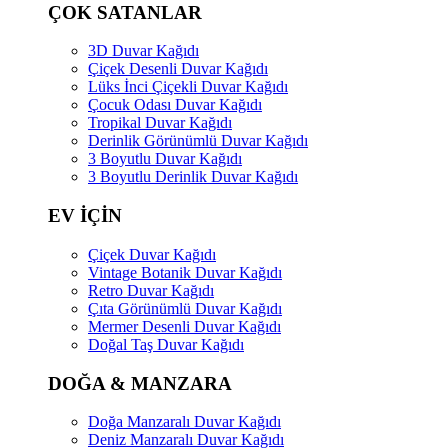
ÇOK SATANLAR
3D Duvar Kağıdı
Çiçek Desenli Duvar Kağıdı
Lüks İnci Çiçekli Duvar Kağıdı
Çocuk Odası Duvar Kağıdı
Tropikal Duvar Kağıdı
Derinlik Görünümlü Duvar Kağıdı
3 Boyutlu Duvar Kağıdı
3 Boyutlu Derinlik Duvar Kağıdı
EV İÇİN
Çiçek Duvar Kağıdı
Vintage Botanik Duvar Kağıdı
Retro Duvar Kağıdı
Çıta Görünümlü Duvar Kağıdı
Mermer Desenli Duvar Kağıdı
Doğal Taş Duvar Kağıdı
DOĞA & MANZARA
Doğa Manzaralı Duvar Kağıdı
Deniz Manzaralı Duvar Kağıdı