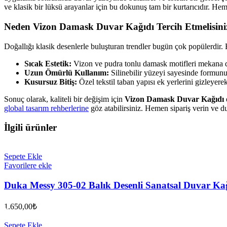
ve klasik bir lüksü arayanlar için bu dokunuş tam bir kurtarıcıdır. Heme
Neden Vizon Damask Duvar Kağıdı Tercih Etmelisini
Doğallığı klasik desenlerle buluşturan trendler bugün çok popülerdir. B
Sıcak Estetik:
Vizon ve pudra tonlu damask motifleri mekana din
Uzun Ömürlü Kullanım:
Silinebilir yüzeyi sayesinde formunu 
Kusursuz Bitiş:
Özel tekstil taban yapısı ek yerlerini gizleyer
Sonuç olarak, kaliteli bir değişim için
Vizon Damask Duvar Kağıdı
global tasarım rehberlerine
göz atabilirsiniz. Hemen sipariş verin ve d
İlgili ürünler
Sepete Ekle
Favorilere ekle
Duka Messy 305-02 Balık Desenli Sanatsal Duvar Ka
1.650,00
₺
Sepete Ekle