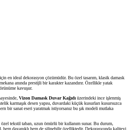
çin en ideal dekorasyon çözümüdür. Bu özel tasarım, klasik damask
 mekana anında prestijli bir karakter kazandırır. Özellikle yatak
 görünüme kavuşur.
 sayesinde,
Vizon Damask Duvar Kağıdı
üzerindeki ince işlenmiş
Üstelik karmaşık desen yapısı, duvardaki küçük kusurları kusursuzca
ern bir sanat eseri yaratmak istiyorsanız bu şık modeli mutlaka
 özel tekstil taban, uzun ömürlü bir kullanım sunar. Bu durum,
, hem dayanıklı hem de silinebilir özelliktedir. Dekorasyonda kaliteyi