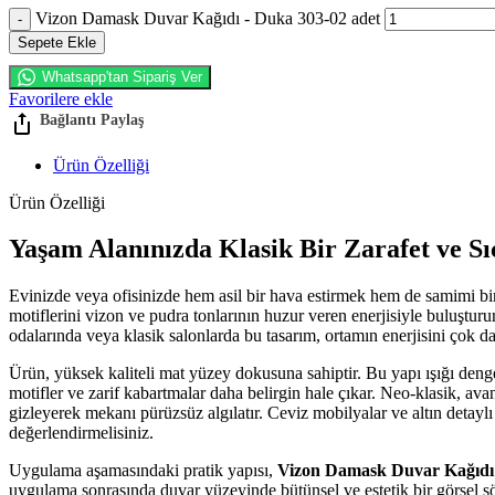
Vizon Damask Duvar Kağıdı - Duka 303-02 adet
Sepete Ekle
Whatsapp'tan Sipariş Ver
Favorilere ekle
Ürün Özelliği
Ürün Özelliği
Yaşam Alanınızda Klasik Bir Zarafet ve Sı
Evinizde veya ofisinizde hem asil bir hava estirmek hem de samimi bir
motiflerini vizon ve pudra tonlarının huzur veren enerjisiyle buluşturur
odalarında veya klasik salonlarda bu tasarım, ortamın enerjisini çok 
Ürün, yüksek kaliteli mat yüzey dokusuna sahiptir. Bu yapı ışığı denge
motifler ve zarif kabartmalar daha belirgin hale çıkar. Neo-klasik, a
gizleyerek mekanı pürüzsüz algılatır. Ceviz mobilyalar ve altın detayl
değerlendirmelisiniz.
Uygulama aşamasındaki pratik yapısı,
Vizon Damask Duvar Kağıdı
uygulama sonrasında duvar yüzeyinde bütünsel ve estetik bir görsel şö