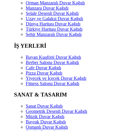
Orman Manzaralı Duvar Kağıdı
Manzara Duvar Kağıdı
Şelale Desenli Duvar Kağıdı
Uzay ve Galaksi Duvar Kağıdı
Dünya Haritası Duvar Kağıdı
Türkiye Haritası Duvar Kağıdı
Şehir Manzaralı Duvar Kağıdı
İŞ YERLERİ
Bayan Kuaförü Duvar Kağıdı
Berber Salonu Duvar Kağıdı
Cafe Duvar Kağıdı
Pizza Duvar Kağıdı
Yiyecek ve İçecek Duvar Kağıdı
Fitness Salonu Duvar Kağıdı
SANAT & TASARIM
Sanat Duvar Kağıdı
Geometrik Desenli Duvar Kağıdı
Müzik Duvar Kağıdı
Bayrak Duvar Kağıdı
Osmanlı Duvar Kağıdı