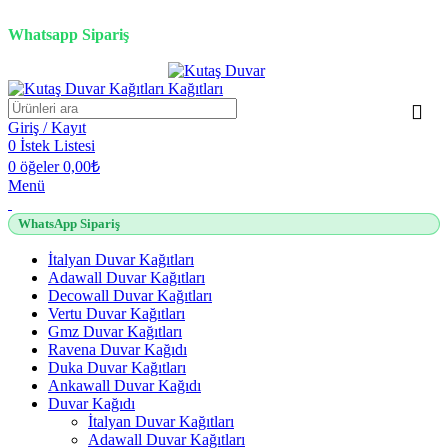
2500 TL üzeri alışverişlerde vade farksız 3 taksit fırsatı!
Whatsapp Sipariş
2500 TL üzeri alışverişlerde vade farksız 3 taksit fırsatı!
Giriş / Kayıt
0
İstek Listesi
0
öğeler
0,00
₺
Menü
WhatsApp Sipariş
İtalyan Duvar Kağıtları
Adawall Duvar Kağıtları
Decowall Duvar Kağıtları
Vertu Duvar Kağıtları
Gmz Duvar Kağıtları
Ravena Duvar Kağıdı
Duka Duvar Kağıtları
Ankawall Duvar Kağıdı
Duvar Kağıdı
İtalyan Duvar Kağıtları
Adawall Duvar Kağıtları