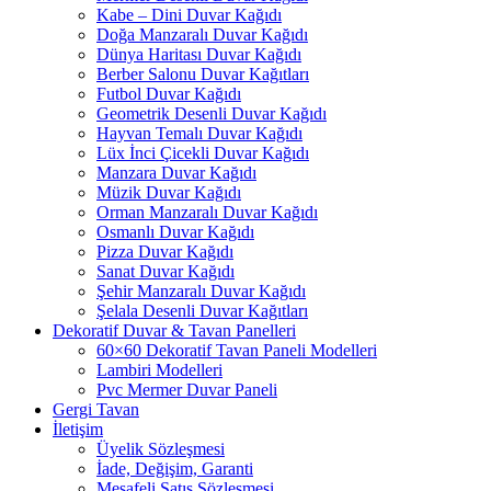
Kabe – Dini Duvar Kağıdı
Doğa Manzaralı Duvar Kağıdı
Dünya Haritası Duvar Kağıdı
Berber Salonu Duvar Kağıtları
Futbol Duvar Kağıdı
Geometrik Desenli Duvar Kağıdı
Hayvan Temalı Duvar Kağıdı
Lüx İnci Çicekli Duvar Kağıdı
Manzara Duvar Kağıdı
Müzik Duvar Kağıdı
Orman Manzaralı Duvar Kağıdı
Osmanlı Duvar Kağıdı
Pizza Duvar Kağıdı
Sanat Duvar Kağıdı
Şehir Manzaralı Duvar Kağıdı
Şelala Desenli Duvar Kağıtları
Dekoratif Duvar & Tavan Panelleri
60×60 Dekoratif Tavan Paneli Modelleri
Lambiri Modelleri
Pvc Mermer Duvar Paneli
Gergi Tavan
İletişim
Üyelik Sözleşmesi
İade, Değişim, Garanti
Mesafeli Satış Sözleşmesi