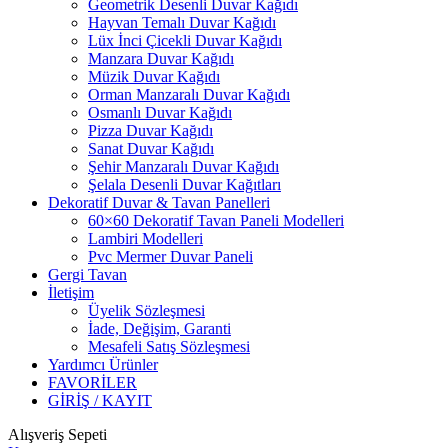
Geometrik Desenli Duvar Kağıdı
Hayvan Temalı Duvar Kağıdı
Lüx İnci Çicekli Duvar Kağıdı
Manzara Duvar Kağıdı
Müzik Duvar Kağıdı
Orman Manzaralı Duvar Kağıdı
Osmanlı Duvar Kağıdı
Pizza Duvar Kağıdı
Sanat Duvar Kağıdı
Şehir Manzaralı Duvar Kağıdı
Şelala Desenli Duvar Kağıtları
Dekoratif Duvar & Tavan Panelleri
60×60 Dekoratif Tavan Paneli Modelleri
Lambiri Modelleri
Pvc Mermer Duvar Paneli
Gergi Tavan
İletişim
Üyelik Sözleşmesi
İade, Değişim, Garanti
Mesafeli Satış Sözleşmesi
Yardımcı Ürünler
FAVORİLER
GİRİŞ / KAYIT
Alışveriş Sepeti