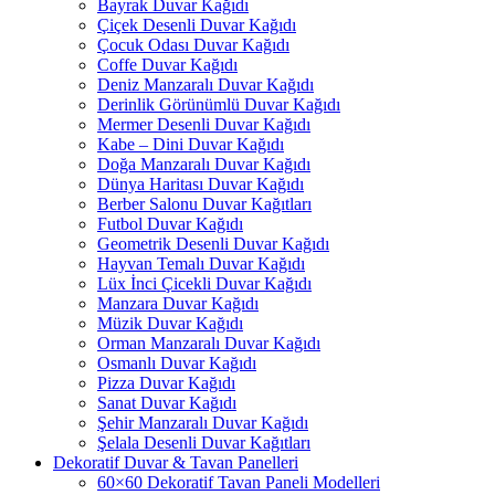
Bayrak Duvar Kağıdı
Çiçek Desenli Duvar Kağıdı
Çocuk Odası Duvar Kağıdı
Coffe Duvar Kağıdı
Deniz Manzaralı Duvar Kağıdı
Derinlik Görünümlü Duvar Kağıdı
Mermer Desenli Duvar Kağıdı
Kabe – Dini Duvar Kağıdı
Doğa Manzaralı Duvar Kağıdı
Dünya Haritası Duvar Kağıdı
Berber Salonu Duvar Kağıtları
Futbol Duvar Kağıdı
Geometrik Desenli Duvar Kağıdı
Hayvan Temalı Duvar Kağıdı
Lüx İnci Çicekli Duvar Kağıdı
Manzara Duvar Kağıdı
Müzik Duvar Kağıdı
Orman Manzaralı Duvar Kağıdı
Osmanlı Duvar Kağıdı
Pizza Duvar Kağıdı
Sanat Duvar Kağıdı
Şehir Manzaralı Duvar Kağıdı
Şelala Desenli Duvar Kağıtları
Dekoratif Duvar & Tavan Panelleri
60×60 Dekoratif Tavan Paneli Modelleri