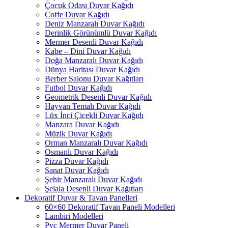
Çocuk Odası Duvar Kağıdı
Coffe Duvar Kağıdı
Deniz Manzaralı Duvar Kağıdı
Derinlik Görünümlü Duvar Kağıdı
Mermer Desenli Duvar Kağıdı
Kabe – Dini Duvar Kağıdı
Doğa Manzaralı Duvar Kağıdı
Dünya Haritası Duvar Kağıdı
Berber Salonu Duvar Kağıtları
Futbol Duvar Kağıdı
Geometrik Desenli Duvar Kağıdı
Hayvan Temalı Duvar Kağıdı
Lüx İnci Çicekli Duvar Kağıdı
Manzara Duvar Kağıdı
Müzik Duvar Kağıdı
Orman Manzaralı Duvar Kağıdı
Osmanlı Duvar Kağıdı
Pizza Duvar Kağıdı
Sanat Duvar Kağıdı
Şehir Manzaralı Duvar Kağıdı
Şelala Desenli Duvar Kağıtları
Dekoratif Duvar & Tavan Panelleri
60×60 Dekoratif Tavan Paneli Modelleri
Lambiri Modelleri
Pvc Mermer Duvar Paneli