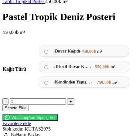
Tarihi Tropikal Poster
450,00
₺
m²
Pastel Tropik Deniz Posteri
450,00
₺
m²
-
-
Duvar Kağıdı
450,00
₺
m²
-
-
Tekstil Duvar Kağıdı
550,00
₺
m²
Kağıt Türü
-
-
Kendinden Yapışkanlı
750,00
₺
m²
Sepete Ekle
Whatsapp'tan Sipariş Ver
Favorilere ekle
Stok kodu:
KUTAS2975