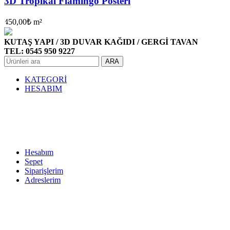
3D Tropikal Flamingo Posteri
450,00
₺
m²
KUTAŞ YAPI / 3D DUVAR KAĞIDI / GERGİ TAVAN
TEL: 0545 950 9227
ARA
KATEGORİ
HESABIM
Hesabım
Sepet
Siparişlerim
Adreslerim