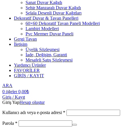
Sanat Duvar Kağıdı
Şehir Manzaralı Duvar Kağıdı
Şelala Desenli Duvar Kağıtları
Dekoratif Duvar & Tavan Panelleri
60×60 Dekoratif Tavan Paneli Modelleri
Lambiri Modelleri
Pvc Mermer Duvar Paneli
Gergi Tavan
İletişim
Üyelik Sözleşmesi
İade, Değişim, Garanti
Mesafeli Satış Sözleşmesi
Yardımcı Ürünler
FAVORİLER
GİRİŞ / KAYIT
ARA
0
öğeler
0,00
₺
Giriş / Kayıt
Giriş Yap
Hesap oluştur
Kullanıcı adı veya e-posta adresi
*
Parola
*