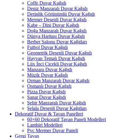
Coffe Duvar Kağıdı
Deniz Manzaralı Duvar Kağıdı
Derinlik Görünümlü Duvar Kağıdı
Mermer Desenli Duvar Kağıdı
Kabe – Dini Duvar Kağıdı
Doğa Manzaralı Duvar Kağıdı
Dünya Haritası Duvar Kağıdı
Berber Salonu Duvar Kağıtları
Futbol Duvar Kağıdı
Geometrik Desenli Duvar Kağıdı
Hayvan Temalı Duvar Kağıdı
Lüx İnci Çicekli Duvar Kağıdı
Manzara Duvar Kağıdı
Müzik Duvar Kağıdı
Orman Manzaralı Duvar Kağıdı
Osmanlı Duvar Kağıdı
Pizza Duvar Kağıdı
Sanat Duvar Kağıdı
Şehir Manzaralı Duvar Kağıdı
Şelala Desenli Duvar Kağıtları
Dekoratif Duvar & Tavan Panelleri
60×60 Dekoratif Tavan Paneli Modelleri
Lambiri Modelleri
Pvc Mermer Duvar Paneli
Gergi Tavan