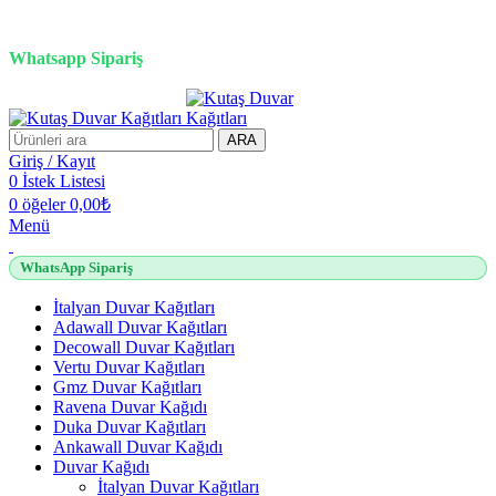
3D duvar kağıdı, Adawall, Decowall, Vertu, Gmz, Pvc mermer
panel, lambiri ve tavan çözümleri
Whatsapp Sipariş
2500 TL üzeri alışverişlerde vade farksız 3 taksit fırsatı!
ARA
Giriş / Kayıt
0
İstek Listesi
0
öğeler
0,00
₺
Menü
WhatsApp Sipariş
İtalyan Duvar Kağıtları
Adawall Duvar Kağıtları
Decowall Duvar Kağıtları
Vertu Duvar Kağıtları
Gmz Duvar Kağıtları
Ravena Duvar Kağıdı
Duka Duvar Kağıtları
Ankawall Duvar Kağıdı
Duvar Kağıdı
İtalyan Duvar Kağıtları