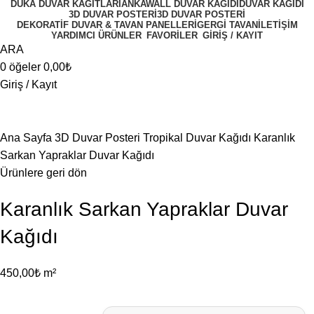
DUKA DUVAR KAĞITLARI
ANKAWALL DUVAR KAĞIDI
DUVAR KAĞIDI
3D DUVAR POSTERI
3D DUVAR POSTERI
DEKORATIF DUVAR & TAVAN PANELLERI
GERGI TAVAN
İLETIŞIM
YARDIMCI ÜRÜNLER
FAVORİLER
GİRİŞ / KAYIT
ARA
0
öğeler
0,00
₺
Giriş / Kayıt
Büyütmek için tıklayın
Ana Sayfa
3D Duvar Posteri
Tropikal Duvar Kağıdı
Karanlık
Sarkan Yapraklar Duvar Kağıdı
Ürünlere geri dön
Karanlık Sarkan Yapraklar Duvar
Kağıdı
450,00
₺
m²