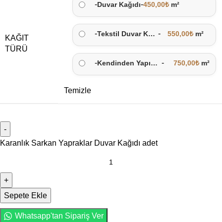
-
-
Duvar Kağıdı
450,00
₺
m²
-
-
Tekstil Duvar Kağıdı
550,00
₺
m²
KAĞIT
TÜRÜ
-
-
Kendinden Yapışkanlı
750,00
₺
m²
Temizle
Karanlık Sarkan Yapraklar Duvar Kağıdı adet
Sepete Ekle
Whatsapp'tan Sipariş Ver