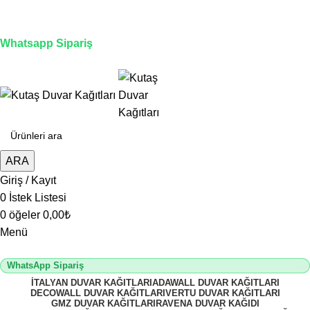
3D duvar kağıdı, Adawall, Decowall, Vertu, Gmz, Pvc
mermer panel, lambiri ve tavan çözümleri
Whatsapp Sipariş
2500 TL üzeri alışverişlerde vade farksız 3 taksit fırsatı!
ARA
Giriş / Kayıt
0
İstek Listesi
0
öğeler
0,00
₺
Menü
WhatsApp Sipariş
İTALYAN DUVAR KAĞITLARI
ADAWALL DUVAR KAĞITLARI
DECOWALL DUVAR KAĞITLARI
VERTU DUVAR KAĞITLARI
GMZ DUVAR KAĞITLARI
RAVENA DUVAR KAĞIDI