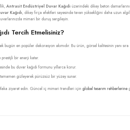
lik,
Antrasit Endüstriyel Duvar Kağıdı
üzerindeki dikey beton damarlarını v
Duvar Kağıdı
, dikey fırça efektleri sayesinde tavan yüksekliğini daha uzun algıl
duvarlarınızda mimari bir duruş sergileyin.
dı Tercih Etmelisiniz?
rmek bugün en popüler dekorasyon akımıdır. Bu ürün, görsel kalitesinin yanı sıra d
estijli bir enerji katar.
yesinde bu duvar kağıdı formunu yıllarca korur.
ni tamamen gizleyerek pürüzsüz bir yüzey sunar.
laka ziyaret edin. Güncel iç mimari trendleri için
global tasarım rehberlerine
g