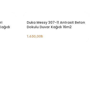
ri
Duka Messy 307-11 Antrasit Beton
Duk
Kağıdı
Dokulu Duvar Kağıdı 16m2
Dam
16m
1.650,00
₺
1.65