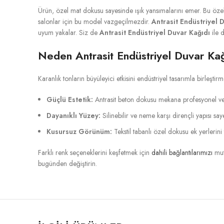
Ürün, özel mat dokusu sayesinde ışık yansımalarını emer. Bu özel
salonlar için bu model vazgeçilmezdir.
Antrasit Endüstriyel 
uyum yakalar. Siz de
Antrasit Endüstriyel Duvar Kağıdı
ile 
Neden Antrasit Endüstriyel Duvar Kağı
Karanlık tonların büyüleyici etkisini endüstriyel tasarımla birleşti
Güçlü Estetik:
Antrasit beton dokusu mekana profesyonel ve pr
Dayanıklı Yüzey:
Silinebilir ve neme karşı dirençli yapısı sa
Kusursuz Görünüm:
Tekstil tabanlı özel dokusu ek yerleri
Farklı renk seçeneklerini keşfetmek için
dahili bağlantılarımızı
mut
bugünden değiştirin.