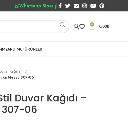
Whatsapp Sipariş
0
0,00
₺
ŞIM
YARDIMCI ÜRÜNLER
Duvar Kağıtları
 Duka Messy 307-06
Stil Duvar Kağıdı –
 307-06