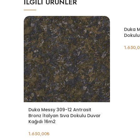
İLGILI ÜRÜNLER
Duka M
Dokulu
1.650,
Duka Messy 309-12 Antrasit
Bronz İtalyan Sıva Dokulu Duvar
Kağıdı 16m2
1.650,00
₺