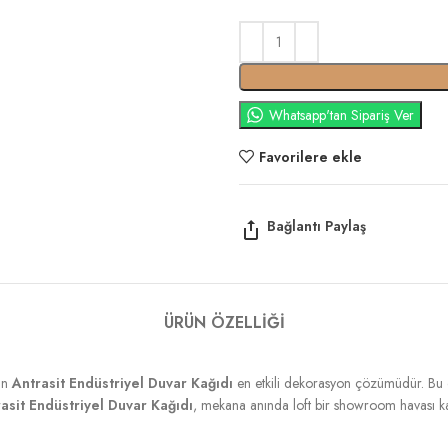
Whatsapp'tan Sipariş Ver
Favorilere ekle
ÜRÜN ÖZELLIĞI
in
Antrasit Endüstriyel Duvar Kağıdı
en etkili dekorasyon çözümüdür. Bu 
asit Endüstriyel Duvar Kağıdı
, mekana anında loft bir showroom havası k