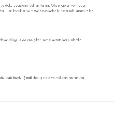
e doku geçişlerini belirginleştirir. Ofis projeleri ve modern
atır. Deri koltuklar ve metal aksesuarlar bu tasarımla kusursuz bir
ayanıklılığı ile de öne çıkar. Temel avantajları şunlardır:
öz atabilirsiniz. Şimdi sipariş verin ve mekanınızın ruhunu