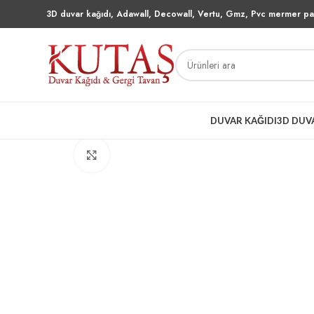
3D duvar kağıdı, Adawall, Decowall, Vertu, Gmz, Pvc mermer pan
DUVAR KAĞIDI
3D DUV
Büyütmek için tıklayın