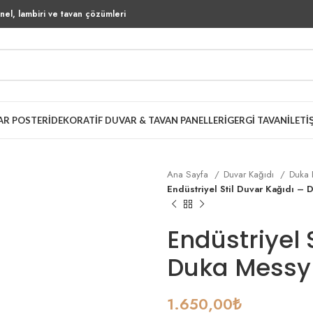
el, lambiri ve tavan çözümleri
AR POSTERI
DEKORATIF DUVAR & TAVAN PANELLERI
GERGI TAVAN
İLETI
Ana Sayfa
Duvar Kağıdı
Duka 
Endüstriyel Stil Duvar Kağıdı –
Endüstriyel 
Duka Messy
1.650,00
₺