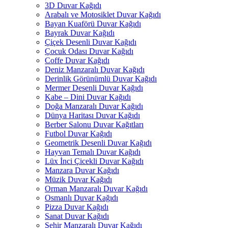
3D Duvar Kağıdı
Arabalı ve Motosiklet Duvar Kağıdı
Bayan Kuaförü Duvar Kağıdı
Bayrak Duvar Kağıdı
Çiçek Desenli Duvar Kağıdı
Çocuk Odası Duvar Kağıdı
Coffe Duvar Kağıdı
Deniz Manzaralı Duvar Kağıdı
Derinlik Görünümlü Duvar Kağıdı
Mermer Desenli Duvar Kağıdı
Kabe – Dini Duvar Kağıdı
Doğa Manzaralı Duvar Kağıdı
Dünya Haritası Duvar Kağıdı
Berber Salonu Duvar Kağıtları
Futbol Duvar Kağıdı
Geometrik Desenli Duvar Kağıdı
Hayvan Temalı Duvar Kağıdı
Lüx İnci Çicekli Duvar Kağıdı
Manzara Duvar Kağıdı
Müzik Duvar Kağıdı
Orman Manzaralı Duvar Kağıdı
Osmanlı Duvar Kağıdı
Pizza Duvar Kağıdı
Sanat Duvar Kağıdı
Şehir Manzaralı Duvar Kağıdı