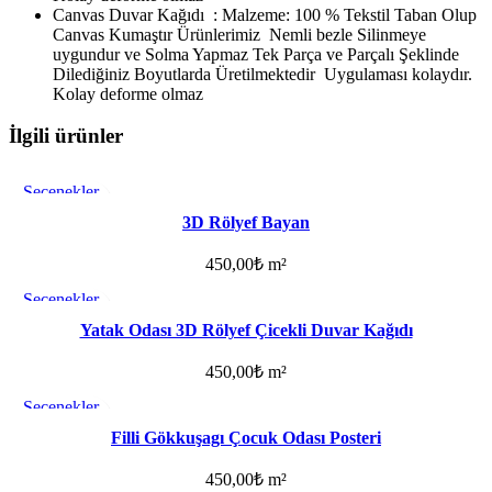
Canvas Duvar Kağıdı : Malzeme: 100 % Tekstil Taban Olup
Canvas Kumaştır Ürünlerimiz Nemli bezle Silinmeye
uygundur ve Solma Yapmaz Tek Parça ve Parçalı Şeklinde
Dilediğiniz Boyutlarda Üretilmektedir Uygulaması kolaydır.
Kolay deforme olmaz
İlgili ürünler
Seçenekler
Favorilere ekle
3D Rölyef Bayan
450,00
₺
m²
Seçenekler
Favorilere ekle
Yatak Odası 3D Rölyef Çicekli Duvar Kağıdı
450,00
₺
m²
Seçenekler
Favorilere ekle
Filli Gökkuşagı Çocuk Odası Posteri
450,00
₺
m²