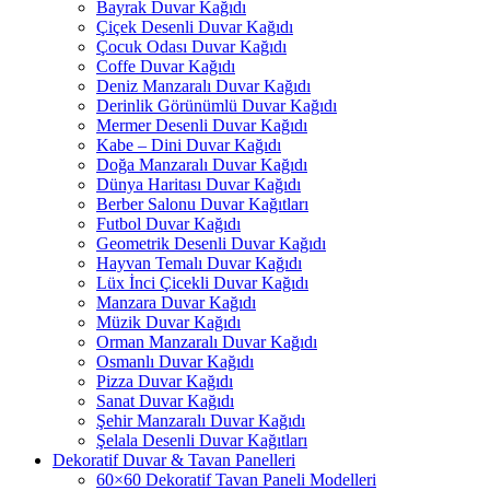
Bayrak Duvar Kağıdı
Çiçek Desenli Duvar Kağıdı
Çocuk Odası Duvar Kağıdı
Coffe Duvar Kağıdı
Deniz Manzaralı Duvar Kağıdı
Derinlik Görünümlü Duvar Kağıdı
Mermer Desenli Duvar Kağıdı
Kabe – Dini Duvar Kağıdı
Doğa Manzaralı Duvar Kağıdı
Dünya Haritası Duvar Kağıdı
Berber Salonu Duvar Kağıtları
Futbol Duvar Kağıdı
Geometrik Desenli Duvar Kağıdı
Hayvan Temalı Duvar Kağıdı
Lüx İnci Çicekli Duvar Kağıdı
Manzara Duvar Kağıdı
Müzik Duvar Kağıdı
Orman Manzaralı Duvar Kağıdı
Osmanlı Duvar Kağıdı
Pizza Duvar Kağıdı
Sanat Duvar Kağıdı
Şehir Manzaralı Duvar Kağıdı
Şelala Desenli Duvar Kağıtları
Dekoratif Duvar & Tavan Panelleri
60×60 Dekoratif Tavan Paneli Modelleri