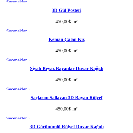
Seçenekler
Favorilere ekle
3D Gül Posteri
450,00
₺
m²
Seçenekler
Favorilere ekle
Keman Çalan Kız
450,00
₺
m²
Seçenekler
Favorilere ekle
Siyah Beyaz Bayanlar Duvar Kağıdı
450,00
₺
m²
Seçenekler
Favorilere ekle
Saçlarını Sallayan 3D Bayan Rölyef
450,00
₺
m²
Seçenekler
Favorilere ekle
3D Görünümlü Rölyef Duvar Kağıdı