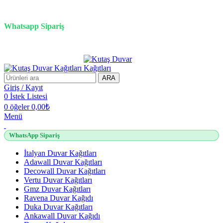
3D duvar kağıdı, Adawall, Decowall, Vertu, Gmz, Pvc mermer
panel, lambiri ve tavan çözümleri
Whatsapp Sipariş
2500 TL üzeri alışverişlerde vade farksız 3 taksit fırsatı!
ARA
Giriş / Kayıt
0
İstek Listesi
0
öğeler
0,00
₺
Menü
WhatsApp Sipariş
İtalyan Duvar Kağıtları
Adawall Duvar Kağıtları
Decowall Duvar Kağıtları
Vertu Duvar Kağıtları
Gmz Duvar Kağıtları
Ravena Duvar Kağıdı
Duka Duvar Kağıtları
Ankawall Duvar Kağıdı