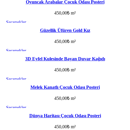
Favorilere ekle
Oyuncak Arabalar Çocuk Odası Posteri
450,00
₺
m²
Seçenekler
Favorilere ekle
Güzellik Üfüren Gold Kız
450,00
₺
m²
Seçenekler
Favorilere ekle
3D Eyfel Kulesinde Bayan Duvar Kağıdı
450,00
₺
m²
Seçenekler
Favorilere ekle
Melek Kanatlı Çocuk Odası Posteri
450,00
₺
m²
Seçenekler
Favorilere ekle
Dünya Haritası Çocuk Odası Posteri
450,00
₺
m²