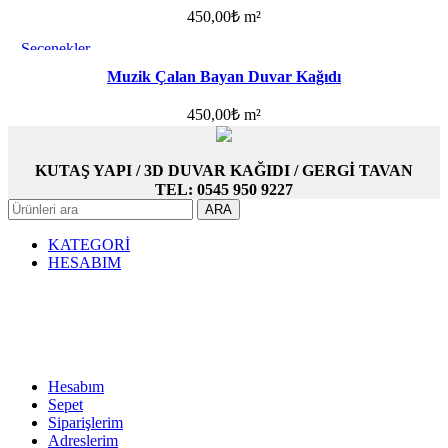
450,00
₺
m²
Seçenekler
Favorilere ekle
Muzik Çalan Bayan Duvar Kağıdı
450,00
₺
m²
KUTAŞ YAPI / 3D DUVAR KAĞIDI / GERGİ TAVAN
TEL: 0545 950 9227
ARA
KATEGORİ
HESABIM
Hesabım
Sepet
Siparişlerim
Adreslerim