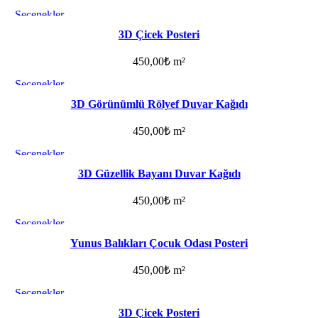
Seçenekler
Favorilere ekle
3D Çicek Posteri
450,00
₺
m²
Seçenekler
Favorilere ekle
3D Görünümlü Rölyef Duvar Kağıdı
450,00
₺
m²
Seçenekler
Favorilere ekle
3D Güzellik Bayanı Duvar Kağıdı
450,00
₺
m²
Seçenekler
Favorilere ekle
Yunus Balıkları Çocuk Odası Posteri
450,00
₺
m²
Seçenekler
Favorilere ekle
3D Çicek Posteri