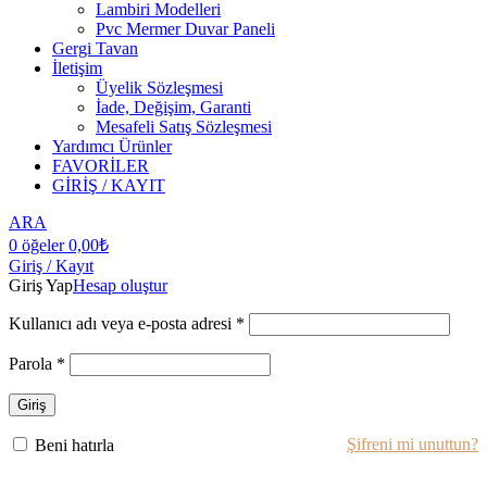
Lambiri Modelleri
Pvc Mermer Duvar Paneli
Gergi Tavan
İletişim
Üyelik Sözleşmesi
İade, Değişim, Garanti
Mesafeli Satış Sözleşmesi
Yardımcı Ürünler
FAVORİLER
GİRİŞ / KAYIT
ARA
0
öğeler
0,00
₺
Giriş / Kayıt
Giriş Yap
Hesap oluştur
Kullanıcı adı veya e-posta adresi
*
Parola
*
Giriş
Şifreni mi unuttun?
Beni hatırla