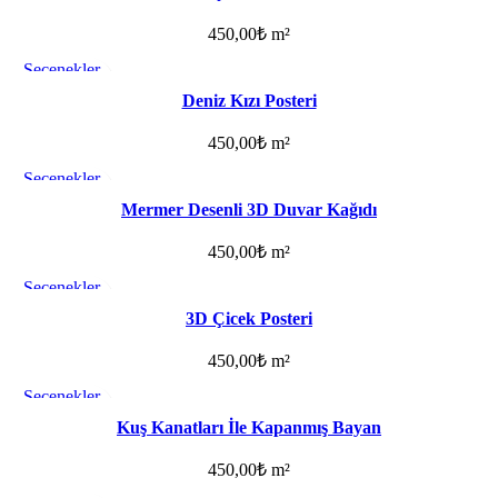
450,00
₺
m²
Seçenekler
Favorilere ekle
Deniz Kızı Posteri
450,00
₺
m²
Seçenekler
Favorilere ekle
Mermer Desenli 3D Duvar Kağıdı
450,00
₺
m²
Seçenekler
Favorilere ekle
3D Çicek Posteri
450,00
₺
m²
Seçenekler
Favorilere ekle
Kuş Kanatları İle Kapanmış Bayan
450,00
₺
m²