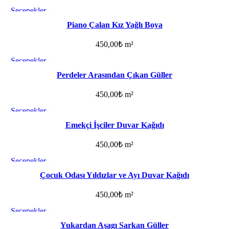
Seçenekler
Favorilere ekle
Piano Çalan Kız Yağlı Boya
450,00
₺
m²
Seçenekler
Favorilere ekle
Perdeler Arasından Çıkan Güller
450,00
₺
m²
Seçenekler
Favorilere ekle
Emekçi İşciler Duvar Kağıdı
450,00
₺
m²
Seçenekler
Favorilere ekle
Çocuk Odası Yıldızlar ve Ayı Duvar Kağıdı
450,00
₺
m²
Seçenekler
Favorilere ekle
Yukardan Aşagı Sarkan Güller