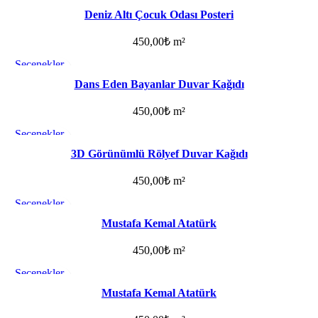
Favorilere ekle
Deniz Altı Çocuk Odası Posteri
450,00
₺
m²
Seçenekler
Favorilere ekle
Dans Eden Bayanlar Duvar Kağıdı
450,00
₺
m²
Seçenekler
Favorilere ekle
3D Görünümlü Rölyef Duvar Kağıdı
450,00
₺
m²
Seçenekler
Favorilere ekle
Mustafa Kemal Atatürk
450,00
₺
m²
Seçenekler
Favorilere ekle
Mustafa Kemal Atatürk