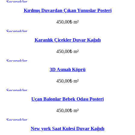
Seçenekler
Favorilere ekle
Kırılmış Duvardan Çıkan Yunuslar Posteri
450,00
₺
m²
Seçenekler
Favorilere ekle
Karanlık Çicekler Duvar Kağıdı
450,00
₺
m²
Seçenekler
Favorilere ekle
3D Asmalı Köprü
450,00
₺
m²
Seçenekler
Favorilere ekle
Uçan Balonlar Bebek Odası Posteri
450,00
₺
m²
Seçenekler
Favorilere ekle
New york Saat Kulesi Duvar Kağıdı