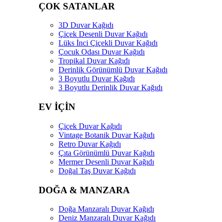
ÇOK SATANLAR
3D Duvar Kağıdı
Çiçek Desenli Duvar Kağıdı
Lüks İnci Çiçekli Duvar Kağıdı
Çocuk Odası Duvar Kağıdı
Tropikal Duvar Kağıdı
Derinlik Görünümlü Duvar Kağıdı
3 Boyutlu Duvar Kağıdı
3 Boyutlu Derinlik Duvar Kağıdı
EV İÇİN
Çiçek Duvar Kağıdı
Vintage Botanik Duvar Kağıdı
Retro Duvar Kağıdı
Çıta Görünümlü Duvar Kağıdı
Mermer Desenli Duvar Kağıdı
Doğal Taş Duvar Kağıdı
DOĞA & MANZARA
Doğa Manzaralı Duvar Kağıdı
Deniz Manzaralı Duvar Kağıdı