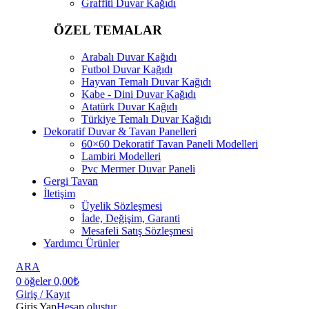
Graffiti Duvar Kağıdı
ÖZEL TEMALAR
Arabalı Duvar Kağıdı
Futbol Duvar Kağıdı
Hayvan Temalı Duvar Kağıdı
Kabe - Dini Duvar Kağıdı
Atatürk Duvar Kağıdı
Türkiye Temalı Duvar Kağıdı
Dekoratif Duvar & Tavan Panelleri
60×60 Dekoratif Tavan Paneli Modelleri
Lambiri Modelleri
Pvc Mermer Duvar Paneli
Gergi Tavan
İletişim
Üyelik Sözleşmesi
İade, Değişim, Garanti
Mesafeli Satış Sözleşmesi
Yardımcı Ürünler
ARA
0
öğeler
0,00
₺
Giriş / Kayıt
Giriş Yap
Hesap oluştur