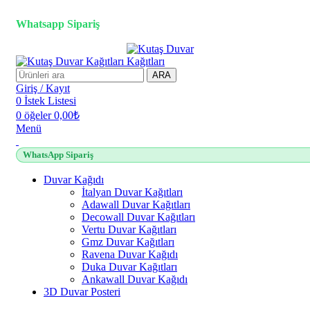
3D duvar kağıdı, Adawall, Decowall, Vertu, Gmz, Pvc mermer 
Whatsapp Sipariş
ARA
Giriş / Kayıt
0
İstek Listesi
0
öğeler
0,00
₺
Menü
WhatsApp Sipariş
Duvar Kağıdı
İtalyan Duvar Kağıtları
Adawall Duvar Kağıtları
Decowall Duvar Kağıtları
Vertu Duvar Kağıtları
Gmz Duvar Kağıtları
Ravena Duvar Kağıdı
Duka Duvar Kağıtları
Ankawall Duvar Kağıdı
3D Duvar Posteri