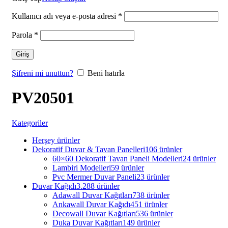
Kullanıcı adı veya e-posta adresi
*
Parola
*
Giriş
Şifreni mi unuttun?
Beni hatırla
PV20501
Kategoriler
Herşey
ürünler
Dekoratif Duvar & Tavan Panelleri
106 ürünler
60×60 Dekoratif Tavan Paneli Modelleri
24 ürünler
Lambiri Modelleri
59 ürünler
Pvc Mermer Duvar Paneli
23 ürünler
Duvar Kağıdı
3.288 ürünler
Adawall Duvar Kağıtları
738 ürünler
Ankawall Duvar Kağıdı
451 ürünler
Decowall Duvar Kağıtları
536 ürünler
Duka Duvar Kağıtları
149 ürünler