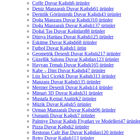
Coffe Duvar Kağıdı
6 ürünler
Deniz Manzaralı Duvar Kağıdı
61 ürünler
Derinlik Görünümlü Duvar Kağıdı
43 ürünler
Doğa Manzara Duvar Kağıdı
310 ürünler
Doğa Manzaralı Duvar Kağıdı
137 ürünler
Doğal Taş Duvar Kağıtları
88 ürünler
Dünya Haritası Duvar Kağıdı
125 ürünler
Eskitme Duvar Kağıdı
68 ürünler
Futbol Duvar Kağıdı
1 ürün
Geometrik Desenli Duvar Kağıdı
217 ürünler
Güzellik Salonu Duvar Kağıtları
123 ürünler
Hayvan Temalı Duvar Kağıdı
165 ürünler
Kabe – Dini Duvar Kağıdı
47 ürünler
Lüx İnci Çicekli Duvar Kağıdı
313 ürünler
Manzara Duvar Kağıdı
135 ürünler
Mermer Desenli Duvar Kağıdı
14 ürünler
Mimari 3D Duvar Kağıdı
31 ürünler
Mustafa Kemal Atatürk
2 ürünler
Müzik Duvar Kağıdı
5 ürünler
Orman Manzaralı Duvar Kağıdı
96 ürünler
Osmanlı Duvar Kağıdı
7 ürünler
Palmiye Duvar Kağıdı Fiyatları ve Modelleri
47 ürünle
Pizza Duvar Kağıdı
2 ürünler
Restoran Cafe Bar Duvar Kağıtları
120 ürünler
Retro Duvar Kağıdı
113 ürünler