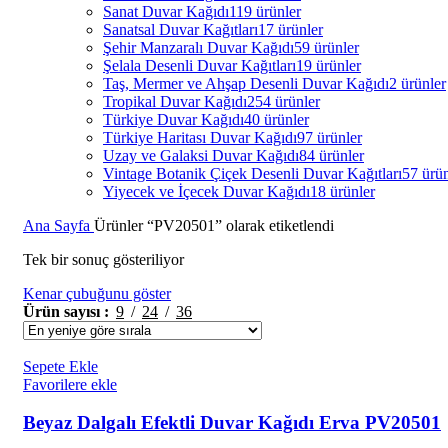
Sanat Duvar Kağıdı
119 ürünler
Sanatsal Duvar Kağıtları
17 ürünler
Şehir Manzaralı Duvar Kağıdı
59 ürünler
Şelala Desenli Duvar Kağıtları
19 ürünler
Taş, Mermer ve Ahşap Desenli Duvar Kağıdı
2 ürünler
Tropikal Duvar Kağıdı
254 ürünler
Türkiye Duvar Kağıdı
40 ürünler
Türkiye Haritası Duvar Kağıdı
97 ürünler
Uzay ve Galaksi Duvar Kağıdı
84 ürünler
Vintage Botanik Çiçek Desenli Duvar Kağıtları
57 ürün
Yiyecek ve İçecek Duvar Kağıdı
18 ürünler
Ana Sayfa
Ürünler “PV20501” olarak etiketlendi
Tek bir sonuç gösteriliyor
Kenar çubuğunu göster
Ürün sayısı
9
24
36
Sepete Ekle
Favorilere ekle
Beyaz Dalgalı Efektli Duvar Kağıdı Erva PV20501