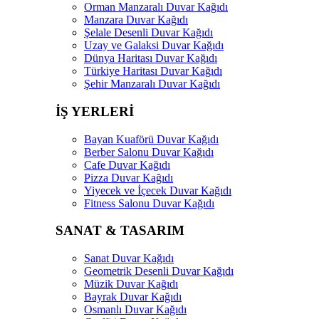
Orman Manzaralı Duvar Kağıdı
Manzara Duvar Kağıdı
Şelale Desenli Duvar Kağıdı
Uzay ve Galaksi Duvar Kağıdı
Dünya Haritası Duvar Kağıdı
Türkiye Haritası Duvar Kağıdı
Şehir Manzaralı Duvar Kağıdı
İŞ YERLERİ
Bayan Kuaförü Duvar Kağıdı
Berber Salonu Duvar Kağıdı
Cafe Duvar Kağıdı
Pizza Duvar Kağıdı
Yiyecek ve İçecek Duvar Kağıdı
Fitness Salonu Duvar Kağıdı
SANAT & TASARIM
Sanat Duvar Kağıdı
Geometrik Desenli Duvar Kağıdı
Müzik Duvar Kağıdı
Bayrak Duvar Kağıdı
Osmanlı Duvar Kağıdı