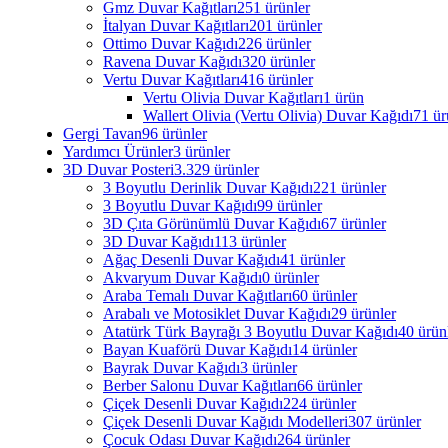
Gmz Duvar Kağıtları
251 ürünler
İtalyan Duvar Kağıtları
201 ürünler
Ottimo Duvar Kağıdı
226 ürünler
Ravena Duvar Kağıdı
320 ürünler
Vertu Duvar Kağıtları
416 ürünler
Vertu Olivia Duvar Kağıtları
1 ürün
Wallert Olivia (Vertu Olivia) Duvar Kağıdı
71 ür
Gergi Tavan
96 ürünler
Yardımcı Ürünler
3 ürünler
3D Duvar Posteri
3.329 ürünler
3 Boyutlu Derinlik Duvar Kağıdı
221 ürünler
3 Boyutlu Duvar Kağıdı
99 ürünler
3D Çıta Görünümlü Duvar Kağıdı
67 ürünler
3D Duvar Kağıdı
113 ürünler
Ağaç Desenli Duvar Kağıdı
41 ürünler
Akvaryum Duvar Kağıdı
0 ürünler
Araba Temalı Duvar Kağıtları
60 ürünler
Arabalı ve Motosiklet Duvar Kağıdı
29 ürünler
Atatürk Türk Bayrağı 3 Boyutlu Duvar Kağıdı
40 ürün
Bayan Kuaförü Duvar Kağıdı
14 ürünler
Bayrak Duvar Kağıdı
3 ürünler
Berber Salonu Duvar Kağıtları
66 ürünler
Çiçek Desenli Duvar Kağıdı
224 ürünler
Çiçek Desenli Duvar Kağıdı Modelleri
307 ürünler
Çocuk Odası Duvar Kağıdı
264 ürünler