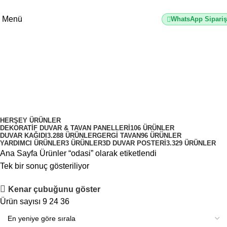
2500 TL üzeri alışverişlerde vade farksız 3 taksit fırsatı!
Menü
WhatsApp Sipariş
odasi
Kategoriler
HERŞEY
ÜRÜNLER
DEKORATIF DUVAR & TAVAN PANELLERI
106 ÜRÜNLER
DUVAR KAĞIDI
3.288 ÜRÜNLER
GERGI TAVAN
96 ÜRÜNLER
YARDIMCI ÜRÜNLER
3 ÜRÜNLER
3D DUVAR POSTERI
3.329 ÜRÜNLER
Ana Sayfa
Ürünler “odasi” olarak etiketlendi
Tek bir sonuç gösteriliyor
Kenar çubuğunu göster
Ürün sayısı
9
24
36