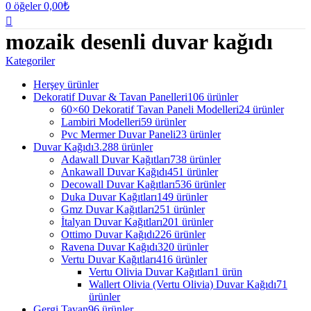
0
öğeler
0,00
₺
mozaik desenli duvar kağıdı
Kategoriler
Herşey
ürünler
Dekoratif Duvar & Tavan Panelleri
106 ürünler
60×60 Dekoratif Tavan Paneli Modelleri
24 ürünler
Lambiri Modelleri
59 ürünler
Pvc Mermer Duvar Paneli
23 ürünler
Duvar Kağıdı
3.288 ürünler
Adawall Duvar Kağıtları
738 ürünler
Ankawall Duvar Kağıdı
451 ürünler
Decowall Duvar Kağıtları
536 ürünler
Duka Duvar Kağıtları
149 ürünler
Gmz Duvar Kağıtları
251 ürünler
İtalyan Duvar Kağıtları
201 ürünler
Ottimo Duvar Kağıdı
226 ürünler
Ravena Duvar Kağıdı
320 ürünler
Vertu Duvar Kağıtları
416 ürünler
Vertu Olivia Duvar Kağıtları
1 ürün
Wallert Olivia (Vertu Olivia) Duvar Kağıdı
71
ürünler
Gergi Tavan
96 ürünler