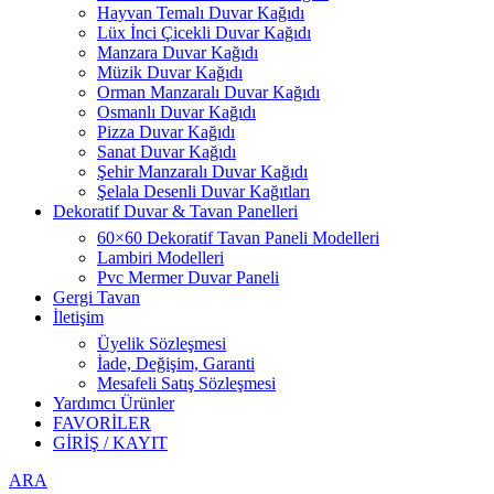
Hayvan Temalı Duvar Kağıdı
Lüx İnci Çicekli Duvar Kağıdı
Manzara Duvar Kağıdı
Müzik Duvar Kağıdı
Orman Manzaralı Duvar Kağıdı
Osmanlı Duvar Kağıdı
Pizza Duvar Kağıdı
Sanat Duvar Kağıdı
Şehir Manzaralı Duvar Kağıdı
Şelala Desenli Duvar Kağıtları
Dekoratif Duvar & Tavan Panelleri
60×60 Dekoratif Tavan Paneli Modelleri
Lambiri Modelleri
Pvc Mermer Duvar Paneli
Gergi Tavan
İletişim
Üyelik Sözleşmesi
İade, Değişim, Garanti
Mesafeli Satış Sözleşmesi
Yardımcı Ürünler
FAVORİLER
GİRİŞ / KAYIT
ARA