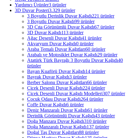
Yardımcı Ürünler
3 ürünler
3D Duvar Posteri
3.329 ürünler
3 Boyutlu Derinlik Duvar Kağıdı
221 ürünler
3 Boyutlu Duvar Kağıdı
99 ürünler
3D Çıta Görünümlü Duvar Kağıdı
67 ürünler
3D Duvar Kağıdı
113 ürünler
Ağaç Desenli Duvar Kağıdı
41 ürünler
Akvaryum Duvar Kağıdı
0 ürünler
Araba Temalı Duvar Kağıtları
60 ürünler
Arabalı ve Motosiklet Duvar Kağıdı
29 ürünler
Atatürk Türk Bayrağı 3 Boyutlu Duvar Kağıdı
40
ürünler
Bayan Kuaförü Duvar Kağıdı
14 ürünler
Bayrak Duvar Kağıdı
3 ürünler
Berber Salonu Duvar Kağıtları
66 ürünler
Çiçek Desenli Duvar Kağıdı
224 ürünler
Çiçek Desenli Duvar Kağıdı Modelleri
307 ürünler
Çocuk Odası Duvar Kağıdı
264 ürünler
Coffe Duvar Kağıdı
6 ürünler
Deniz Manzaralı Duvar Kağıdı
61 ürünler
Derinlik Görünümlü Duvar Kağıdı
43 ürünler
Doğa Manzara Duvar Kağıdı
310 ürünler
Doğa Manzaralı Duvar Kağıdı
137 ürünler
Doğal Taş Duvar Kağıtları
88 ürünler
Dünya Haritası Duvar Kağıdı
125 ürünler