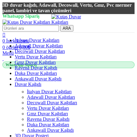
3D duvar kağıdı, Adawall, Decowall, Vertu, Gmz, Pvc mermer
panel, lambiri ve tavan çözümleri
Whatsapp Sipariş
2500 TL üzeri alışverişlerde vade farksız 3 taksit fırsatı!
ARA
İtalyan Duvar Kağıtları
0
İstek Listesi
Adawall Duvar Kağıtları
0
öğeler
0,00
₺
Decowall Duvar Kağıtları
Menü
Vertu Duvar Kağıtları
Gmz Duvar Kağıtları
WhatsApp Sipariş
Ravena Duvar Kağıdı
Duka Duvar Kağıtları
Ankawall Duvar Kağıdı
Duvar Kağıdı
İtalyan Duvar Kağıtları
Adawall Duvar Kağıtları
Decowall Duvar Kağıtları
Vertu Duvar Kağıtları
Gmz Duvar Kağıtları
Ravena Duvar Kağıdı
Duka Duvar Kağıtları
Ankawall Duvar Kağıdı
3D Duvar Posteri