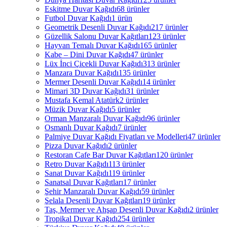
Eskitme Duvar Kağıdı
68 ürünler
Futbol Duvar Kağıdı
1 ürün
Geometrik Desenli Duvar Kağıdı
217 ürünler
Güzellik Salonu Duvar Kağıtları
123 ürünler
Hayvan Temalı Duvar Kağıdı
165 ürünler
Kabe – Dini Duvar Kağıdı
47 ürünler
Lüx İnci Çicekli Duvar Kağıdı
313 ürünler
Manzara Duvar Kağıdı
135 ürünler
Mermer Desenli Duvar Kağıdı
14 ürünler
Mimari 3D Duvar Kağıdı
31 ürünler
Mustafa Kemal Atatürk
2 ürünler
Müzik Duvar Kağıdı
5 ürünler
Orman Manzaralı Duvar Kağıdı
96 ürünler
Osmanlı Duvar Kağıdı
7 ürünler
Palmiye Duvar Kağıdı Fiyatları ve Modelleri
47 ürünler
Pizza Duvar Kağıdı
2 ürünler
Restoran Cafe Bar Duvar Kağıtları
120 ürünler
Retro Duvar Kağıdı
113 ürünler
Sanat Duvar Kağıdı
119 ürünler
Sanatsal Duvar Kağıtları
17 ürünler
Şehir Manzaralı Duvar Kağıdı
59 ürünler
Şelala Desenli Duvar Kağıtları
19 ürünler
Taş, Mermer ve Ahşap Desenli Duvar Kağıdı
2 ürünler
Tropikal Duvar Kağıdı
254 ürünler