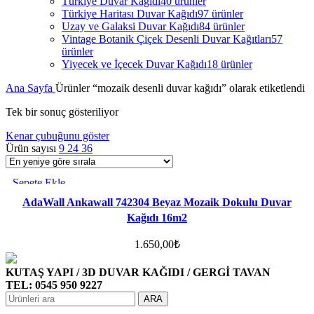
Türkiye Duvar Kağıdı
40 ürünler
Türkiye Haritası Duvar Kağıdı
97 ürünler
Uzay ve Galaksi Duvar Kağıdı
84 ürünler
Vintage Botanik Çiçek Desenli Duvar Kağıtları
57
ürünler
Yiyecek ve İçecek Duvar Kağıdı
18 ürünler
Ana Sayfa
Ürünler “mozaik desenli duvar kağıdı” olarak etiketlendi
Tek bir sonuç gösteriliyor
Kenar çubuğunu göster
Ürün sayısı
9
24
36
Sepete Ekle
Favorilere ekle
AdaWall Ankawall 742304 Beyaz Mozaik Dokulu Duvar
Kağıdı 16m2
1.650,00
₺
KUTAŞ YAPI / 3D DUVAR KAĞIDI / GERGİ TAVAN
TEL: 0545 950 9227
ARA