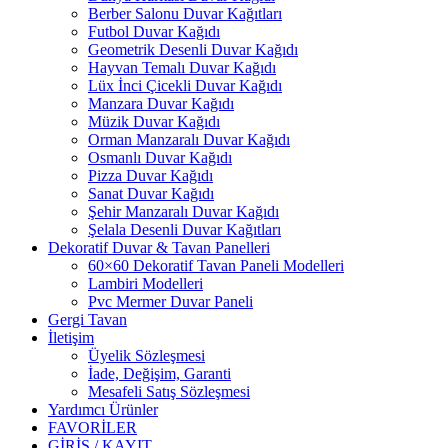
Berber Salonu Duvar Kağıtları
Futbol Duvar Kağıdı
Geometrik Desenli Duvar Kağıdı
Hayvan Temalı Duvar Kağıdı
Lüx İnci Çicekli Duvar Kağıdı
Manzara Duvar Kağıdı
Müzik Duvar Kağıdı
Orman Manzaralı Duvar Kağıdı
Osmanlı Duvar Kağıdı
Pizza Duvar Kağıdı
Sanat Duvar Kağıdı
Şehir Manzaralı Duvar Kağıdı
Şelala Desenli Duvar Kağıtları
Dekoratif Duvar & Tavan Panelleri
60×60 Dekoratif Tavan Paneli Modelleri
Lambiri Modelleri
Pvc Mermer Duvar Paneli
Gergi Tavan
İletişim
Üyelik Sözleşmesi
İade, Değişim, Garanti
Mesafeli Satış Sözleşmesi
Yardımcı Ürünler
FAVORİLER
GİRİŞ / KAYIT